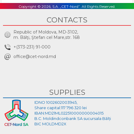
Copyright © 2026, S.A. „CET-Nord”. All Rights Reserved.
CONTACTS
Republic of Moldova, MD-3102,
m. Bălţi, Ştefan cel Mare,str. 168
+(373-231) 91-000
office@cet-nord.md
SUPPLIES
IDNO 1002602003945,
Share capital:117 796 320 lei
IBAN:MD21ML022510000000004015
B.C. Moldindconbank SA sucursala Bălți
BIC MOLDMD2X