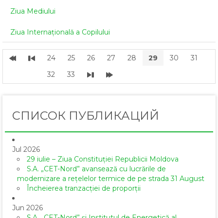
Ziua Mediului
Ziua Internațională a Copilului
24
25
26
27
28
29
30
31
32
33
СПИСОК ПУБЛИКАЦИЙ
Jul 2026
29 iulie – Ziua Constituției Republicii Moldova
S.A. „CET-Nord” avansează cu lucrările de
modernizare a rețelelor termice de pe strada 31 August
Încheierea tranzacției de proporții
Jun 2026
S.A. „CET-Nord” și Institutul de Energetică al