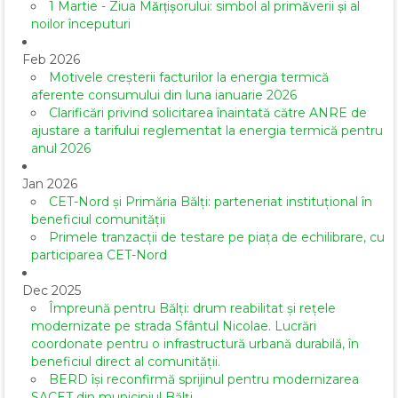
1 Martie - Ziua Mărțișorului: simbol al primăverii și al
noilor începuturi
Feb 2026
Motivele creșterii facturilor la energia termică
aferente consumului din luna ianuarie 2026
Clarificări privind solicitarea înaintată către ANRE de
ajustare a tarifului reglementat la energia termică pentru
anul 2026
Jan 2026
CET-Nord și Primăria Bălți: parteneriat instituțional în
beneficiul comunității
Primele tranzacții de testare pe piața de echilibrare, cu
participarea CET-Nord
Dec 2025
Împreună pentru Bălți: drum reabilitat și rețele
modernizate pe strada Sfântul Nicolae. Lucrări
coordonate pentru o infrastructură urbană durabilă, în
beneficiul direct al comunității.
BERD își reconfirmă sprijinul pentru modernizarea
SACET din municipiul Bălți