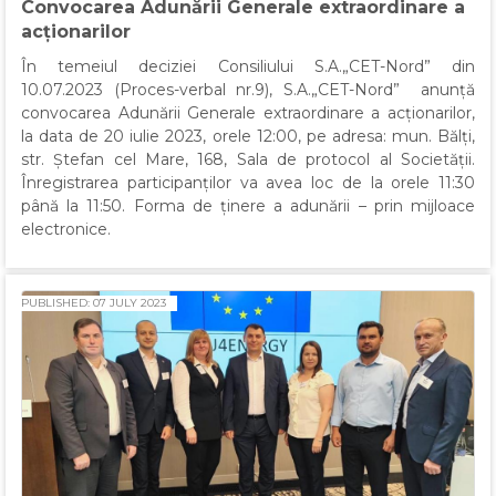
Convocarea Adunării Generale extraordinare a
acționarilor
În temeiul deciziei Consiliului S.A.„CET-Nord” din
10.07.2023 (Proces-verbal nr.9), S.A.„CET-Nord” anunță
convocarea Adunării Generale extraordinare a acționarilor,
la data de 20 iulie 2023, orele 12:00, pe adresa: mun. Bălți,
str. Ștefan cel Mare, 168, Sala de protocol al Societății.
Înregistrarea participanților va avea loc de la orele 11:30
până la 11:50. Forma de ținere a adunării – prin mijloace
electronice.
PUBLISHED: 07 JULY 2023