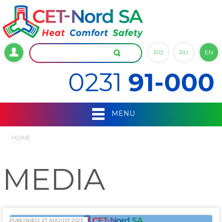
RO
RU
EN
0231
91-000
MENU
HOME
MEDIA
PUBLISHED: 27 AUGUST 2023