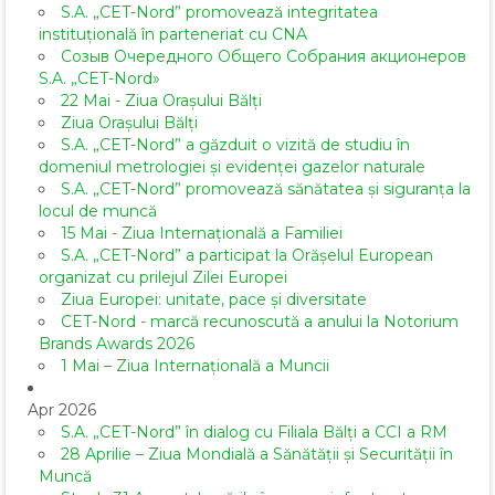
S.A. „CET-Nord” promovează integritatea
instituțională în parteneriat cu CNA
Созыв Очередного Общего Собрания акционеров
S.A. „CET-Nord»
22 Mai - Ziua Orașului Bălți
Ziua Orașului Bălți
S.A. „CET-Nord” a găzduit o vizită de studiu în
domeniul metrologiei și evidenței gazelor naturale
S.A. „CET-Nord” promovează sănătatea și siguranța la
locul de muncă
15 Mai - Ziua Internațională a Familiei
S.A. „CET-Nord” a participat la Orășelul European
organizat cu prilejul Zilei Europei
Ziua Europei: unitate, pace și diversitate
CET-Nord - marcă recunoscută a anului la Notorium
Brands Awards 2026
1 Mai – Ziua Internațională a Muncii
Apr 2026
S.A. „CET-Nord” în dialog cu Filiala Bălți a CCI a RM
28 Aprilie – Ziua Mondială a Sănătății și Securității în
Muncă