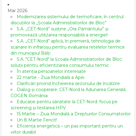
Mar 2026
Modernizarea sistemului de termoficare, în centrul
discuțiilor la „Școala Administratorilor de Bloc”
S.A. „CET-Nord” susține „Ora Pământului” și
promovează utilizarea responsabilă a energiei!
S.A. „CET-Nord” aplică, în premieră, tehnologia de
scanare în infraroșu pentru evaluarea rețelelor termice
din municipiul Bălți
S.A. "CET-Nord" la Școala Administratorilor de Bloc:
soluții pentru eficientizarea consumului termic
În atenția persoanelor interesate
22 martie - Ziua Mondială a Apei
Clarificări privind încheierea sezonului de încălzire
Dialog și cooperare: CET-Nord la Adunarea Generală
COGEN România
Educație pentru sănătate la CET-Nord: focus pe
screening și testarea HPV
15 Martie – Ziua Mondială a Drepturilor Consumatorilor
Un 8 Martie Fericit!
Eficiența energetică – un pas important pentru un
viitor durabil