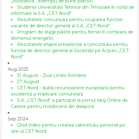
„Molodova”, exemplu de bune practici
Studenții Universității Tehnice din Timișoara în vizită de
informare la S.A. „CET-Nord”
Rezultatele concursului pentru ocuparea funcției
vacante de director general al S.A. ,,CET-Nord”
Program de stagii plătite pentru femei în companii de
domeniul energetic
Rezultatele etapei preselecție a concursului pentru
funcția de director general al Societăţii pe Acţiuni „CET-
Nord”
Aug 2025
31 August - Ziua Limbii Române
27 August
CET-Nord - dublă recunoaștere europeană pentru
excelență și implicare comunitară
S.A. „CET-Nord” a participat la primul târg Online de
Cariere pentru moldovenii din diasporă
Sep 2024
Ghid Video pentru crearea cabinetului personal pe
site-ul CET-Nord