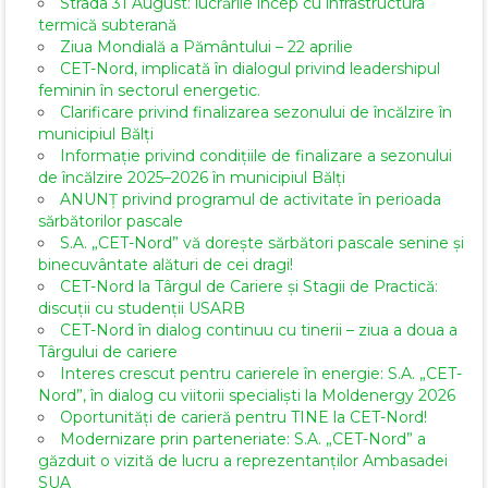
Strada 31 August: lucrările încep cu infrastructura
termică subterană
Ziua Mondială a Pământului – 22 aprilie
CET-Nord, implicată în dialogul privind leadershipul
feminin în sectorul energetic.
Clarificare privind finalizarea sezonului de încălzire în
municipiul Bălți
Informație privind condițiile de finalizare a sezonului
de încălzire 2025–2026 în municipiul Bălți
ANUNȚ privind programul de activitate în perioada
sărbătorilor pascale
S.A. „CET-Nord” vă dorește sărbători pascale senine și
binecuvântate alături de cei dragi!
CET-Nord la Târgul de Cariere și Stagii de Practică:
discuții cu studenții USARB
CET-Nord în dialog continuu cu tinerii – ziua a doua a
Târgului de cariere
Interes crescut pentru carierele în energie: S.A. „CET-
Nord”, în dialog cu viitorii specialiști la Moldenergy 2026
Oportunități de carieră pentru TINE la CET-Nord!
Modernizare prin parteneriate: S.A. „CET-Nord” a
găzduit o vizită de lucru a reprezentanților Ambasadei
SUA