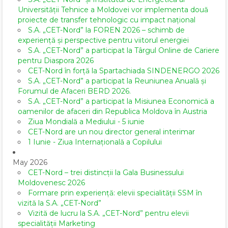
Universității Tehnice a Moldovei vor implementa două
proiecte de transfer tehnologic cu impact național
S.A. „CET-Nord” la FOREN 2026 – schimb de
experiență și perspective pentru viitorul energiei
S.A. „CET-Nord” a participat la Târgul Online de Cariere
pentru Diaspora 2026
CET-Nord în forță la Spartachiada SINDENERGO 2026
S.A. „CET-Nord” a participat la Reuniunea Anuală și
Forumul de Afaceri BERD 2026.
S.A. „CET-Nord” a participat la Misiunea Economică a
oamenilor de afaceri din Republica Moldova în Austria
Ziua Mondială a Mediului - 5 iunie
CET-Nord are un nou director general interimar
1 Iunie - Ziua Internațională a Copilului
May 2026
CET-Nord – trei distincții la Gala Businessului
Moldovenesc 2026
Formare prin experiență: elevii specialității SSM în
vizită la S.A. „CET-Nord”
Vizită de lucru la S.A. „CET-Nord” pentru elevii
specialității Marketing