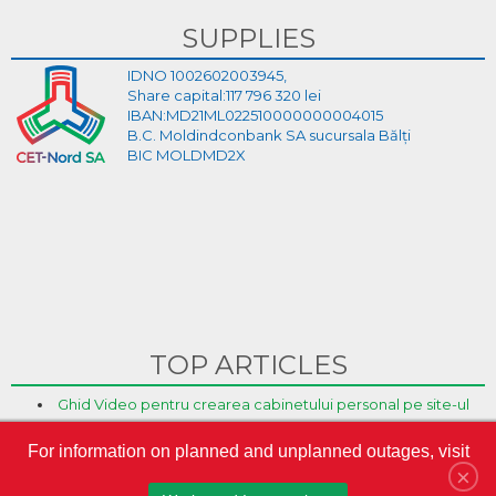
SUPPLIES
IDNO 1002602003945,
Share capital:117 796 320 lei
IBAN:MD21ML022510000000004015
B.C. Moldindconbank SA sucursala Bălți
BIC MOLDMD2X
TOP ARTICLES
Ghid Video pentru crearea cabinetului personal pe site-ul
CET-Nord
For information on planned and unplanned outages, visit
CET-Nord are un nou director general interimar
×
S.A. „CET-Nord” a participat la Misiunea Economică a