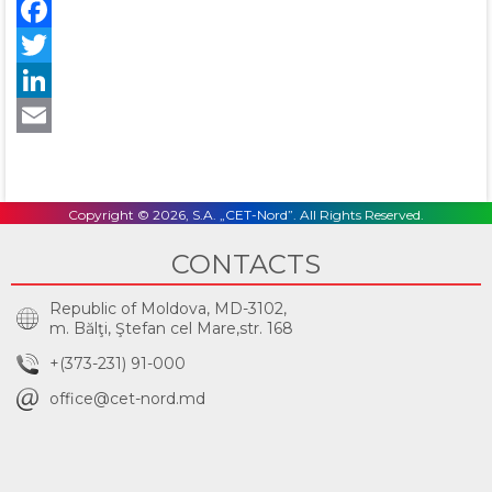
Facebook
Twitter
LinkedIn
Email
Copyright © 2026, S.A. „CET-Nord”. All Rights Reserved.
CONTACTS
Republic of Moldova, MD-3102,
m. Bălţi, Ştefan cel Mare,str. 168
+(373-231) 91-000
office@cet-nord.md