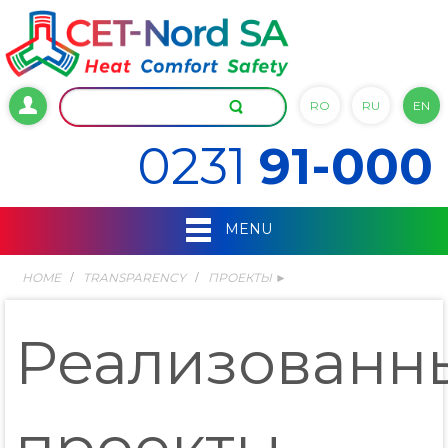
RO
RU
EN
0231
91-000
MENU
HOME
TRANSPARENCY
ПРОЕКТЫ ►
Реализованн
проекты