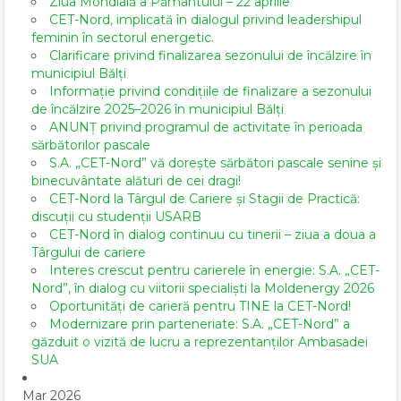
Ziua Mondială a Pământului – 22 aprilie
CET-Nord, implicată în dialogul privind leadershipul
feminin în sectorul energetic.
Clarificare privind finalizarea sezonului de încălzire în
municipiul Bălți
Informație privind condițiile de finalizare a sezonului
de încălzire 2025–2026 în municipiul Bălți
ANUNȚ privind programul de activitate în perioada
sărbătorilor pascale
S.A. „CET-Nord” vă dorește sărbători pascale senine și
binecuvântate alături de cei dragi!
CET-Nord la Târgul de Cariere și Stagii de Practică:
discuții cu studenții USARB
CET-Nord în dialog continuu cu tinerii – ziua a doua a
Târgului de cariere
Interes crescut pentru carierele în energie: S.A. „CET-
Nord”, în dialog cu viitorii specialiști la Moldenergy 2026
Oportunități de carieră pentru TINE la CET-Nord!
Modernizare prin parteneriate: S.A. „CET-Nord” a
găzduit o vizită de lucru a reprezentanților Ambasadei
SUA
Mar 2026