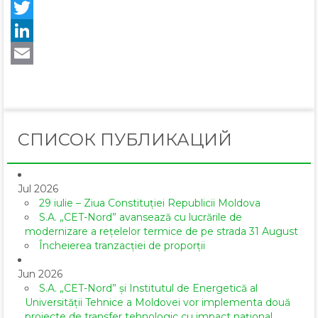
Facebook
Twitter
LinkedIn
Email
СПИСОК ПУБЛИКАЦИЙ
Jul 2026
29 iulie – Ziua Constituției Republicii Moldova
S.A. „CET-Nord” avansează cu lucrările de
modernizare a rețelelor termice de pe strada 31 August
Încheierea tranzacției de proporții
Jun 2026
S.A. „CET-Nord” și Institutul de Energetică al
Universității Tehnice a Moldovei vor implementa două
proiecte de transfer tehnologic cu impact național