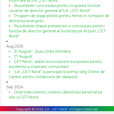
informare la S.A. „CET-Nord”
Rezultatele concursului pentru ocuparea funcției
vacante de director general al S.A. ,,CET-Nord”
Program de stagii plătite pentru femei în companii de
domeniul energetic
Rezultatele etapei preselecție a concursului pentru
funcția de director general al Societăţii pe Acţiuni „CET-
Nord”
Aug 2025
31 August - Ziua Limbii Române
27 August
CET-Nord - dublă recunoaștere europeană pentru
excelență și implicare comunitară
S.A. „CET-Nord” a participat la primul târg Online de
Cariere pentru moldovenii din diasporă
Sep 2024
Ghid Video pentru crearea cabinetului personal pe
site-ul CET-Nord
Copyright © 2026, S.A. „CET-Nord”. All Rights Reserved.