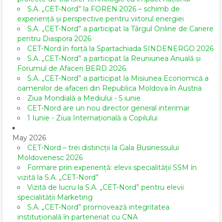
S.A. „CET-Nord” la FOREN 2026 – schimb de
experiență și perspective pentru viitorul energiei
S.A. „CET-Nord” a participat la Târgul Online de Cariere
pentru Diaspora 2026
CET-Nord în forță la Spartachiada SINDENERGO 2026
S.A. „CET-Nord” a participat la Reuniunea Anuală și
Forumul de Afaceri BERD 2026.
S.A. „CET-Nord” a participat la Misiunea Economică a
oamenilor de afaceri din Republica Moldova în Austria
Ziua Mondială a Mediului - 5 iunie
CET-Nord are un nou director general interimar
1 Iunie - Ziua Internațională a Copilului
May 2026
CET-Nord – trei distincții la Gala Businessului
Moldovenesc 2026
Formare prin experiență: elevii specialității SSM în
vizită la S.A. „CET-Nord”
Vizită de lucru la S.A. „CET-Nord” pentru elevii
specialității Marketing
S.A. „CET-Nord” promovează integritatea
instituțională în parteneriat cu CNA