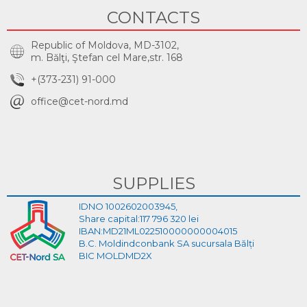
CONTACTS
Republic of Moldova, MD-3102,
m. Bălţi, Ştefan cel Mare,str. 168
+(373-231) 91-000
office@cet-nord.md
SUPPLIES
IDNO 1002602003945,
Share capital:117 796 320 lei
IBAN:MD21ML022510000000004015
B.C. Moldindconbank SA sucursala Bălți
BIC MOLDMD2X