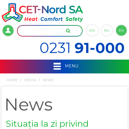
RO
RU
EN
0231
91-000
MENU
HOME
MEDIA
NEWS
News
Situația la zi privind