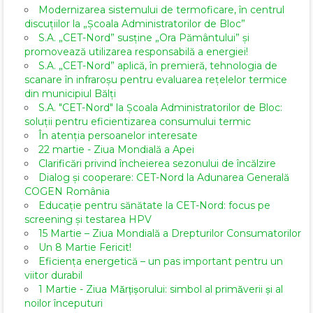
Modernizarea sistemului de termoficare, în centrul
discuțiilor la „Școala Administratorilor de Bloc”
S.A. „CET-Nord” susține „Ora Pământului” și
promovează utilizarea responsabilă a energiei!
S.A. „CET-Nord” aplică, în premieră, tehnologia de
scanare în infraroșu pentru evaluarea rețelelor termice
din municipiul Bălți
S.A. "CET-Nord" la Școala Administratorilor de Bloc:
soluții pentru eficientizarea consumului termic
În atenția persoanelor interesate
22 martie - Ziua Mondială a Apei
Clarificări privind încheierea sezonului de încălzire
Dialog și cooperare: CET-Nord la Adunarea Generală
COGEN România
Educație pentru sănătate la CET-Nord: focus pe
screening și testarea HPV
15 Martie – Ziua Mondială a Drepturilor Consumatorilor
Un 8 Martie Fericit!
Eficiența energetică – un pas important pentru un
viitor durabil
1 Martie - Ziua Mărțișorului: simbol al primăverii și al
noilor începuturi