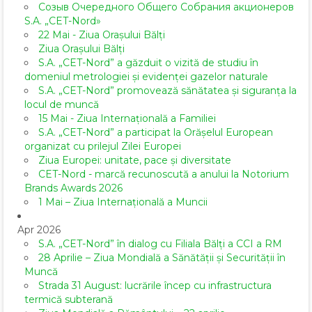
Созыв Очередного Общего Собрания акционеров
S.A. „CET-Nord»
22 Mai - Ziua Orașului Bălți
Ziua Orașului Bălți
S.A. „CET-Nord” a găzduit o vizită de studiu în
domeniul metrologiei și evidenței gazelor naturale
S.A. „CET-Nord” promovează sănătatea și siguranța la
locul de muncă
15 Mai - Ziua Internațională a Familiei
S.A. „CET-Nord” a participat la Orășelul European
organizat cu prilejul Zilei Europei
Ziua Europei: unitate, pace și diversitate
CET-Nord - marcă recunoscută a anului la Notorium
Brands Awards 2026
1 Mai – Ziua Internațională a Muncii
Apr 2026
S.A. „CET-Nord” în dialog cu Filiala Bălți a CCI a RM
28 Aprilie – Ziua Mondială a Sănătății și Securității în
Muncă
Strada 31 August: lucrările încep cu infrastructura
termică subterană