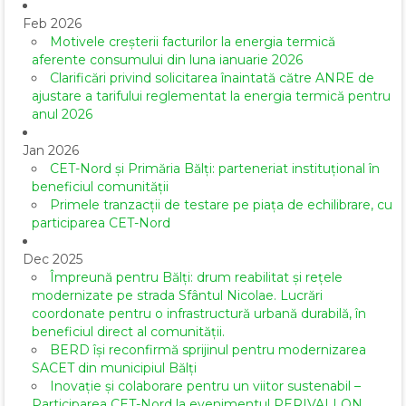
Feb 2026
Motivele creșterii facturilor la energia termică
aferente consumului din luna ianuarie 2026
Clarificări privind solicitarea înaintată către ANRE de
ajustare a tarifului reglementat la energia termică pentru
anul 2026
Jan 2026
CET-Nord și Primăria Bălți: parteneriat instituțional în
beneficiul comunității
Primele tranzacții de testare pe piața de echilibrare, cu
participarea CET-Nord
Dec 2025
Împreună pentru Bălți: drum reabilitat și rețele
modernizate pe strada Sfântul Nicolae. Lucrări
coordonate pentru o infrastructură urbană durabilă, în
beneficiul direct al comunității.
BERD își reconfirmă sprijinul pentru modernizarea
SACET din municipiul Bălți
Inovație și colaborare pentru un viitor sustenabil –
Participarea CET-Nord la evenimentul PERIVALLON