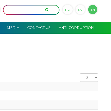
RO
RU
EN
MEDIA
CONTACT US
ANTI-CORRUPTION
Display
#