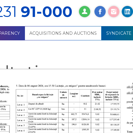
231
91-000
PARENCY
ACQUISITIONS AND AUCTIONS
SYNDICATE
ultation anno
ormelor și normativelor de normare a muncii în cadrul entității
tizoarelor de frecvență