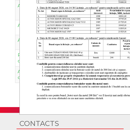
Achiziția serviciilor de externalizare a sarcinilor respons
Achiziția lucrărilor de reparație și mentenanță a convert
Achiziția lucrărilor de reparație și mentenanță a convert
Proiectarea și instalarea unui sistem pentru monitorizare
cu Operatorii rețelei de transport și de distribuție
Achiziția serviciilor de consultanță și asistență tehnică î
combustibil alternativ pentru înlocuirea combustibilului
CONTACTS