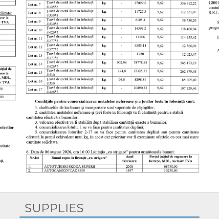
abilului cu protecția datelor cu caracter personal
izoarelor de frecvență.
izoarelor de frecvență
a și înregistrarea parametrilor de calitate a energiei electrice d
n vederea Studiului de Oportunitate/Fezabilitate necesar identificăr
 de rezervă păcură
Copyright © 2026, S.A. „CET-Nord”. All Rights Reserved.
SUPPLIES