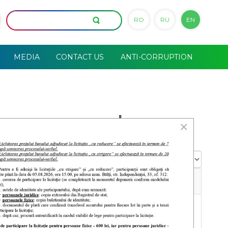
RO
RU
EN
MEDIA
CONTACT US
ANTI-CORRUPTION
uncements
×
Display
#
30 August
2024
20
November
2023