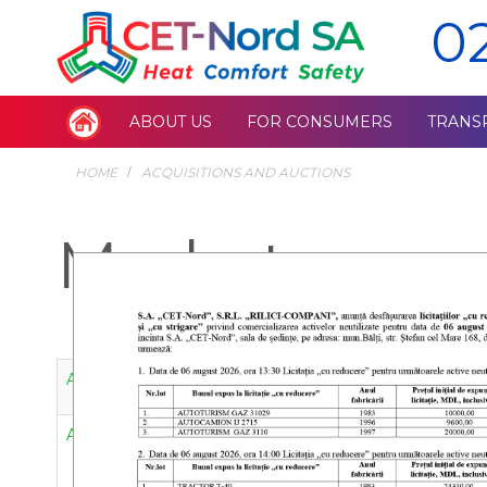
0
ABOUT US
FOR CONSUMERS
TRANS
HOME
ACQUISITIONS AND AUCTIONS
Market cons
Achiziția serviciilor de asistență în vederea elaborării n
Achiziția serviciilor de reparație și mentenanță a conver