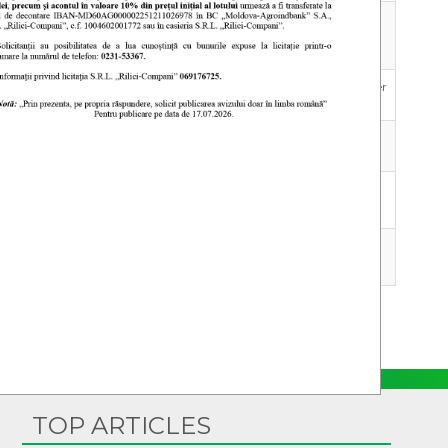
20
November
2023
11 September
2023
08 August
2023
e 10kV și de 100kV la punctele de delimitare
18 March
2022
ii şi evaluării potenţialelor surse de
18 March
2022
TOP ARTICLES