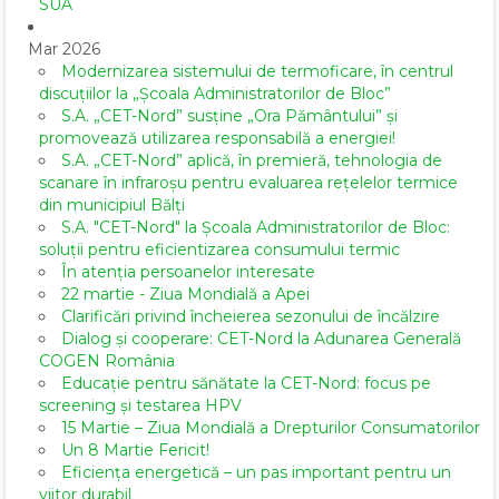
SUA
Mar 2026
Modernizarea sistemului de termoficare, în centrul
discuțiilor la „Școala Administratorilor de Bloc”
S.A. „CET-Nord” susține „Ora Pământului” și
promovează utilizarea responsabilă a energiei!
S.A. „CET-Nord” aplică, în premieră, tehnologia de
scanare în infraroșu pentru evaluarea rețelelor termice
din municipiul Bălți
S.A. "CET-Nord" la Școala Administratorilor de Bloc:
soluții pentru eficientizarea consumului termic
În atenția persoanelor interesate
22 martie - Ziua Mondială a Apei
Clarificări privind încheierea sezonului de încălzire
Dialog și cooperare: CET-Nord la Adunarea Generală
COGEN România
Educație pentru sănătate la CET-Nord: focus pe
screening și testarea HPV
15 Martie – Ziua Mondială a Drepturilor Consumatorilor
Un 8 Martie Fericit!
Eficiența energetică – un pas important pentru un
viitor durabil