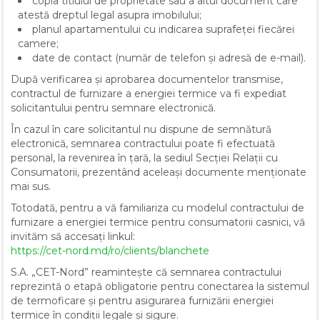
copia titlului de proprietate sau a altui document care
atestă dreptul legal asupra imobilului;
planul apartamentului cu indicarea suprafeței fiecărei
camere;
date de contact (număr de telefon și adresă de e-mail).
După verificarea și aprobarea documentelor transmise,
contractul de furnizare a energiei termice va fi expediat
solicitantului pentru semnare electronică.
În cazul în care solicitantul nu dispune de semnătură
electronică, semnarea contractului poate fi efectuată
personal, la revenirea în țară, la sediul Secției Relații cu
Consumatorii, prezentând aceleași documente menționate
mai sus.
Totodată, pentru a vă familiariza cu modelul contractului de
furnizare a energiei termice pentru consumatorii casnici, vă
invităm să accesați linkul:
https://cet-nord.md/ro/clients/blanchete
S.A. „CET-Nord” reamintește că semnarea contractului
reprezintă o etapă obligatorie pentru conectarea la sistemul
de termoficare și pentru asigurarea furnizării energiei
termice în condiții legale și sigure.