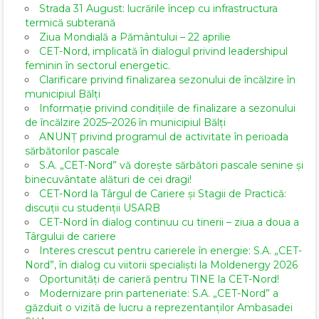
Strada 31 August: lucrările încep cu infrastructura
termică subterană
Ziua Mondială a Pământului – 22 aprilie
CET-Nord, implicată în dialogul privind leadershipul
feminin în sectorul energetic.
Clarificare privind finalizarea sezonului de încălzire în
municipiul Bălți
Informație privind condițiile de finalizare a sezonului
de încălzire 2025–2026 în municipiul Bălți
ANUNȚ privind programul de activitate în perioada
sărbătorilor pascale
S.A. „CET-Nord” vă dorește sărbători pascale senine și
binecuvântate alături de cei dragi!
CET-Nord la Târgul de Cariere și Stagii de Practică:
discuții cu studenții USARB
CET-Nord în dialog continuu cu tinerii – ziua a doua a
Târgului de cariere
Interes crescut pentru carierele în energie: S.A. „CET-
Nord”, în dialog cu viitorii specialiști la Moldenergy 2026
Oportunități de carieră pentru TINE la CET-Nord!
Modernizare prin parteneriate: S.A. „CET-Nord” a
găzduit o vizită de lucru a reprezentanților Ambasadei