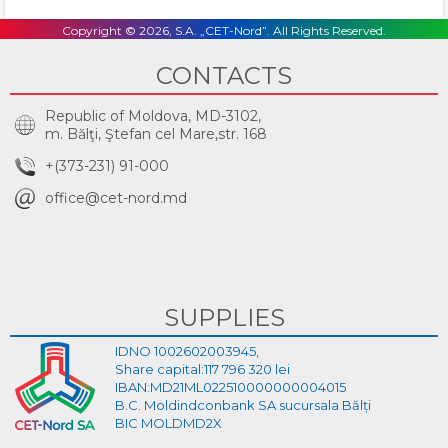
Copyright © 2026, S.A. „CET-Nord”. All Rights Reserved.
CONTACTS
Republic of Moldova, MD-3102,
m. Bălţi, Ştefan cel Mare,str. 168
+(373-231) 91-000
office@cet-nord.md
SUPPLIES
IDNO 1002602003945,
Share capital:117 796 320 lei
IBAN:MD21ML022510000000004015
B.C. Moldindconbank SA sucursala Bălți
BIC MOLDMD2X