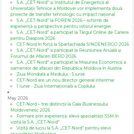
S.A. „CET-Nord” și Institutul de Energetică al
Universității Tehnice a Moldovei vor implementa două
proiecte de transfer tehnologic cu impact național
S.A. „CET-Nord” la FOREN 2026 – schimb de
experiență și perspective pentru viitorul energiei
S.A. „CET-Nord” a participat la Târgul Online de Cariere
pentru Diaspora 2026
CET-Nord în forță la Spartachiada SINDENERGO 2026
S.A. „CET-Nord” a participat la Reuniunea Anuală și
Forumul de Afaceri BERD 2026.
S.A. „CET-Nord” a participat la Misiunea Economică a
oamenilor de afaceri din Republica Moldova în Austria
Ziua Mondială a Mediului - 5 iunie
CET-Nord are un nou director general interimar
1 Iunie - Ziua Internațională a Copilului
May 2026
CET-Nord – trei distincții la Gala Businessului
Moldovenesc 2026
Formare prin experiență: elevii specialității SSM în
vizită la S.A. „CET-Nord”
Vizită de lucru la S.A. „CET-Nord” pentru elevii