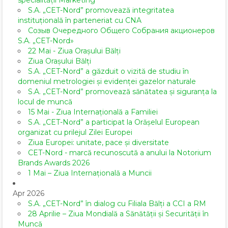
specialității Marketing
S.A. „CET-Nord” promovează integritatea
instituțională în parteneriat cu CNA
Созыв Очередного Общего Собрания акционеров
S.A. „CET-Nord»
22 Mai - Ziua Orașului Bălți
Ziua Orașului Bălți
S.A. „CET-Nord” a găzduit o vizită de studiu în
domeniul metrologiei și evidenței gazelor naturale
S.A. „CET-Nord” promovează sănătatea și siguranța la
locul de muncă
15 Mai - Ziua Internațională a Familiei
S.A. „CET-Nord” a participat la Orășelul European
organizat cu prilejul Zilei Europei
Ziua Europei: unitate, pace și diversitate
CET-Nord - marcă recunoscută a anului la Notorium
Brands Awards 2026
1 Mai – Ziua Internațională a Muncii
Apr 2026
S.A. „CET-Nord” în dialog cu Filiala Bălți a CCI a RM
28 Aprilie – Ziua Mondială a Sănătății și Securității în
Muncă