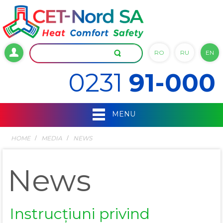
RO
RU
EN
0231
91-000
MENU
HOME
MEDIA
NEWS
News
Instrucțiuni privind