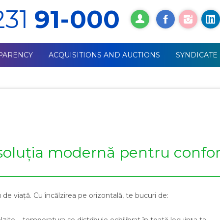
231
91-000
PARENCY
ACQUISITIONS AND AUCTIONS
SYNDICATE
– soluția modernă pentru confor
 de viață. Cu încălzirea pe orizontală, te bucuri de:
ite – temperatura se distribuie echilibrat în toată locuința ta.