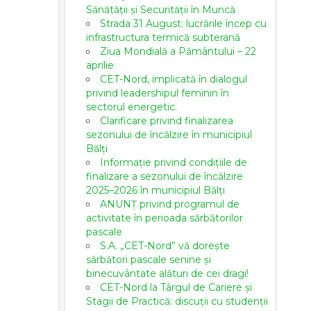
Sănătății și Securității în Muncă
Strada 31 August: lucrările încep cu
infrastructura termică subterană
Ziua Mondială a Pământului – 22
aprilie
CET-Nord, implicată în dialogul
privind leadershipul feminin în
sectorul energetic.
Clarificare privind finalizarea
sezonului de încălzire în municipiul
Bălți
Informație privind condițiile de
finalizare a sezonului de încălzire
2025–2026 în municipiul Bălți
ANUNȚ privind programul de
activitate în perioada sărbătorilor
pascale
S.A. „CET-Nord” vă dorește
sărbători pascale senine și
binecuvântate alături de cei dragi!
CET-Nord la Târgul de Cariere și
Stagii de Practică: discuții cu studenții