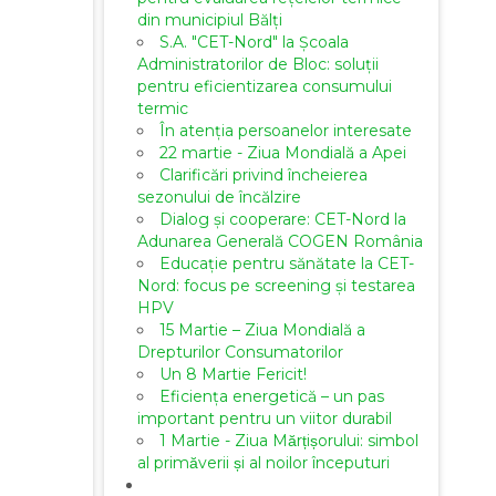
din municipiul Bălți
S.A. "CET-Nord" la Școala
Administratorilor de Bloc: soluții
pentru eficientizarea consumului
termic
În atenția persoanelor interesate
22 martie - Ziua Mondială a Apei
Clarificări privind încheierea
sezonului de încălzire
Dialog și cooperare: CET-Nord la
Adunarea Generală COGEN România
Educație pentru sănătate la CET-
Nord: focus pe screening și testarea
HPV
15 Martie – Ziua Mondială a
Drepturilor Consumatorilor
Un 8 Martie Fericit!
Eficiența energetică – un pas
important pentru un viitor durabil
1 Martie - Ziua Mărțișorului: simbol
al primăverii și al noilor începuturi