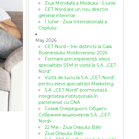
Ziua Mondială a Mediului - 5 iunie
CET-Nord are un nou director
general interimar
1 Iunie - Ziua Internațională a
Copilului
May 2026
CET-Nord – trei distincții la Gala
Businessului Moldovenesc 2026
Formare prin experiență: elevii
specialității SSM în vizită la S.A. „CET-
Nord”
Vizită de lucru la S.A. „CET-Nord”
pentru elevii specialității Marketing
S.A. „CET-Nord” promovează
integritatea instituțională în
parteneriat cu CNA
Созыв Очередного Общего
Собрания акционеров S.A. „CET-
Nord»
22 Mai - Ziua Orașului Bălți
Ziua Orașului Bălți