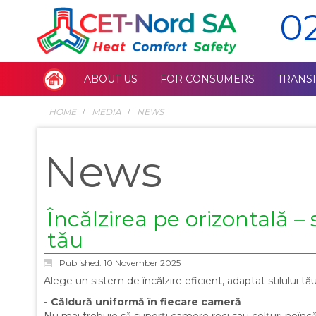
0
ABOUT US
FOR CONSUMERS
TRANS
HOME
MEDIA
NEWS
News
Încălzirea pe orizontală 
tău
Published: 10 November 2025
Alege un sistem de încălzire eficient, adaptat stilului tău
-
Căldură uniformă în fiecare cameră
Nu mai trebuie să suporți camere reci sau colțuri neîncălz