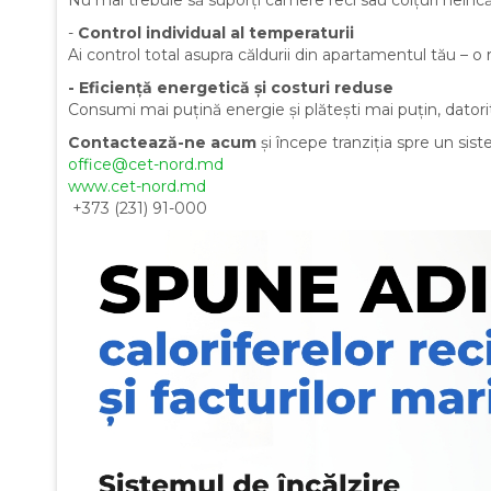
-
Control individual al temperaturii
Ai control total asupra căldurii din apartamentul tău – o r
-
Eficiență energetică și costuri reduse
Consumi mai puțină energie și plătești mai puțin, dator
Contactează-ne acum
și începe tranziția spre un sist
office@cet-nord.md
www.cet-nord.md
+373 (231) 91-000