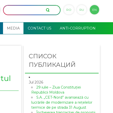
RO
RU
EN
MEDIA
CONTACT US
ANTI-CORRUPTION
СПИСОК
ПУБЛИКАЦИЙ
tul
Jul 2026
29 iulie – Ziua Constituției
Republicii Moldova
S.A. „CET-Nord” avansează cu
lucrările de modernizare a rețelelor
termice de pe strada 31 August
Încheierea tranzacției de proporții