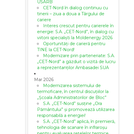
USARB
CET-Nord în dialog continuu cu
tinerii – ziua a doua a Târgului de
cariere
Interes crescut pentru carierele în
energie: S.A. „CET-Nord”, în dialog cu
viitorii specialiști la Moldenergy 2026
Oportunități de carieră pentru
TINE la CET-Nord!
Modernizare prin parteneriate: S.A.
„CET-Nord” a găzduit o vizită de lucru
a reprezentanților Ambasadei SUA
Mar 2026
Modernizarea sistemului de
termoficare, în centrul discuțiilor la
„Școala Administratorilor de Bloc”
S.A. „CET-Nord” susține „Ora
Pământului” și promovează utilizarea
responsabilă a energiei!
S.A. „CET-Nord” aplică, în premieră,
tehnologia de scanare în infraroșu
pentru evaluarea rețelelor termice