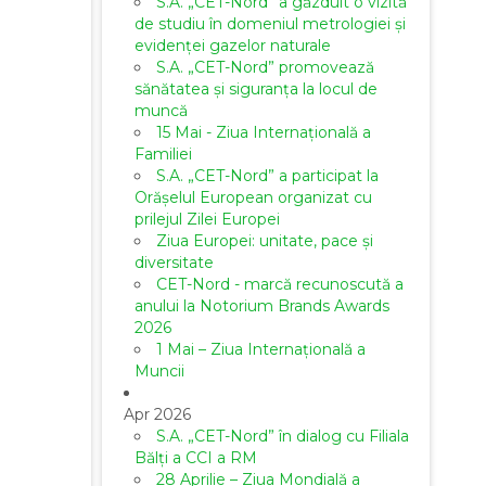
S.A. „CET-Nord” a găzduit o vizită
de studiu în domeniul metrologiei și
evidenței gazelor naturale
S.A. „CET-Nord” promovează
sănătatea și siguranța la locul de
muncă
15 Mai - Ziua Internațională a
Familiei
S.A. „CET-Nord” a participat la
Orășelul European organizat cu
prilejul Zilei Europei
Ziua Europei: unitate, pace și
diversitate
CET-Nord - marcă recunoscută a
anului la Notorium Brands Awards
2026
1 Mai – Ziua Internațională a
Muncii
Apr 2026
S.A. „CET-Nord” în dialog cu Filiala
Bălți a CCI a RM
28 Aprilie – Ziua Mondială a