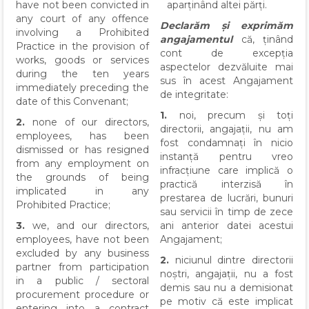
have not been convicted in
aparținând altei părți.
any court of any offence
Declarăm și exprimăm
involving a Prohibited
angajamentul
că, ținând
Practice in the provision of
cont de excepția
works, goods or services
aspectelor dezvăluite mai
during the ten years
sus în acest Angajament
immediately preceding the
de integritate:
date of this Convenant;
1.
noi, precum și toți
2.
none of our directors,
directorii, angajații, nu am
employees, has been
fost condamnați în nicio
dismissed or has resigned
instanță pentru vreo
from any employment on
infracțiune care implică o
the grounds of being
practică interzisă în
implicated in any
prestarea de lucrări, bunuri
Prohibited Practice;
sau servicii în timp de zece
3.
we, and our directors,
ani anterior datei acestui
employees, have not been
Angajament;
excluded by any business
2.
niciunul dintre directorii
partner from participation
noștri, angajații, nu a fost
in a public / sectoral
demis sau nu a demisionat
procurement procedure or
pe motiv că este implicat
entering into a contract