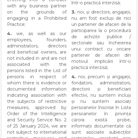
într-o practică interzisă;
with any business partner
on the grounds of
3.
noi, și directorii, angajații,
engaging in a Prohibited
nu am fost excluși de nici
Practice;
un partener de afaceri de la
participarea la o procedură
4.
we, as well as our
de achiziții publice /
employees, founders,
sectoriale sau încheierea
administrators, directors
unui contract cu oricare
and beneficial owners, are
partener de afaceri din
not included in and are not
motivul implicării într-o
associated with the
practică interzisă;
persons listed in the List of
persons in respect of
4.
noi, precum și angajații,
whom there is evidence or
fondatorii, administratorii,
documented information
directorii și beneficiarii
indicating association with
efectivi, nu suntem incluși
the subjects of restrictive
și nu suntem asociați
measures, approved by
persoanelor înscrise în Lista
Order of the Intelligence
persoanelor în privința
and Security Service No. 2
cărora există probe,
of 25 January 2024, we are
informații documentate că
not subject to international
sunt asociate subiecților