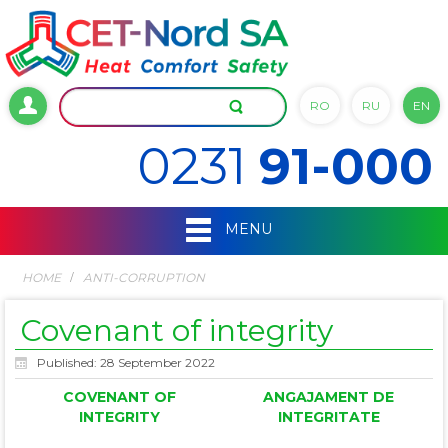
RO
RU
EN
0231
91-000
MENU
HOME
ANTI-CORRUPTION
Covenant of integrity
Published: 28 September 2022
COVENANT OF
ANGAJAMENT DE
INTEGRITY
INTEGRITATE