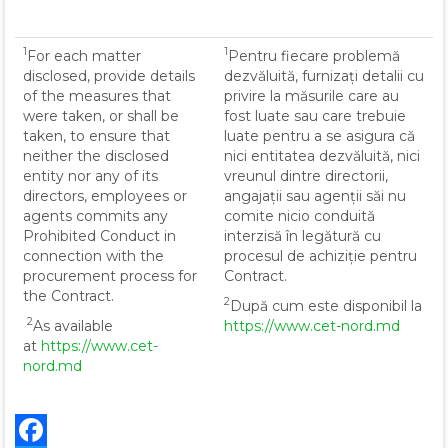
1
1
For each matter
Pentru fiecare problemă
disclosed, provide details
dezvăluită, furnizați detalii cu
of the measures that
privire la măsurile care au
were taken, or shall be
fost luate sau care trebuie
taken, to ensure that
luate pentru a se asigura că
neither the disclosed
nici entitatea dezvăluită, nici
entity nor any of its
vreunul dintre directorii,
directors, employees or
angajații sau agenții săi nu
agents commits any
comite nicio conduită
Prohibited Conduct in
interzisă în legătură cu
connection with the
procesul de achiziție pentru
procurement process for
Contract.
the Contract.
2
După cum este disponibil la
2
As available
https://www.cet-nord.md
at
https://www.cet-
nord.md