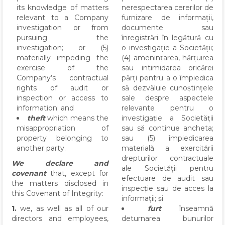
its knowledge of matters
nerespectarea cererilor de
relevant to a Company
furnizare de informații,
investigation or from
documente sau
pursuing the
înregistrări în legătură cu
investigation; or (5)
o investigație a Societății;
materially impeding the
(4) amenințarea, hărțuirea
exercise of the
sau intimidarea oricărei
Company’s contractual
părți pentru a o împiedica
rights of audit or
să dezvăluie cunoștințele
inspection or access to
sale despre aspectele
information; and
relevante pentru o
theft
which means the
investigație a Societății
misappropriation of
sau să continue ancheta;
property belonging to
sau (5) împiedicarea
another party.
materială a exercitării
drepturilor contractuale
We declare and
ale Societății pentru
covenant
that, except for
efectuare de audit sau
the matters disclosed in
inspecție sau de acces la
this Covenant of Integrity:
informații; și
1.
we, as well as all of our
furt
înseamnă
directors and employees,
deturnarea bunurilor