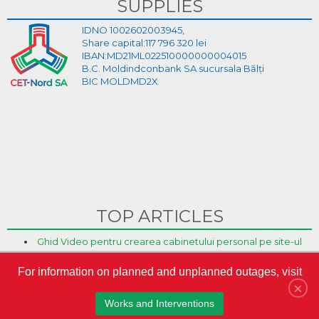
SUPPLIES
IDNO 1002602003945,
Share capital:117 796 320 lei
IBAN:MD21ML022510000000004015
B.C. Moldindconbank SA sucursala Bălți
BIC MOLDMD2X
TOP ARTICLES
Ghid Video pentru crearea cabinetului personal pe site-ul
CET-Nord
For information on planned and unplanned outages, visit
CET-Nord are un nou director general interimar
×
S.A. „CET-Nord” a participat la Misiunea Economică a
Works and Interventions
oamenilor de afaceri din Republica Moldova în Austria