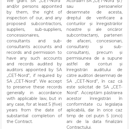
We grant SA ,,CET-Nord”
Acordăm SA ,,CET-Nord” și /
and/or persons appointed
sau persoanelor
by them, the right of
desemnate de acesta,
inspection of our, and any
dreptul de verificare a
proposed subcontractors,
conturilor și înregistrărilor
suppliers, sub-suppliers,
noastre și ale oricăror
concessionaires,
subcontractanți, parteneri
consultants and sub-
de afaceri, concesionari,
consultants accounts and
consultanți și sub-
records and permission to
consultanți, precum și
have any such accounts
permisiunea de a supune
and records audited by
astfel de conturi și
auditors appointed by SA
înregistrări auditului de
,,CET-Nord”, if required by
către auditori desemnați de
SA ,,CET-Nord”. We accept
SA ,,CET-Nord”, în caz că
to preserve these records
este solicitat de SA ,,CET-
generally in accordance
Nord”. Acceptăm păstrarea
with applicable law, but in
acestor înregistrări în
any case, for at least 5 (five)
conformitate cu legislația
years from the date of
aplicabilă, dar în orice caz
substantial completion of
timp de cel puțin 5 (cinci)
the Contract.
ani de la data finalizării
Contractului.