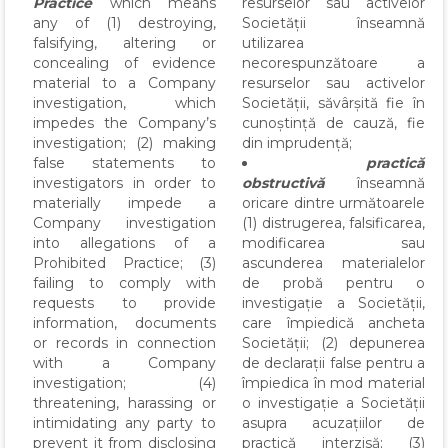
Practice
which means
resurselor sau activelor
any of (1) destroying,
Societății înseamnă
falsifying, altering or
utilizarea
concealing of evidence
necorespunzătoare a
material to a Company
resurselor sau activelor
investigation, which
Societății, săvârșită fie în
impedes the Company’s
cunoștință de cauză, fie
investigation; (2) making
din imprudență;
false statements to
practică
investigators in order to
obstructivă
înseamnă
materially impede a
oricare dintre următoarele
Company investigation
(1) distrugerea, falsificarea,
into allegations of a
modificarea sau
Prohibited Practice; (3)
ascunderea materialelor
failing to comply with
de probă pentru o
requests to provide
investigație a Societății,
information, documents
care împiedică ancheta
or records in connection
Societății; (2) depunerea
with a Company
de declarații false pentru a
investigation; (4)
împiedica în mod material
threatening, harassing or
o investigație a Societății
intimidating any party to
asupra acuzațiilor de
prevent it from disclosing
practică interzisă; (3)