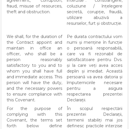
agreement, corruption,
interzise”: constrângere,
fraud, misuse of resources,
coluziune / înțelegere
theft and obstruction.
secretă, corupție, fraudă,
utilizare abuzivă a
resurselor, furt și obstrucție.
We shall, for the duration of
Pe durata contractului vom
the Contract appoint and
numi și menține în funcție
maintain in office an
o persoană responsabilă,
officer, who shall be a
care va fi rezonabil de
person reasonably
satisfăcătoare pentru Dvs.
satisfactory to you and to
și la care veți avea acces
whom you shall have full
deplin și imediat. Această
and immediate access. This
persoană va avea datoria și
person will have the duty,
împuternicirile necesare
and the necessary powers
pentru a asigura
to ensure compliance with
respectarea prezentei
this Covenant.
Declarații.
For the purpose of
În scopul respectării
complying with this
prezentei Declarații,
Covenant, the terms set
termenii stabiliți mai jos
forth below define
definesc practicile interzise