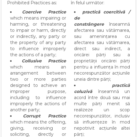
Prohibited Practices as:
în felul următor:
Coercive Practice
practică coercitivă /
which means impairing or
de
harming, or threatening
constrângere
înseamnă
to impair or harm, directly
afectarea sau vătămarea,
or indirectly, any party or
sau amenințarea cu
the property of any party
afectarea sau vătămarea,
to influence improperly
direct sau indirect, a
the actions of a party;
oricărei părți sau a
Collusive Practice
proprietății oricărei părți
which means an
pentru a influența în mod
arrangement between
necorespunzător acțiunile
two or more parties
uneia dintre părți;
designed to achieve an
practică
improper purpose,
coluzivă
înseamnă un
including to influence
acord între două sau mai
improperly the actions of
multe părți menit să
another party;
realizeze un scop
Corrupt Practice
necorespunzător, inclusiv
which means the offering,
să influențeze în mod
giving, receiving or
nepotrivit acțiunile altei
soliciting, directly or
părți;