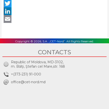
Facebook
Twitter
LinkedIn
Email
Copyright © 2026, S.A. „CET-Nord”. All Rights Reserved.
CONTACTS
Republic of Moldova, MD-3102,
m. Bălţi, Ştefan cel Mare,str. 168
+(373-231) 91-000
office@cet-nord.md