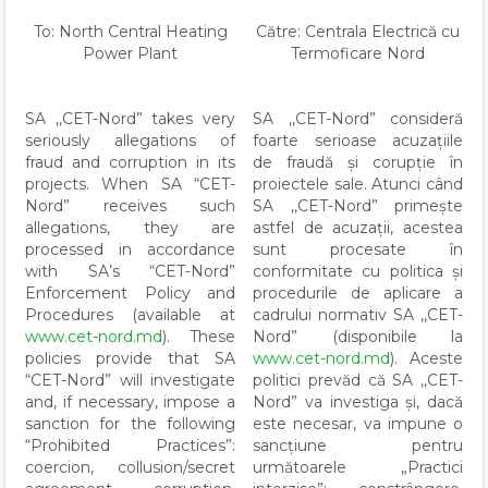
To: North Central Heating
Către: Centrala Electrică cu
Power Plant
Termoficare Nord
SA ,,CET-Nord” takes very
SA ,,CET-Nord” consideră
seriously allegations of
foarte serioase acuzațiile
fraud and corruption in its
de fraudă și corupție în
projects. When SA “CET-
proiectele sale. Atunci când
Nord” receives such
SA ,,CET-Nord” primește
allegations, they are
astfel de acuzații, acestea
processed in accordance
sunt procesate în
with SA’s “CET-Nord”
conformitate cu politica și
Enforcement Policy and
procedurile de aplicare a
Procedures (available at
cadrului normativ SA ,,CET-
www.cet-nord.md
). These
Nord” (disponibile la
policies provide that SA
www.cet-nord.md
). Aceste
“CET-Nord” will investigate
politici prevăd că SA ,,CET-
and, if necessary, impose a
Nord” va investiga și, dacă
sanction for the following
este necesar, va impune o
“Prohibited Practices”:
sancțiune pentru
coercion, collusion/secret
următoarele „Practici