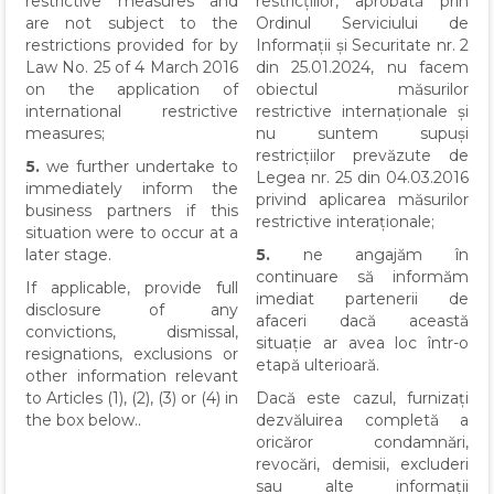
restrictive measures and
restricțiilor, aprobată prin
are not subject to the
Ordinul Serviciului de
restrictions provided for by
Informații și Securitate nr. 2
Law No. 25 of 4 March 2016
din 25.01.2024, nu facem
on the application of
obiectul măsurilor
international restrictive
restrictive internaționale și
measures;
nu suntem supuși
restricțiilor prevăzute de
5.
we further undertake to
Legea nr. 25 din 04.03.2016
immediately inform the
privind aplicarea măsurilor
business partners if this
restrictive interaționale;
situation were to occur at a
later stage.
5.
ne angajăm în
continuare să informăm
If applicable, provide full
imediat partenerii de
disclosure of any
afaceri dacă această
convictions, dismissal,
situație ar avea loc într-o
resignations, exclusions or
etapă ulterioară.
other information relevant
to Articles (1), (2), (3) or (4) in
Dacă este cazul, furnizați
the box below..
dezvăluirea completă a
oricăror condamnări,
revocări, demisii, excluderi
sau alte informații