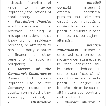
indirectly, of anything of
practică
value to influence
coruptă
înseamnă
improperly the actions of
oferirea, acordarea,
another party;
primirea sau solicitarea,
Fraudulent Practice
directă sau indirectă, a
which means any act or
oricărui lucru de valoare
omission, including a
pentru a influența în mod
misrepresentation, that
necorespunzător acțiunile
knowingly or recklessly
altei părți;
misleads, or attempts to
practică
mislead, a party to obtain
frauduloasă
înseamnă
a financial or other
orice act sau omisiune,
benefit or to avoid an
inclusiv o denaturare, care,
obligation;
în mod conștient sau
Misuse of the
imprudent, induce în
Company’s Resources or
eroare sau încearcă să
Assets
which means
inducă în eroare o parte
improper use of the
pentru a obține un
Company's resources or
beneficiu financiar sau de
assets, committed either
altă natură sau pentru a
knowingly or recklessly;
evita o obligație;
Obstructive
utilizare abuzivă
a