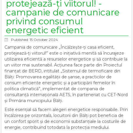
protejează-ți viitorul! -
campanie de comunicare
privind consumul
energetic eficient
Published: 15 October 2024
Campania de comunicare „Încălzește-ți casa eficient,
protejează-ți viitorul!” este o inițiativă menită să încurajeze
utilizarea eficientă a resurselor energetice și să contribuie la
un viitor mai sustenabil. Acțiunea face parte din Proiectul
finanțat de BERD, intitulat „Sistemul de termoficare din
Bălți: Promovarea egalității de șanse, a practicilor de
consum eficiente energetic și a participării femeilor în
politica climatică”, implementat de compania de
consultanță internațională AETS, în parteneriat cu CET-Nord
și Primăria municipiului Bălți.
Este esențial să facem alegeri energetice responsabile. Prin
încălzirea pe orizontală, locuitorii din Bălți pot beneficia de
un confort sporit și de economii substanțiale la costurile de
energie, contribuind totodată la protecția mediului.