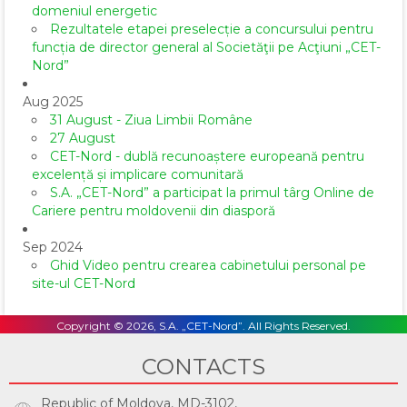
domeniul energetic
Rezultatele etapei preselecție a concursului pentru
funcția de director general al Societăţii pe Acţiuni „CET-
Nord”
Aug 2025
31 August - Ziua Limbii Române
27 August
CET-Nord - dublă recunoaștere europeană pentru
excelență și implicare comunitară
S.A. „CET-Nord” a participat la primul târg Online de
Cariere pentru moldovenii din diasporă
Sep 2024
Ghid Video pentru crearea cabinetului personal pe
site-ul CET-Nord
Copyright © 2026, S.A. „CET-Nord”. All Rights Reserved.
CONTACTS
Republic of Moldova, MD-3102,