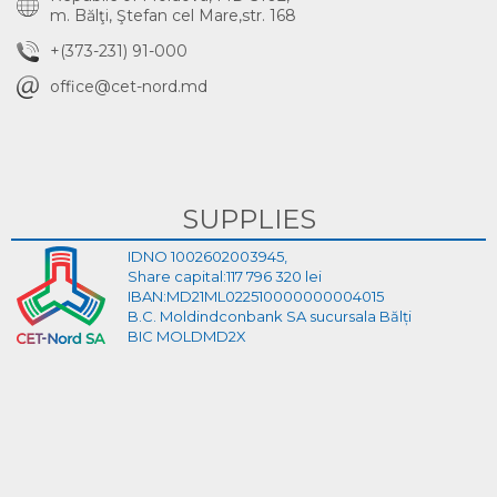
m. Bălţi, Ştefan cel Mare,str. 168
+(373-231) 91-000
office@cet-nord.md
SUPPLIES
IDNO 1002602003945,
Share capital:117 796 320 lei
IBAN:MD21ML022510000000004015
B.C. Moldindconbank SA sucursala Bălți
BIC MOLDMD2X