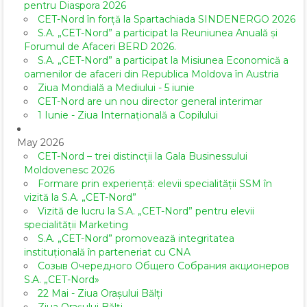
pentru Diaspora 2026
CET-Nord în forță la Spartachiada SINDENERGO 2026
S.A. „CET-Nord” a participat la Reuniunea Anuală și
Forumul de Afaceri BERD 2026.
S.A. „CET-Nord” a participat la Misiunea Economică a
oamenilor de afaceri din Republica Moldova în Austria
Ziua Mondială a Mediului - 5 iunie
CET-Nord are un nou director general interimar
1 Iunie - Ziua Internațională a Copilului
May 2026
CET-Nord – trei distincții la Gala Businessului
Moldovenesc 2026
Formare prin experiență: elevii specialității SSM în
vizită la S.A. „CET-Nord”
Vizită de lucru la S.A. „CET-Nord” pentru elevii
specialității Marketing
S.A. „CET-Nord” promovează integritatea
instituțională în parteneriat cu CNA
Созыв Очередного Общего Собрания акционеров
S.A. „CET-Nord»
22 Mai - Ziua Orașului Bălți