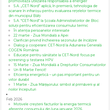
promovează utilizarea responsabilă a energiei!
S.A. „CET-Nord” aplică, în premieră, tehnologia de
scanare în infraroșu pentru evaluarea rețelelor termice
din municipiul Bălți
S.A. "CET-Nord" la Școala Administratorilor de Bloc:
soluții pentru eficientizarea consumului termic
În atenția persoanelor interesate
22 martie - Ziua Mondială a Apei
Clarificări privind încheierea sezonului de încălzire
Dialog și cooperare: CET-Nord la Adunarea Generală
COGEN România
Educație pentru sănătate la CET-Nord: focus pe
screening și testarea HPV
15 Martie – Ziua Mondială a Drepturilor Consumatorilor
Un 8 Martie Fericit!
Eficiența energetică – un pas important pentru un
viitor durabil
1 Martie - Ziua Mărțișorului: simbol al primăverii și al
noilor începuturi
Feb 2026
Motivele creșterii facturilor la energia termică
aferente consumului din luna ianuarie 2026