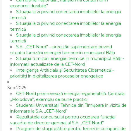
Campania națională „Transformă consumul în
economii durabile”
Situația la zi privind conectarea imobilelor la energia
termică
Situația la zi privind conectarea imobilelor la energia
termică
Situația la zi privind conectarea imobilelor la energia
termică
S.A. „CET-Nord” – precizări suplimentare privind
situația furnizării energiei termice în municipiul Bălți
Situația furnizării energiei termice în municipiul Bălți -
informații actualizate de la CET-Nord
Inteligența Artificială și Securitatea Cibernetică -
priorități în digitalizarea proceselor energetice
Sep 2025
CET-Nord promovează energia regenerabilă. Centrala
„Molodova”, exemplu de bune practici
Studenții Universității Tehnice din Timișoara în vizită de
informare la S.A. „CET-Nord”
Rezultatele concursului pentru ocuparea funcției
vacante de director general al S.A. ,,CET-Nord”
Program de stagii plătite pentru femei în companii de