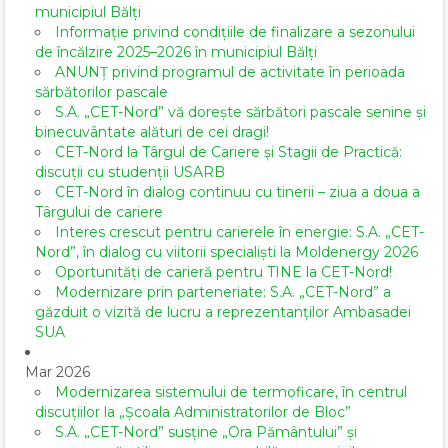
municipiul Bălți
Informație privind condițiile de finalizare a sezonului
de încălzire 2025–2026 în municipiul Bălți
ANUNȚ privind programul de activitate în perioada
sărbătorilor pascale
S.A. „CET-Nord” vă dorește sărbători pascale senine și
binecuvântate alături de cei dragi!
CET-Nord la Târgul de Cariere și Stagii de Practică:
discuții cu studenții USARB
CET-Nord în dialog continuu cu tinerii – ziua a doua a
Târgului de cariere
Interes crescut pentru carierele în energie: S.A. „CET-
Nord”, în dialog cu viitorii specialiști la Moldenergy 2026
Oportunități de carieră pentru TINE la CET-Nord!
Modernizare prin parteneriate: S.A. „CET-Nord” a
găzduit o vizită de lucru a reprezentanților Ambasadei
SUA
Mar 2026
Modernizarea sistemului de termoficare, în centrul
discuțiilor la „Școala Administratorilor de Bloc”
S.A. „CET-Nord” susține „Ora Pământului” și