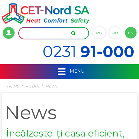
RO
RU
EN
0231
91-000
MENU
HOME
MEDIA
NEWS
News
Încălzește-ți casa eficient,