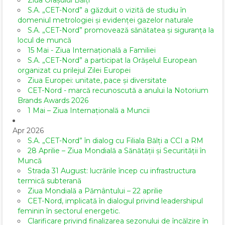
Ziua Orașului Bălți
S.A. „CET-Nord” a găzduit o vizită de studiu în
domeniul metrologiei și evidenței gazelor naturale
S.A. „CET-Nord” promovează sănătatea și siguranța la
locul de muncă
15 Mai - Ziua Internațională a Familiei
S.A. „CET-Nord” a participat la Orășelul European
organizat cu prilejul Zilei Europei
Ziua Europei: unitate, pace și diversitate
CET-Nord - marcă recunoscută a anului la Notorium
Brands Awards 2026
1 Mai – Ziua Internațională a Muncii
Apr 2026
S.A. „CET-Nord” în dialog cu Filiala Bălți a CCI a RM
28 Aprilie – Ziua Mondială a Sănătății și Securității în
Muncă
Strada 31 August: lucrările încep cu infrastructura
termică subterană
Ziua Mondială a Pământului – 22 aprilie
CET-Nord, implicată în dialogul privind leadershipul
feminin în sectorul energetic.
Clarificare privind finalizarea sezonului de încălzire în