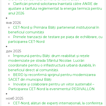
Clarificări privind solicitarea înaintată către ANRE de
ajustare a tarifului reglementat la energia termică pentru
anul 2026
янв 2026
CET-Nord și Primăria Bălți: parteneriat instituțional în
beneficiul comunității
Primele tranzacții de testare pe piața de echilibrare, cu
participarea CET-Nord
дек 2025
Împreună pentru Bălți: drum reabilitat și rețele
modernizate pe strada Sfântul Nicolae. Lucrări
coordonate pentru o infrastructură urbană durabilă, în
beneficiul direct al comunității.
BERD își reconfirmă sprijinul pentru modernizarea
SACET din municipiul Bălți
Inovație și colaborare pentru un viitor sustenabil –
Participarea CET-Nord la evenimentul PERIVALLON
нояб 2025
CET-Nord, alături de experți internaționali, la conferința