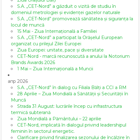
Ziua Orașului Bălți
S.A. „CET-Nord” a găzduit o vizită de studiu în
domeniul metrologiei și evidenței gazelor naturale
S.A. „CET-Nord” promovează sănătatea și siguranța la
locul de muncă
15 Mai - Ziua Internațională a Familiei
S.A. „CET-Nord” a participat la Orășelul European
organizat cu prilejul Zilei Europei
Ziua Europei: unitate, pace și diversitate
CET-Nord - marcă recunoscută a anului la Notorium
Brands Awards 2026
1 Mai – Ziua Internațională a Muncii
апр 2026
S.A. „CET-Nord” în dialog cu Filiala Bălți a CCI a RM
28 Aprilie – Ziua Mondială a Sănătății și Securității în
Muncă
Strada 31 August: lucrările încep cu infrastructura
termică subterană
Ziua Mondială a Pământului – 22 aprilie
CET-Nord, implicată în dialogul privind leadershipul
feminin în sectorul energetic.
Clarificare privind finalizarea sezonului de încălzire în