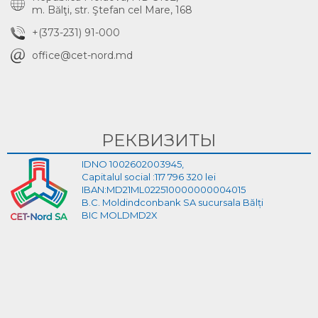
m. Bălţi, str. Ştefan cel Mare, 168
+(373-231) 91-000
office@cet-nord.md
РЕКВИЗИТЫ
IDNO 1002602003945,
Capitalul social :117 796 320 lei
IBAN:MD21ML022510000000004015
B.C. Moldindconbank SA sucursala Bălți
BIC MOLDMD2X