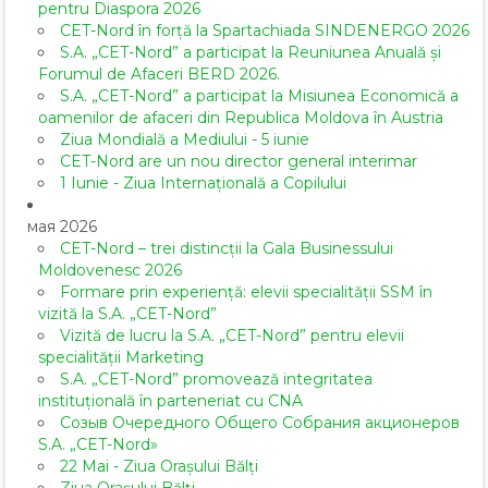
pentru Diaspora 2026
CET-Nord în forță la Spartachiada SINDENERGO 2026
S.A. „CET-Nord” a participat la Reuniunea Anuală și
Forumul de Afaceri BERD 2026.
S.A. „CET-Nord” a participat la Misiunea Economică a
oamenilor de afaceri din Republica Moldova în Austria
Ziua Mondială a Mediului - 5 iunie
CET-Nord are un nou director general interimar
1 Iunie - Ziua Internațională a Copilului
мая 2026
CET-Nord – trei distincții la Gala Businessului
Moldovenesc 2026
Formare prin experiență: elevii specialității SSM în
vizită la S.A. „CET-Nord”
Vizită de lucru la S.A. „CET-Nord” pentru elevii
specialității Marketing
S.A. „CET-Nord” promovează integritatea
instituțională în parteneriat cu CNA
Созыв Очередного Общего Собрания акционеров
S.A. „CET-Nord»
22 Mai - Ziua Orașului Bălți