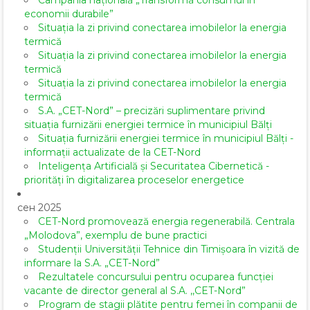
Campania națională „Transformă consumul în
economii durabile”
Situația la zi privind conectarea imobilelor la energia
termică
Situația la zi privind conectarea imobilelor la energia
termică
Situația la zi privind conectarea imobilelor la energia
termică
S.A. „CET-Nord” – precizări suplimentare privind
situația furnizării energiei termice în municipiul Bălți
Situația furnizării energiei termice în municipiul Bălți -
informații actualizate de la CET-Nord
Inteligența Artificială și Securitatea Cibernetică -
priorități în digitalizarea proceselor energetice
сен 2025
CET-Nord promovează energia regenerabilă. Centrala
„Molodova”, exemplu de bune practici
Studenții Universității Tehnice din Timișoara în vizită de
informare la S.A. „CET-Nord”
Rezultatele concursului pentru ocuparea funcției
vacante de director general al S.A. ,,CET-Nord”
Program de stagii plătite pentru femei în companii de