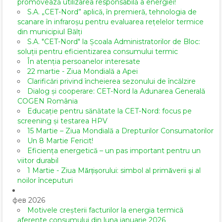
promovează utilizarea responsabilă a energiei!
S.A. „CET-Nord” aplică, în premieră, tehnologia de
scanare în infraroșu pentru evaluarea rețelelor termice
din municipiul Bălți
S.A. "CET-Nord" la Școala Administratorilor de Bloc:
soluții pentru eficientizarea consumului termic
În atenția persoanelor interesate
22 martie - Ziua Mondială a Apei
Clarificări privind încheierea sezonului de încălzire
Dialog și cooperare: CET-Nord la Adunarea Generală
COGEN România
Educație pentru sănătate la CET-Nord: focus pe
screening și testarea HPV
15 Martie – Ziua Mondială a Drepturilor Consumatorilor
Un 8 Martie Fericit!
Eficiența energetică – un pas important pentru un
viitor durabil
1 Martie - Ziua Mărțișorului: simbol al primăverii și al
noilor începuturi
фев 2026
Motivele creșterii facturilor la energia termică
aferente consumului din luna ianuarie 2026