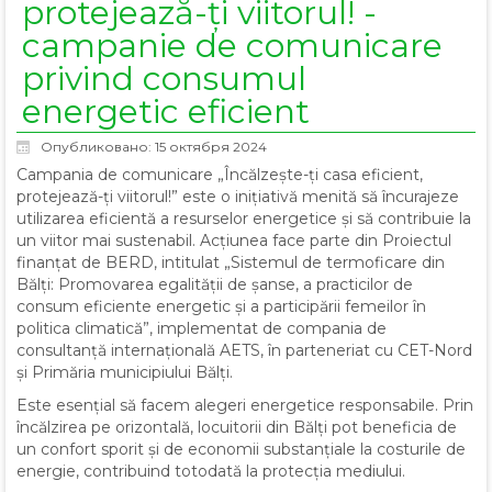
protejează-ți viitorul! -
campanie de comunicare
privind consumul
energetic eficient
Опубликовано: 15 октября 2024
Campania de comunicare „Încălzește-ți casa eficient,
protejează-ți viitorul!” este o inițiativă menită să încurajeze
utilizarea eficientă a resurselor energetice și să contribuie la
un viitor mai sustenabil. Acțiunea face parte din Proiectul
finanțat de BERD, intitulat „Sistemul de termoficare din
Bălți: Promovarea egalității de șanse, a practicilor de
consum eficiente energetic și a participării femeilor în
politica climatică”, implementat de compania de
consultanță internațională AETS, în parteneriat cu CET-Nord
și Primăria municipiului Bălți.
Este esențial să facem alegeri energetice responsabile. Prin
încălzirea pe orizontală, locuitorii din Bălți pot beneficia de
un confort sporit și de economii substanțiale la costurile de
energie, contribuind totodată la protecția mediului.