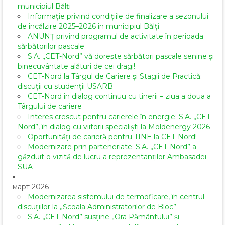
municipiul Bălți
Informație privind condițiile de finalizare a sezonului
de încălzire 2025–2026 în municipiul Bălți
ANUNȚ privind programul de activitate în perioada
sărbătorilor pascale
S.A. „CET-Nord” vă dorește sărbători pascale senine și
binecuvântate alături de cei dragi!
CET-Nord la Târgul de Cariere și Stagii de Practică:
discuții cu studenții USARB
CET-Nord în dialog continuu cu tinerii – ziua a doua a
Târgului de cariere
Interes crescut pentru carierele în energie: S.A. „CET-
Nord”, în dialog cu viitorii specialiști la Moldenergy 2026
Oportunități de carieră pentru TINE la CET-Nord!
Modernizare prin parteneriate: S.A. „CET-Nord” a
găzduit o vizită de lucru a reprezentanților Ambasadei
SUA
март 2026
Modernizarea sistemului de termoficare, în centrul
discuțiilor la „Școala Administratorilor de Bloc”
S.A. „CET-Nord” susține „Ora Pământului” și