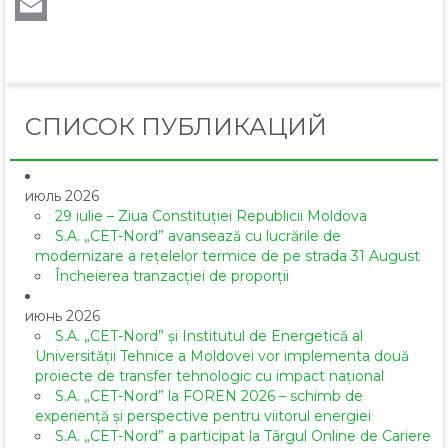
LinkedIn
Email
СПИСОК ПУБЛИКАЦИЙ
июль 2026
29 iulie – Ziua Constituției Republicii Moldova
S.A. „CET-Nord” avansează cu lucrările de
modernizare a rețelelor termice de pe strada 31 August
Încheierea tranzacției de proporții
июнь 2026
S.A. „CET-Nord” și Institutul de Energetică al
Universității Tehnice a Moldovei vor implementa două
proiecte de transfer tehnologic cu impact național
S.A. „CET-Nord” la FOREN 2026 – schimb de
experiență și perspective pentru viitorul energiei
S.A. „CET-Nord” a participat la Târgul Online de Cariere