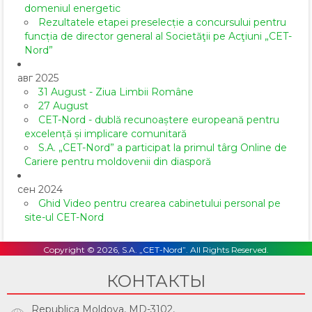
domeniul energetic
Rezultatele etapei preselecție a concursului pentru
funcția de director general al Societăţii pe Acţiuni „CET-
Nord”
авг 2025
31 August - Ziua Limbii Române
27 August
CET-Nord - dublă recunoaștere europeană pentru
excelență și implicare comunitară
S.A. „CET-Nord” a participat la primul târg Online de
Cariere pentru moldovenii din diasporă
сен 2024
Ghid Video pentru crearea cabinetului personal pe
site-ul CET-Nord
Copyright © 2026, S.A. „CET-Nord”. All Rights Reserved.
КОНТАКТЫ
Republica Moldova, MD-3102,