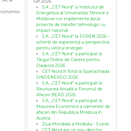
Iun 2026
S.A. „CET-Nord” și Institutul de
 economici
Energetică al Universității Tehnice a
Moldovei vor implementa două
proiecte de transfer tehnologic cu
impact național
S.A. „CET-Nord” la FOREN 2026 –
schimb de experiență și perspective
pentru viitorul energiei
S.A. „CET-Nord” a participat la
Târgul Online de Cariere pentru
Diaspora 2026
CET-Nord în forță la Spartachiada
SINDENERGO 2026
S.A. „CET-Nord” a participat la
Reuniunea Anuală și Forumul de
Afaceri BERD 2026.
S.A. „CET-Nord” a participat la
Misiunea Economică a oamenilor de
afaceri din Republica Moldova în
Austria
Ziua Mondială a Mediului - 5 iunie
CET-Nord are un nou director