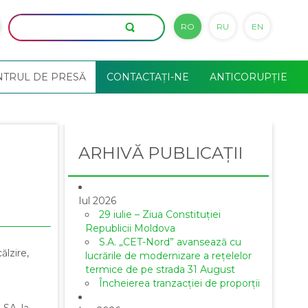
RO
RU
EN
NTRUL DE PRESĂ
CONTACTAȚI-NE
ANTICORUPȚIE
ARHIVĂ PUBLICAȚII
Iul 2026
29 iulie – Ziua Constituției
Republicii Moldova
S.A. „CET-Nord” avansează cu
ălzire,
lucrările de modernizare a rețelelor
termice de pe strada 31 August
Încheierea tranzacției de proporții
 SA, la