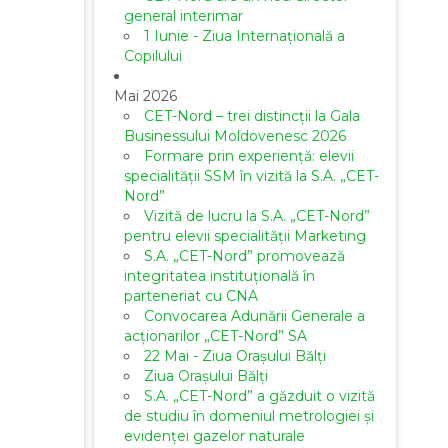
general interimar
1 Iunie - Ziua Internațională a
Copilului
Mai 2026
CET-Nord – trei distincții la Gala
Businessului Moldovenesc 2026
Formare prin experiență: elevii
specialității SSM în vizită la S.A. „CET-
Nord”
Vizită de lucru la S.A. „CET-Nord”
pentru elevii specialității Marketing
S.A. „CET-Nord” promovează
integritatea instituțională în
parteneriat cu CNA
Convocarea Adunării Generale a
acționarilor „CET-Nord” SA
22 Mai - Ziua Orașului Bălți
Ziua Orașului Bălți
S.A. „CET-Nord” a găzduit o vizită
de studiu în domeniul metrologiei și
evidenței gazelor naturale