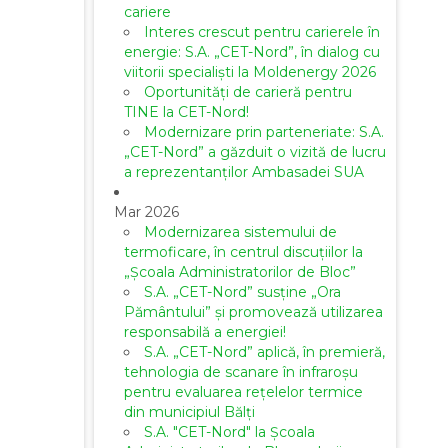
cariere
Interes crescut pentru carierele în
energie: S.A. „CET-Nord”, în dialog cu
viitorii specialiști la Moldenergy 2026
Oportunități de carieră pentru
TINE la CET-Nord!
Modernizare prin parteneriate: S.A.
„CET-Nord” a găzduit o vizită de lucru
a reprezentanților Ambasadei SUA
Mar 2026
Modernizarea sistemului de
termoficare, în centrul discuțiilor la
„Școala Administratorilor de Bloc”
S.A. „CET-Nord” susține „Ora
Pământului” și promovează utilizarea
responsabilă a energiei!
S.A. „CET-Nord” aplică, în premieră,
tehnologia de scanare în infraroșu
pentru evaluarea rețelelor termice
din municipiul Bălți
S.A. "CET-Nord" la Școala