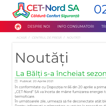
0
DESPRE NOI
INFO CONSUMATORI
T
ACASĂ
СENTRUL DE PRESĂ
NOUTĂȚI
Noutăți
La Bălți s-a încheiat sezo
Publicat: 20 Aprilie 2021
În conformitate cu Dispoziția nr.66 din 20 aprilie a prima
„CET-Nord” SA va înceta de mâine furnizarea energiei te
termoficare.
În următoarele zile, urmează să fie deconectate atât bloc
Pentru informații suplimentare cu privire la procedura 