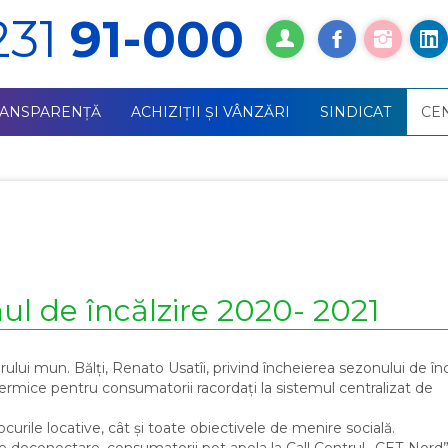
231
91-000
RANSPARENȚĂ
ACHIZIŢII ŞI VÂNZĂRI
SINDICAT
СE
nul de încălzire 2020- 2021
rului mun. Bălți, Renato Usatîi, privind încheierea sezonului de înc
rmice pentru consumatorii racordați la sistemul centralizat de
urile locative, cât și toate obiectivele de menire socială.
de deconectare, consumatorii pot apela la Call Centrul „CET-Nord”