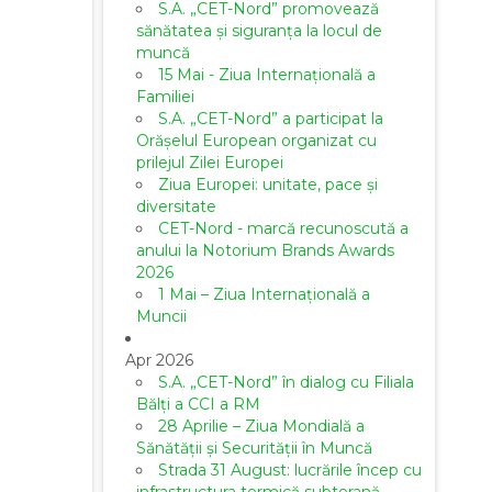
S.A. „CET-Nord” promovează
sănătatea și siguranța la locul de
muncă
15 Mai - Ziua Internațională a
Familiei
S.A. „CET-Nord” a participat la
Orășelul European organizat cu
prilejul Zilei Europei
Ziua Europei: unitate, pace și
diversitate
CET-Nord - marcă recunoscută a
anului la Notorium Brands Awards
2026
1 Mai – Ziua Internațională a
Muncii
Apr 2026
S.A. „CET-Nord” în dialog cu Filiala
Bălți a CCI a RM
28 Aprilie – Ziua Mondială a
Sănătății și Securității în Muncă
Strada 31 August: lucrările încep cu