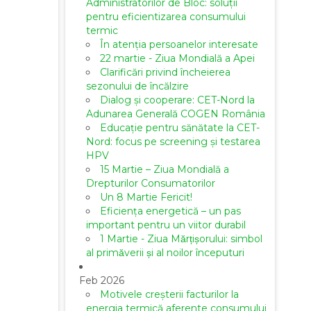
Administratorilor de Bloc: soluții
pentru eficientizarea consumului
termic
În atenția persoanelor interesate
22 martie - Ziua Mondială a Apei
Clarificări privind încheierea
sezonului de încălzire
Dialog și cooperare: CET-Nord la
Adunarea Generală COGEN România
Educație pentru sănătate la CET-
Nord: focus pe screening și testarea
HPV
15 Martie – Ziua Mondială a
Drepturilor Consumatorilor
Un 8 Martie Fericit!
Eficiența energetică – un pas
important pentru un viitor durabil
1 Martie - Ziua Mărțișorului: simbol
al primăverii și al noilor începuturi
Feb 2026
Motivele creșterii facturilor la
energia termică aferente consumului