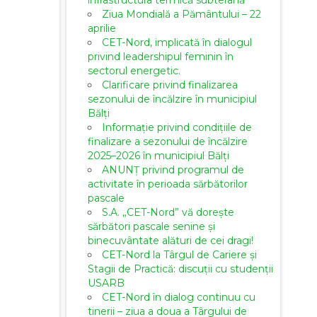
infrastructura termică subterană
Ziua Mondială a Pământului – 22
aprilie
CET-Nord, implicată în dialogul
privind leadershipul feminin în
sectorul energetic.
Clarificare privind finalizarea
sezonului de încălzire în municipiul
Bălți
Informație privind condițiile de
finalizare a sezonului de încălzire
2025–2026 în municipiul Bălți
ANUNȚ privind programul de
activitate în perioada sărbătorilor
pascale
S.A. „CET-Nord” vă dorește
sărbători pascale senine și
binecuvântate alături de cei dragi!
CET-Nord la Târgul de Cariere și
Stagii de Practică: discuții cu studenții
USARB
CET-Nord în dialog continuu cu
tinerii – ziua a doua a Târgului de