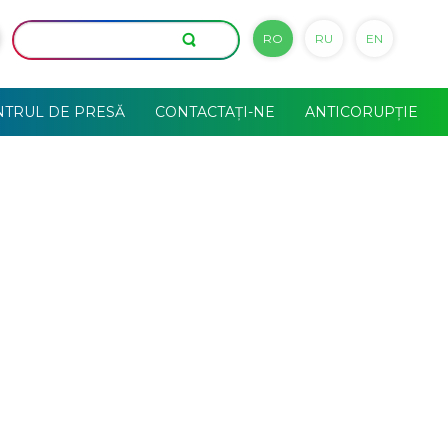
RO
RU
EN
NTRUL DE PRESĂ
CONTACTAȚI-NE
ANTICORUPȚIE