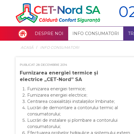
0
DESPRE NOI
INFO CONSUMATORI
T
ACASĂ
INFO CONSUMATORI
PUBLICAT: 28 DECEMBRIE 2014
Furnizarea energiei termice și
electrice „CET-Nord” SA
Furnizarea energiei termice;
Furnizarea energiei electrice;
Centrarea coaxialității instalațiilor îmbinate;
Lucrări de demontare a contorului termic al
consumatorului;
Lucrări de instalare și plombare a contorului
consumatorului;
Efectuarea probelor hidraulice a sistemului extern