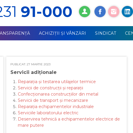
231
91-000
RANSPARENȚĂ
ACHIZIŢII ŞI VÂNZĂRI
SINDICAT
СE
PUBLICAT: 27 MARTIE 2023
Servicii adiționale
Reparația și testarea utilajelor termice
Servicii de construcții și reparații
Confecționarea construcțiilor din metal
Servicii de transport și mecanizare
Reparația echipamentelor industriale
Serviciile laboratorului electric
Deservirea tehnică a echipamentelor electrice de
mare putere