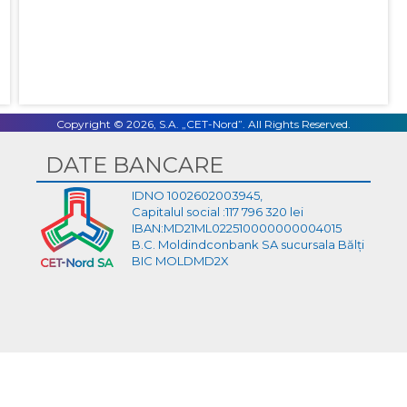
Copyright © 2026, S.A. „CET-Nord”. All Rights Reserved.
DATE BANCARE
IDNO 1002602003945,
Capitalul social :117 796 320 lei
IBAN:MD21ML022510000000004015
B.C. Moldindconbank SA sucursala Bălți
BIC MOLDMD2X