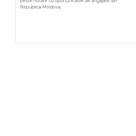
peste hotare cu oportunitățile de angajare din
Republica Moldova.