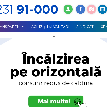
231
91-000
RANSPARENȚĂ
ACHIZIŢII ŞI VÂNZĂRI
SINDICAT
СE