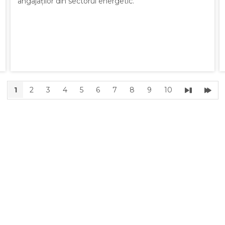
angajaților din sectorul energetic.
1
2
3
4
5
6
7
8
9
10