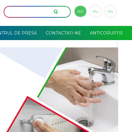
RO
RU
EN
NTRUL DE PRESĂ
CONTACTAȚI-NE
ANTICORUPȚIE