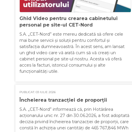
Ghid Video pentru crearea cabinetului
personal pe site-ul CET-Nord
S.A. „CET-Nord” este mereu dedicată să ofere cele
mai bune servicii și soluții pentru confortul și
satisfacția dumneavoastră. În acest sens, am lansat
un ghid video care vă arată cum să vă creați un
cabinet personal pe site-ul nostru. Acesta vă oferă
acces la facturi, istoricul consumului și alte
funcționalități utile.
PUBLICAT: 03 IULIE 2026
Încheierea tranzacției de proporții
S.A. „CET-Nord” informează că, prin Hotărârea
acționarului unic nr. 27 din 30.06.2026, a fost adoptată
decizia privind încheierea tranzacției de proporții, care
constă în achiziția unei cantități de 465 767,846 MWh