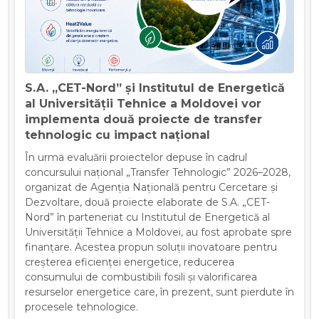
S.A. „CET-Nord” și Institutul de Energetică
al Universității Tehnice a Moldovei vor
implementa două proiecte de transfer
tehnologic cu impact național
În urma evaluării proiectelor depuse în cadrul
concursului național „Transfer Tehnologic” 2026–2028,
organizat de Agenția Națională pentru Cercetare și
Dezvoltare, două proiecte elaborate de S.A. „CET-
Nord” în parteneriat cu Institutul de Energetică al
Universității Tehnice a Moldovei, au fost aprobate spre
finanțare. Acestea propun soluții inovatoare pentru
creșterea eficienței energetice, reducerea
consumului de combustibili fosili și valorificarea
resurselor energetice care, în prezent, sunt pierdute în
procesele tehnologice.