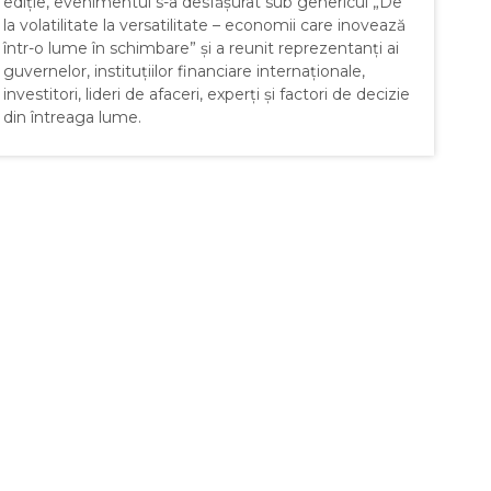
ediție, evenimentul s-a desfășurat sub genericul „De
la volatilitate la versatilitate – economii care inovează
într-o lume în schimbare” și a reunit reprezentanți ai
guvernelor, instituțiilor financiare internaționale,
investitori, lideri de afaceri, experți și factori de decizie
din întreaga lume.