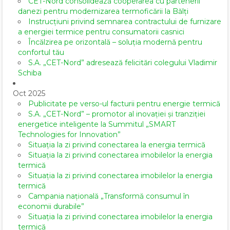
CET-Nord consolidează cooperarea cu partenerii
danezi pentru modernizarea termoficării la Bălți
Instrucțiuni privind semnarea contractului de furnizare
a energiei termice pentru consumatorii casnici
Încălzirea pe orizontală – soluția modernă pentru
confortul tău
S.A. „CET-Nord” adresează felicitări colegului Vladimir
Schiba
Oct 2025
Publicitate pe verso-ul facturii pentru energie termică
S.A. „CET-Nord” – promotor al inovației și tranziției
energetice inteligente la Summitul „SMART
Technologies for Innovation”
Situația la zi privind conectarea la energia termică
Situația la zi privind conectarea imobilelor la energia
termică
Situația la zi privind conectarea imobilelor la energia
termică
Campania națională „Transformă consumul în
economii durabile”
Situația la zi privind conectarea imobilelor la energia
termică