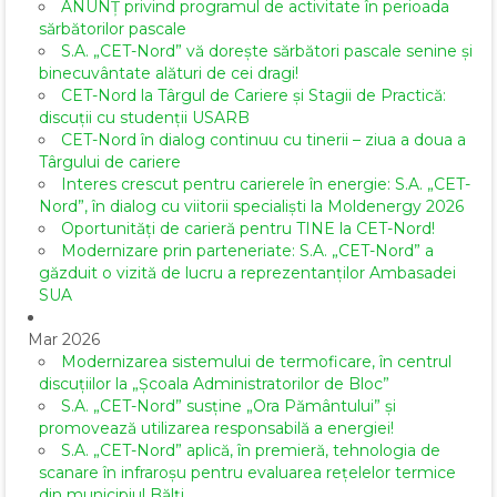
ANUNȚ privind programul de activitate în perioada
sărbătorilor pascale
S.A. „CET-Nord” vă dorește sărbători pascale senine și
binecuvântate alături de cei dragi!
CET-Nord la Târgul de Cariere și Stagii de Practică:
discuții cu studenții USARB
CET-Nord în dialog continuu cu tinerii – ziua a doua a
Târgului de cariere
Interes crescut pentru carierele în energie: S.A. „CET-
Nord”, în dialog cu viitorii specialiști la Moldenergy 2026
Oportunități de carieră pentru TINE la CET-Nord!
Modernizare prin parteneriate: S.A. „CET-Nord” a
găzduit o vizită de lucru a reprezentanților Ambasadei
SUA
Mar 2026
Modernizarea sistemului de termoficare, în centrul
discuțiilor la „Școala Administratorilor de Bloc”
S.A. „CET-Nord” susține „Ora Pământului” și
promovează utilizarea responsabilă a energiei!
S.A. „CET-Nord” aplică, în premieră, tehnologia de
scanare în infraroșu pentru evaluarea rețelelor termice
din municipiul Bălți