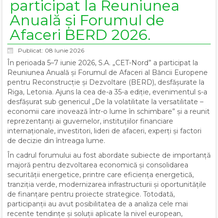
participat la Reuniunea
Anuală și Forumul de
Afaceri BERD 2026.
Publicat: 08 Iunie 2026
În perioada 5–7 iunie 2026, S.A. „CET-Nord” a participat la
Reuniunea Anuală și Forumul de Afaceri al Băncii Europene
pentru Reconstrucție și Dezvoltare (BERD), desfășurate la
Riga, Letonia. Ajuns la cea de-a 35-a ediție, evenimentul s-a
desfășurat sub genericul „De la volatilitate la versatilitate –
economii care inovează într-o lume în schimbare” și a reunit
reprezentanți ai guvernelor, instituțiilor financiare
internaționale, investitori, lideri de afaceri, experți și factori
de decizie din întreaga lume.
În cadrul forumului au fost abordate subiecte de importanță
majoră pentru dezvoltarea economică și consolidarea
securității energetice, printre care eficiența energetică,
tranziția verde, modernizarea infrastructurii și oportunitățile
de finanțare pentru proiecte strategice. Totodată,
participanții au avut posibilitatea de a analiza cele mai
recente tendințe și soluții aplicate la nivel european,