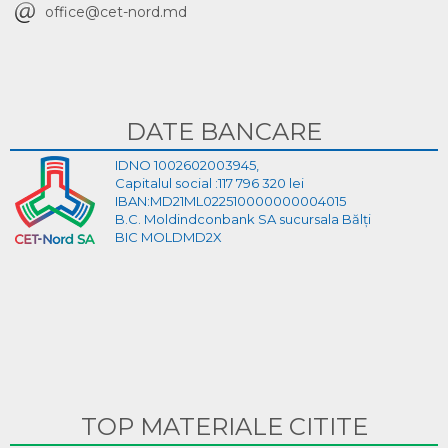
office@cet-nord.md
DATE BANCARE
IDNO 1002602003945,
Capitalul social :117 796 320 lei
IBAN:MD21ML022510000000004015
B.C. Moldindconbank SA sucursala Bălți
BIC MOLDMD2X
TOP MATERIALE CITITE