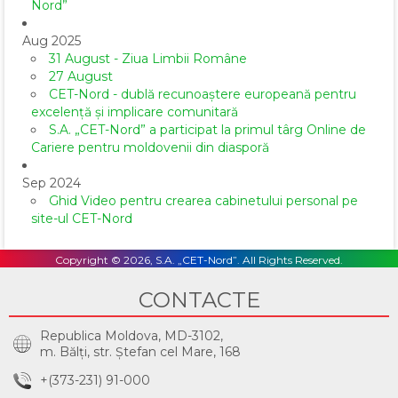
Nord”
Aug 2025
31 August - Ziua Limbii Române
27 August
CET-Nord - dublă recunoaștere europeană pentru
excelență și implicare comunitară
S.A. „CET-Nord” a participat la primul târg Online de
Cariere pentru moldovenii din diasporă
Sep 2024
Ghid Video pentru crearea cabinetului personal pe
site-ul CET-Nord
Copyright © 2026, S.A. „CET-Nord”. All Rights Reserved.
CONTACTE
Republica Moldova, MD-3102,
m. Bălţi, str. Ştefan cel Mare, 168
+(373-231) 91-000