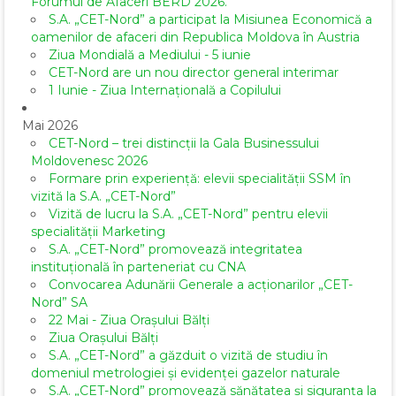
Forumul de Afaceri BERD 2026.
S.A. „CET-Nord” a participat la Misiunea Economică a
oamenilor de afaceri din Republica Moldova în Austria
Ziua Mondială a Mediului - 5 iunie
CET-Nord are un nou director general interimar
1 Iunie - Ziua Internațională a Copilului
Mai 2026
CET-Nord – trei distincții la Gala Businessului
Moldovenesc 2026
Formare prin experiență: elevii specialității SSM în
vizită la S.A. „CET-Nord”
Vizită de lucru la S.A. „CET-Nord” pentru elevii
specialității Marketing
S.A. „CET-Nord” promovează integritatea
instituțională în parteneriat cu CNA
Convocarea Adunării Generale a acționarilor „CET-
Nord” SA
22 Mai - Ziua Orașului Bălți
Ziua Orașului Bălți
S.A. „CET-Nord” a găzduit o vizită de studiu în
domeniul metrologiei și evidenței gazelor naturale
S.A. „CET-Nord” promovează sănătatea și siguranța la