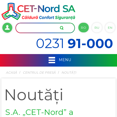
RO
RU
EN
0231
91-000
MENU
ACASĂ
СENTRUL DE PRESĂ
NOUTĂȚI
Noutăți
S.A. „CET-Nord” a