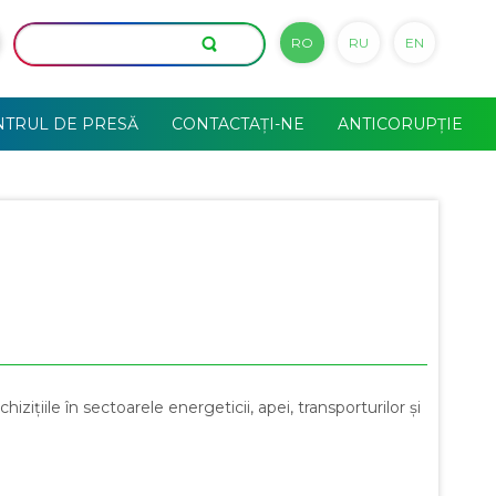
RO
RU
EN
NTRUL DE PRESĂ
CONTACTAȚI-NE
ANTICORUPȚIE
hizițiile în sectoarele energeticii, apei, transporturilor și