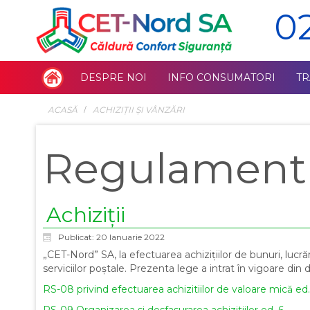
0
DESPRE NOI
INFO CONSUMATORI
T
ACASĂ
ACHIZIŢII ŞI VÂNZĂRI
Regulament a
Achiziții
Publicat: 20 Ianuarie 2022
„CET-Nord” SA, la efectuarea achizițiilor de bunuri, lucrări 
serviciilor poștale. Prezenta lege a intrat în vigoare din 
RS-08 privind efectuarea achizitiilor de valoare mică ed.
RS-09 Organizarea si desfasurarea achizitiilor ed_6