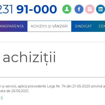
231
91-000
RANSPARENȚĂ
ACHIZIŢII ŞI VÂNZĂRI
SINDICAT
СE
chiziții
și servicii, aplică prevederile Legii Nr. 74 din 21-05-2020 privind ac
data de 26.06.2021.
 5