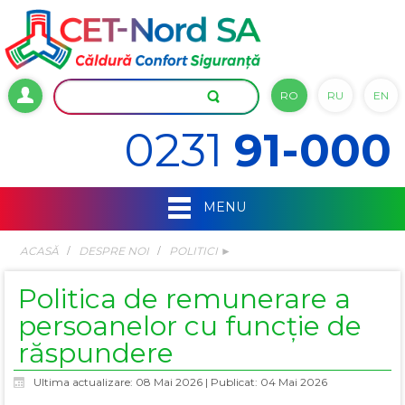
RO
RU
EN
0231
91-000
MENU
ACASĂ
DESPRE NOI
POLITICI ►
Politica de remunerare a
persoanelor cu funcție de
răspundere
Ultima actualizare: 08 Mai 2026
|
Publicat: 04 Mai 2026