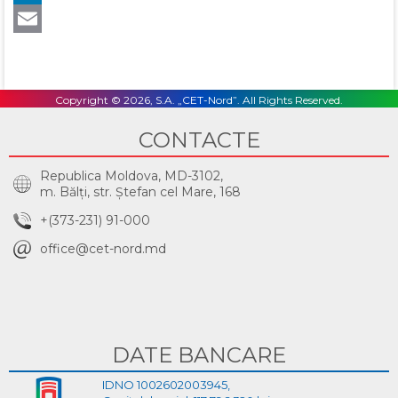
LinkedIn
Email
Copyright © 2026, S.A. „CET-Nord”. All Rights Reserved.
CONTACTE
Republica Moldova, MD-3102,
m. Bălţi, str. Ştefan cel Mare, 168
+(373-231) 91-000
office@cet-nord.md
DATE BANCARE
IDNO 1002602003945,