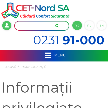
RO
RU
EN
0231
91-000
MENU
ACASĂ
TRANSPARENȚĂ
Informații
privilegiate