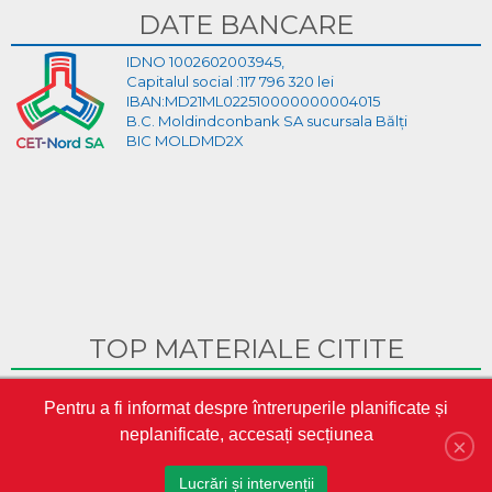
DATE BANCARE
IDNO 1002602003945,
Capitalul social :117 796 320 lei
IBAN:MD21ML022510000000004015
B.C. Moldindconbank SA sucursala Bălți
BIC MOLDMD2X
TOP MATERIALE CITITE
Ghid Video pentru crearea cabinetului personal pe site-ul
Pentru a fi informat despre întreruperile planificate și
CET-Nord
neplanificate, accesați secțiunea
CET-Nord are un nou director general interimar
×
S.A. „CET-Nord” a participat la Misiunea Economică a
Lucrări și intervenții
oamenilor de afaceri din Republica Moldova în Austria