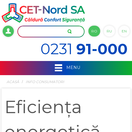
RO
RU
EN
0231
91-000
MENU
ACASĂ
INFO CONSUMATORI
Eficiența
energetică