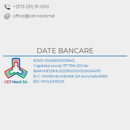
+(373-231) 91-000
office@cet-nord.md
DATE BANCARE
IDNO 1002602003945,
Capitalul social :117 796 320 lei
IBAN:MD21ML022510000000004015
B.C. Moldindconbank SA sucursala Bălți
BIC MOLDMD2X