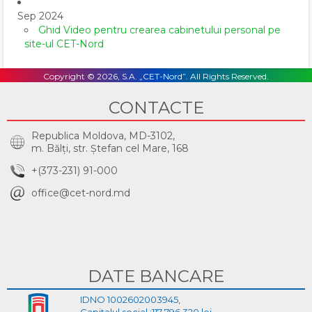
Sep 2024
Ghid Video pentru crearea cabinetului personal pe
site-ul CET-Nord
Copyright © 2026, S.A. „CET-Nord”. All Rights Reserved.
CONTACTE
Republica Moldova, MD-3102,
m. Bălţi, str. Ştefan cel Mare, 168
+(373-231) 91-000
office@cet-nord.md
DATE BANCARE
IDNO 1002602003945,