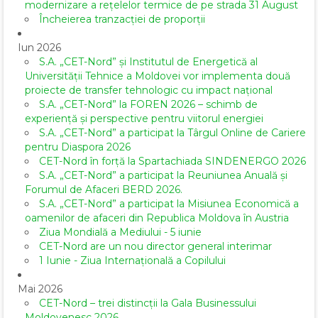
modernizare a rețelelor termice de pe strada 31 August
Încheierea tranzacției de proporții
Iun 2026
S.A. „CET-Nord” și Institutul de Energetică al
Universității Tehnice a Moldovei vor implementa două
proiecte de transfer tehnologic cu impact național
S.A. „CET-Nord” la FOREN 2026 – schimb de
experiență și perspective pentru viitorul energiei
S.A. „CET-Nord” a participat la Târgul Online de Cariere
pentru Diaspora 2026
CET-Nord în forță la Spartachiada SINDENERGO 2026
S.A. „CET-Nord” a participat la Reuniunea Anuală și
Forumul de Afaceri BERD 2026.
S.A. „CET-Nord” a participat la Misiunea Economică a
oamenilor de afaceri din Republica Moldova în Austria
Ziua Mondială a Mediului - 5 iunie
CET-Nord are un nou director general interimar
1 Iunie - Ziua Internațională a Copilului
Mai 2026
CET-Nord – trei distincții la Gala Businessului
Moldovenesc 2026