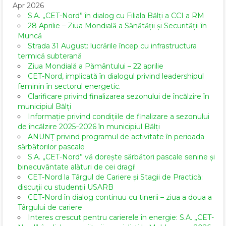
Apr 2026
S.A. „CET-Nord” în dialog cu Filiala Bălți a CCI a RM
28 Aprilie – Ziua Mondială a Sănătății și Securității în
Muncă
Strada 31 August: lucrările încep cu infrastructura
termică subterană
Ziua Mondială a Pământului – 22 aprilie
CET-Nord, implicată în dialogul privind leadershipul
feminin în sectorul energetic.
Clarificare privind finalizarea sezonului de încălzire în
municipiul Bălți
Informație privind condițiile de finalizare a sezonului
de încălzire 2025–2026 în municipiul Bălți
ANUNȚ privind programul de activitate în perioada
sărbătorilor pascale
S.A. „CET-Nord” vă dorește sărbători pascale senine și
binecuvântate alături de cei dragi!
CET-Nord la Târgul de Cariere și Stagii de Practică:
discuții cu studenții USARB
CET-Nord în dialog continuu cu tinerii – ziua a doua a
Târgului de cariere
Interes crescut pentru carierele în energie: S.A. „CET-