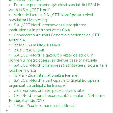
Formare prin experiență: elevii specialității SSM în
vizită la S.A. „CET-Nord”
Vizită de lucru la S.A. „CET-Nord” pentru elevii
specialității Marketing
S.A. „CET-Nord” promovează integritatea
instituțională în parteneriat cu CNA
Convocarea Adunării Generale a acționarilor „CET-
Nord” SA
22 Mai - Ziua Orașului Bălți
Ziua Orașului Bălți
S.A. „CET-Nord” a găzduit o vizită de studiu în
domeniul metrologiei și evidenței gazelor naturale
S.A. „CET-Nord” promovează sănătatea și siguranța la
locul de muncă
15 Mai - Ziua Internațională a Familiei
S.A. „CET-Nord” a participat la Orășelul European
organizat cu prilejul Zilei Europei
Ziua Europei: unitate, pace și diversitate
CET-Nord - marcă recunoscută a anului la Notorium
Brands Awards 2026
1 Mai – Ziua Internațională a Muncii