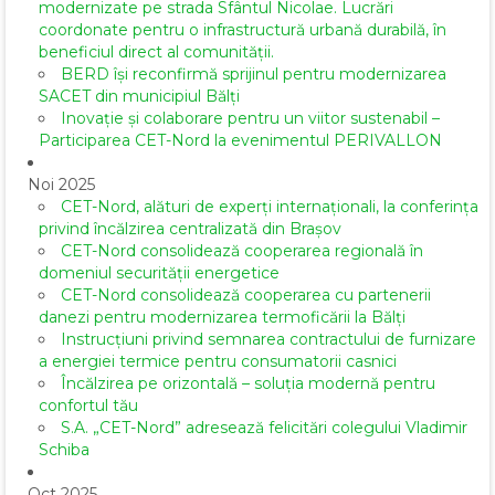
modernizate pe strada Sfântul Nicolae. Lucrări
coordonate pentru o infrastructură urbană durabilă, în
beneficiul direct al comunității.
BERD își reconfirmă sprijinul pentru modernizarea
SACET din municipiul Bălți
Inovație și colaborare pentru un viitor sustenabil –
Participarea CET-Nord la evenimentul PERIVALLON
Noi 2025
CET-Nord, alături de experți internaționali, la conferința
privind încălzirea centralizată din Brașov
CET-Nord consolidează cooperarea regională în
domeniul securității energetice
CET-Nord consolidează cooperarea cu partenerii
danezi pentru modernizarea termoficării la Bălți
Instrucțiuni privind semnarea contractului de furnizare
a energiei termice pentru consumatorii casnici
Încălzirea pe orizontală – soluția modernă pentru
confortul tău
S.A. „CET-Nord” adresează felicitări colegului Vladimir
Schiba
Oct 2025