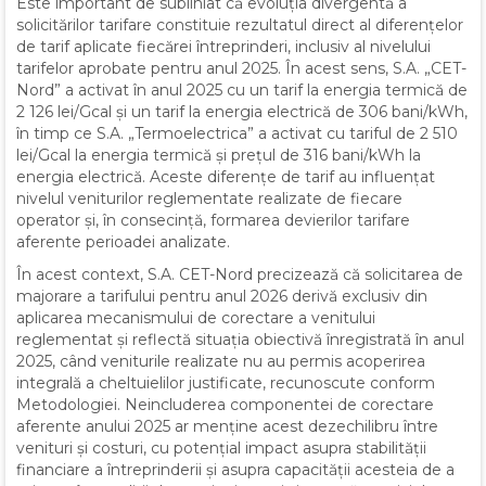
Este important de subliniat că evoluția divergentă a
solicitărilor tarifare constituie rezultatul direct al diferențelor
de tarif aplicate fiecărei întreprinderi, inclusiv al nivelului
tarifelor aprobate pentru anul 2025. În acest sens, S.A. „CET-
Nord” a activat în anul 2025 cu un tarif la energia termică de
2 126 lei/Gcal și un tarif la energia electrică de 306 bani/kWh,
în timp ce S.A. „Termoelectrica” a activat cu tariful de 2 510
lei/Gcal la energia termică și prețul de 316 bani/kWh la
energia electrică. Aceste diferențe de tarif au influențat
nivelul veniturilor reglementate realizate de fiecare
operator și, în consecință, formarea devierilor tarifare
aferente perioadei analizate.
În acest context, S.A. CET-Nord precizează că solicitarea de
majorare a tarifului pentru anul 2026 derivă exclusiv din
aplicarea mecanismului de corectare a venitului
reglementat și reflectă situația obiectivă înregistrată în anul
2025, când veniturile realizate nu au permis acoperirea
integrală a cheltuielilor justificate, recunoscute conform
Metodologiei. Neincluderea componentei de corectare
aferente anului 2025 ar menține acest dezechilibru între
venituri și costuri, cu potențial impact asupra stabilității
financiare a întreprinderii și asupra capacității acesteia de a