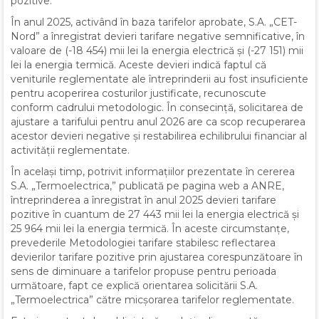
pozitive.
În anul 2025, activând în baza tarifelor aprobate, S.A. „CET-
Nord” a înregistrat devieri tarifare negative semnificative, în
valoare de (-18 454) mii lei la energia electrică și (-27 151) mii
lei la energia termică. Aceste devieri indică faptul că
veniturile reglementate ale întreprinderii au fost insuficiente
pentru acoperirea costurilor justificate, recunoscute
conform cadrului metodologic. În consecință, solicitarea de
ajustare a tarifului pentru anul 2026 are ca scop recuperarea
acestor devieri negative și restabilirea echilibrului financiar al
activității reglementate.
În același timp, potrivit informațiilor prezentate în cererea
S.A. „Termoelectrica,” publicată pe pagina web a ANRE,
întreprinderea a înregistrat în anul 2025 devieri tarifare
pozitive în cuantum de 27 443 mii lei la energia electrică și
25 964 mii lei la energia termică. În aceste circumstanțe,
prevederile Metodologiei tarifare stabilesc reflectarea
devierilor tarifare pozitive prin ajustarea corespunzătoare în
sens de diminuare a tarifelor propuse pentru perioada
următoare, fapt ce explică orientarea solicitării S.A.
„Termoelectrica” către micșorarea tarifelor reglementate.