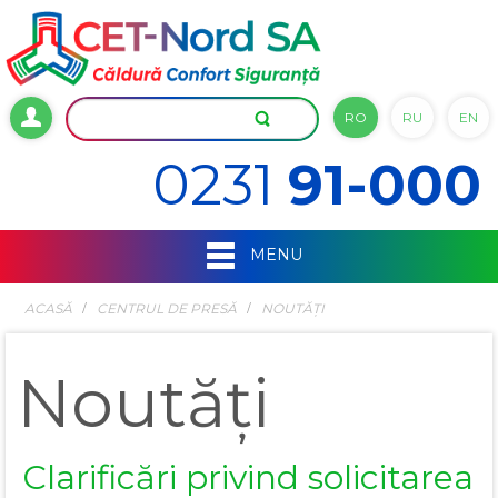
RO
RU
EN
0231
91-000
MENU
ACASĂ
СENTRUL DE PRESĂ
NOUTĂȚI
Noutăți
Clarificări privind solicitarea