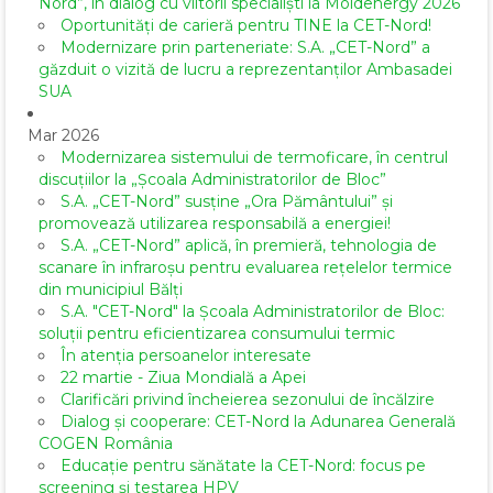
Nord”, în dialog cu viitorii specialiști la Moldenergy 2026
Oportunități de carieră pentru TINE la CET-Nord!
Modernizare prin parteneriate: S.A. „CET-Nord” a
găzduit o vizită de lucru a reprezentanților Ambasadei
SUA
Mar 2026
Modernizarea sistemului de termoficare, în centrul
discuțiilor la „Școala Administratorilor de Bloc”
S.A. „CET-Nord” susține „Ora Pământului” și
promovează utilizarea responsabilă a energiei!
S.A. „CET-Nord” aplică, în premieră, tehnologia de
scanare în infraroșu pentru evaluarea rețelelor termice
din municipiul Bălți
S.A. "CET-Nord" la Școala Administratorilor de Bloc:
soluții pentru eficientizarea consumului termic
În atenția persoanelor interesate
22 martie - Ziua Mondială a Apei
Clarificări privind încheierea sezonului de încălzire
Dialog și cooperare: CET-Nord la Adunarea Generală
COGEN România
Educație pentru sănătate la CET-Nord: focus pe
screening și testarea HPV