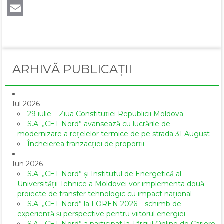
LinkedIn
Email
ARHIVĂ PUBLICAȚII
Iul 2026
29 iulie – Ziua Constituției Republicii Moldova
S.A. „CET-Nord” avansează cu lucrările de
modernizare a rețelelor termice de pe strada 31 August
Încheierea tranzacției de proporții
Iun 2026
S.A. „CET-Nord” și Institutul de Energetică al
Universității Tehnice a Moldovei vor implementa două
proiecte de transfer tehnologic cu impact național
S.A. „CET-Nord” la FOREN 2026 – schimb de
experiență și perspective pentru viitorul energiei