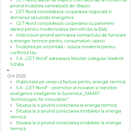
CET-Nord, alături de experți internaționali, la conferința
privind încălzirea centralizată din Brașov
CET-Nord consolidează cooperarea regională în
domeniul securității energetice
CET-Nord consolidează cooperarea cu partenerii
danezi pentru modernizarea termoficării la Bălți
Instrucțiuni privind semnarea contractului de furnizare
a energiei termice pentru consumatorii casnici
Încălzirea pe orizontală – soluția modernă pentru
confortul tău
S.A. „CET-Nord” adresează felicitări colegului Vladimir
Schiba
Oct 2025
Publicitate pe verso-ul facturii pentru energie termică
S.A. „CET-Nord” – promotor al inovației și tranziției
energetice inteligente la Summitul „SMART
Technologies for Innovation”
Situația la zi privind conectarea la energia termică
Situația la zi privind conectarea imobilelor la energia
termică
Situația la zi privind conectarea imobilelor la energia
termică