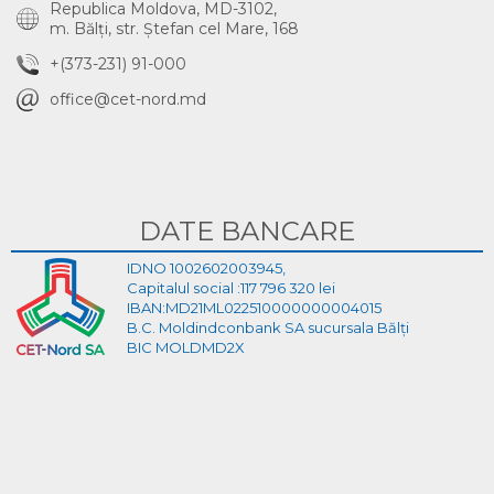
Republica Moldova, MD-3102,
m. Bălţi, str. Ştefan cel Mare, 168
+(373-231) 91-000
office@cet-nord.md
DATE BANCARE
IDNO 1002602003945,
Capitalul social :117 796 320 lei
IBAN:MD21ML022510000000004015
B.C. Moldindconbank SA sucursala Bălți
BIC MOLDMD2X