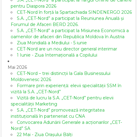
S.A. „CET-Nord” a participat la Târgul Online de Cariere
pentru Diaspora 2026
CET-Nord în forță la Spartachiada SINDENERGO 2026
S.A. „CET-Nord” a participat la Reuniunea Anuală și
Forumul de Afaceri BERD 2026.
S.A. „CET-Nord” a participat la Misiunea Economică a
oamenilor de afaceri din Republica Moldova în Austria
Ziua Mondială a Mediului - 5 iunie
CET-Nord are un nou director general interimar
1 Iunie - Ziua Internațională a Copilului
Mai 2026
CET-Nord – trei distincții la Gala Businessului
Moldovenesc 2026
Formare prin experiență: elevii specialității SSM în
vizită la S.A. „CET-Nord”
Vizită de lucru la S.A. „CET-Nord” pentru elevii
specialității Marketing
S.A. „CET-Nord” promovează integritatea
instituțională în parteneriat cu CNA
Convocarea Adunării Generale a acționarilor „CET-
Nord” SA
22 Mai - Ziua Orașului Bălți