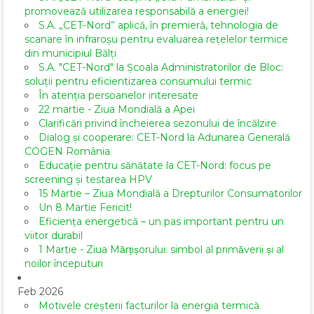
promovează utilizarea responsabilă a energiei!
S.A. „CET-Nord” aplică, în premieră, tehnologia de
scanare în infraroșu pentru evaluarea rețelelor termice
din municipiul Bălți
S.A. "CET-Nord" la Școala Administratorilor de Bloc:
soluții pentru eficientizarea consumului termic
În atenția persoanelor interesate
22 martie - Ziua Mondială a Apei
Clarificări privind încheierea sezonului de încălzire
Dialog și cooperare: CET-Nord la Adunarea Generală
COGEN România
Educație pentru sănătate la CET-Nord: focus pe
screening și testarea HPV
15 Martie – Ziua Mondială a Drepturilor Consumatorilor
Un 8 Martie Fericit!
Eficiența energetică – un pas important pentru un
viitor durabil
1 Martie - Ziua Mărțișorului: simbol al primăverii și al
noilor începuturi
Feb 2026
Motivele creșterii facturilor la energia termică