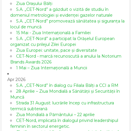
Ziua Orașului Bălți
S.A. „CET-Nord” a găzduit o vizită de studiu în
domeniul metrologiei și evidenței gazelor naturale
S.A. „CET-Nord” promovează sănătatea și siguranța la
locul de muncă
15 Mai - Ziua Internațională a Familiei
S.A. „CET-Nord” a participat la Orășelul European
organizat cu prilejul Zilei Europei
Ziua Europei: unitate, pace și diversitate
CET-Nord - marcă recunoscută a anului la Notorium
Brands Awards 2026
1 Mai – Ziua Internațională a Muncii
Apr 2026
S.A. „CET-Nord” în dialog cu Filiala Bălți a CCI a RM
28 Aprilie – Ziua Mondială a Sănătății și Securității în
Muncă
Strada 31 August: lucrările încep cu infrastructura
termică subterană
Ziua Mondială a Pământului – 22 aprilie
CET-Nord, implicată în dialogul privind leadershipul
feminin în sectorul energetic.