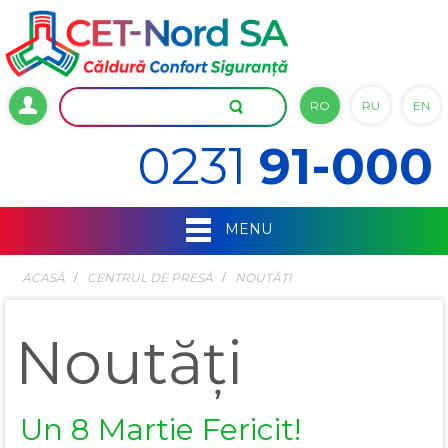
RO
RU
EN
0231
91-000
MENU
ACASĂ
СENTRUL DE PRESĂ
NOUTĂȚI
Noutăți
Un 8 Martie Fericit!