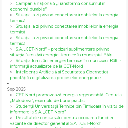
Campania națională „Transformă consumul în
economii durabile”
Situația la zi privind conectarea imobilelor la energia
termică
Situația la zi privind conectarea imobilelor la energia
termică
Situația la zi privind conectarea imobilelor la energia
termică
S.A. „CET-Nord” – precizări suplimentare privind
situația furnizării energiei termice în municipiul Bălți
Situația furnizării energiei termice în municipiul Bălți -
informații actualizate de la CET-Nord
Inteligența Artificială și Securitatea Cibernetică -
priorități în digitalizarea proceselor energetice
Sep 2025
CET-Nord promovează energia regenerabilă. Centrala
„Molodova”, exemplu de bune practici
Studenții Universității Tehnice din Timișoara în vizită de
informare la S.A. „CET-Nord”
Rezultatele concursului pentru ocuparea funcției
vacante de director general al S.A. ,,CET-Nord”