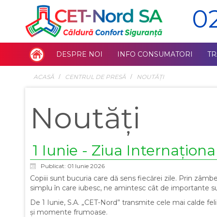
0
DESPRE NOI
INFO CONSUMATORI
T
ACASĂ
СENTRUL DE PRESĂ
NOUTĂȚI
Noutăți
1 Iunie - Ziua Internaționa
Publicat: 01 Iunie 2026
Copiii sunt bucuria care dă sens fiecărei zile. Prin zâmbe
simplu în care iubesc, ne amintesc cât de importante sun
De 1 Iunie, S.A. „CET-Nord” transmite cele mai calde felic
și momente frumoase.