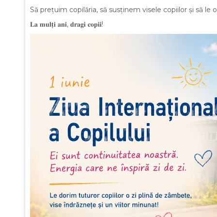
Să prețuim copilăria, să susținem visele copiilor și să le
𝐋𝐚 𝐦𝐮𝐥𝐭̦𝐢 𝐚𝐧𝐢, 𝐝𝐫𝐚𝐠𝐢 𝐜𝐨𝐩𝐢𝐢!