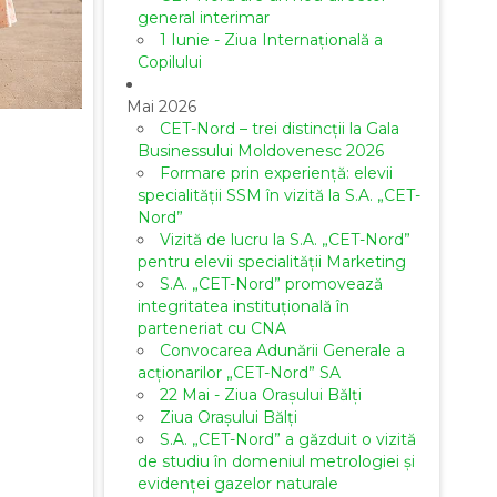
general interimar
1 Iunie - Ziua Internațională a
Copilului
Mai 2026
CET-Nord – trei distincții la Gala
Businessului Moldovenesc 2026
Formare prin experiență: elevii
specialității SSM în vizită la S.A. „CET-
Nord”
Vizită de lucru la S.A. „CET-Nord”
pentru elevii specialității Marketing
S.A. „CET-Nord” promovează
integritatea instituțională în
parteneriat cu CNA
Convocarea Adunării Generale a
acționarilor „CET-Nord” SA
22 Mai - Ziua Orașului Bălți
Ziua Orașului Bălți
S.A. „CET-Nord” a găzduit o vizită
de studiu în domeniul metrologiei și
evidenței gazelor naturale