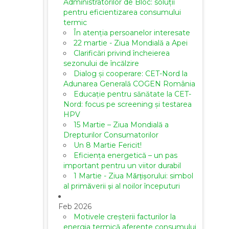
Administratorilor de Bloc: soluții
pentru eficientizarea consumului
termic
În atenția persoanelor interesate
22 martie - Ziua Mondială a Apei
Clarificări privind încheierea
sezonului de încălzire
Dialog și cooperare: CET-Nord la
Adunarea Generală COGEN România
Educație pentru sănătate la CET-
Nord: focus pe screening și testarea
HPV
15 Martie – Ziua Mondială a
Drepturilor Consumatorilor
Un 8 Martie Fericit!
Eficiența energetică – un pas
important pentru un viitor durabil
1 Martie - Ziua Mărțișorului: simbol
al primăverii și al noilor începuturi
Feb 2026
Motivele creșterii facturilor la
energia termică aferente consumului