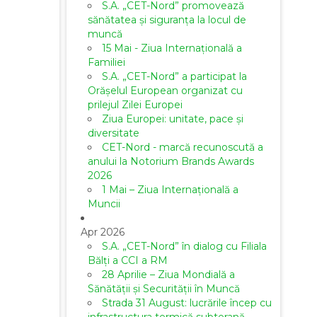
S.A. „CET-Nord” promovează
sănătatea și siguranța la locul de
muncă
15 Mai - Ziua Internațională a
Familiei
S.A. „CET-Nord” a participat la
Orășelul European organizat cu
prilejul Zilei Europei
Ziua Europei: unitate, pace și
diversitate
CET-Nord - marcă recunoscută a
anului la Notorium Brands Awards
2026
1 Mai – Ziua Internațională a
Muncii
Apr 2026
S.A. „CET-Nord” în dialog cu Filiala
Bălți a CCI a RM
28 Aprilie – Ziua Mondială a
Sănătății și Securității în Muncă
Strada 31 August: lucrările încep cu