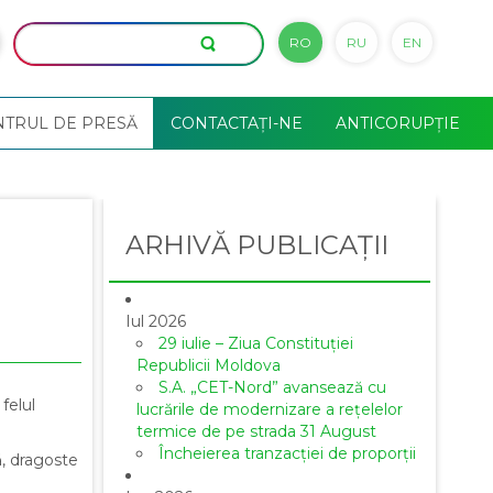
RO
RU
EN
NTRUL DE PRESĂ
CONTACTAȚI-NE
ANTICORUPȚIE
ARHIVĂ PUBLICAȚII
Iul 2026
29 iulie – Ziua Constituției
Republicii Moldova
S.A. „CET-Nord” avansează cu
felul
lucrările de modernizare a rețelelor
termice de pe strada 31 August
Încheierea tranzacției de proporții
ă, dragoste