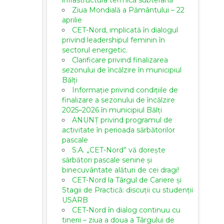
infrastructura termică subterană
Ziua Mondială a Pământului – 22
aprilie
CET-Nord, implicată în dialogul
privind leadershipul feminin în
sectorul energetic.
Clarificare privind finalizarea
sezonului de încălzire în municipiul
Bălți
Informație privind condițiile de
finalizare a sezonului de încălzire
2025–2026 în municipiul Bălți
ANUNȚ privind programul de
activitate în perioada sărbătorilor
pascale
S.A. „CET-Nord” vă dorește
sărbători pascale senine și
binecuvântate alături de cei dragi!
CET-Nord la Târgul de Cariere și
Stagii de Practică: discuții cu studenții
USARB
CET-Nord în dialog continuu cu
tinerii – ziua a doua a Târgului de