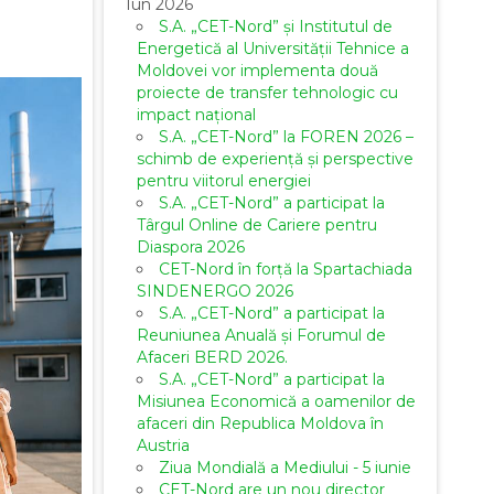
Iun 2026
S.A. „CET-Nord” și Institutul de
Energetică al Universității Tehnice a
Moldovei vor implementa două
proiecte de transfer tehnologic cu
impact național
S.A. „CET-Nord” la FOREN 2026 –
schimb de experiență și perspective
pentru viitorul energiei
S.A. „CET-Nord” a participat la
Târgul Online de Cariere pentru
Diaspora 2026
CET-Nord în forță la Spartachiada
SINDENERGO 2026
S.A. „CET-Nord” a participat la
Reuniunea Anuală și Forumul de
Afaceri BERD 2026.
S.A. „CET-Nord” a participat la
Misiunea Economică a oamenilor de
afaceri din Republica Moldova în
Austria
Ziua Mondială a Mediului - 5 iunie
CET-Nord are un nou director