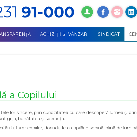
231
91-000
RANSPARENȚĂ
ACHIZIŢII ŞI VÂNZĂRI
SINDICAT
СE
lă a Copilului
tele lor sincere, prin curiozitatea cu care descoperă lumea și prin 
t grija, bunătatea și speranța.
itări tuturor copiilor, dorindu-le o copilărie senină, plină de lumin