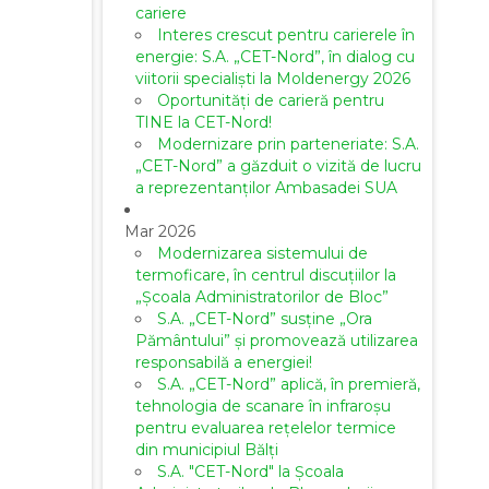
cariere
Interes crescut pentru carierele în
energie: S.A. „CET-Nord”, în dialog cu
viitorii specialiști la Moldenergy 2026
Oportunități de carieră pentru
TINE la CET-Nord!
Modernizare prin parteneriate: S.A.
„CET-Nord” a găzduit o vizită de lucru
a reprezentanților Ambasadei SUA
Mar 2026
Modernizarea sistemului de
termoficare, în centrul discuțiilor la
„Școala Administratorilor de Bloc”
S.A. „CET-Nord” susține „Ora
Pământului” și promovează utilizarea
responsabilă a energiei!
S.A. „CET-Nord” aplică, în premieră,
tehnologia de scanare în infraroșu
pentru evaluarea rețelelor termice
din municipiul Bălți
S.A. "CET-Nord" la Școala