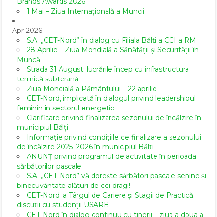
Brands Awards 2026
1 Mai – Ziua Internațională a Muncii
Apr 2026
S.A. „CET-Nord” în dialog cu Filiala Bălți a CCI a RM
28 Aprilie – Ziua Mondială a Sănătății și Securității în
Muncă
Strada 31 August: lucrările încep cu infrastructura
termică subterană
Ziua Mondială a Pământului – 22 aprilie
CET-Nord, implicată în dialogul privind leadershipul
feminin în sectorul energetic.
Clarificare privind finalizarea sezonului de încălzire în
municipiul Bălți
Informație privind condițiile de finalizare a sezonului
de încălzire 2025–2026 în municipiul Bălți
ANUNȚ privind programul de activitate în perioada
sărbătorilor pascale
S.A. „CET-Nord” vă dorește sărbători pascale senine și
binecuvântate alături de cei dragi!
CET-Nord la Târgul de Cariere și Stagii de Practică:
discuții cu studenții USARB
CET-Nord în dialog continuu cu tinerii – ziua a doua a