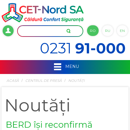
RO
RU
EN
0231
91-000
MENU
ACASĂ
СENTRUL DE PRESĂ
NOUTĂȚI
Noutăți
BERD își reconfirmă