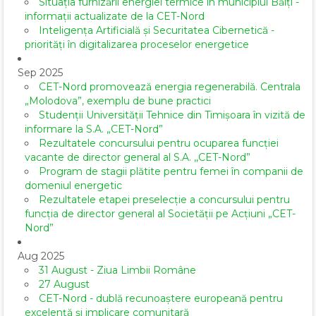
Situația furnizării energiei termice în municipiul Bălți -
informații actualizate de la CET-Nord
Inteligența Artificială și Securitatea Cibernetică -
priorități în digitalizarea proceselor energetice
Sep 2025
CET-Nord promovează energia regenerabilă. Centrala
„Molodova”, exemplu de bune practici
Studenții Universității Tehnice din Timișoara în vizită de
informare la S.A. „CET-Nord”
Rezultatele concursului pentru ocuparea funcției
vacante de director general al S.A. ,,CET-Nord”
Program de stagii plătite pentru femei în companii de
domeniul energetic
Rezultatele etapei preselecție a concursului pentru
funcția de director general al Societăţii pe Acţiuni „CET-
Nord”
Aug 2025
31 August - Ziua Limbii Române
27 August
CET-Nord - dublă recunoaștere europeană pentru
excelență și implicare comunitară