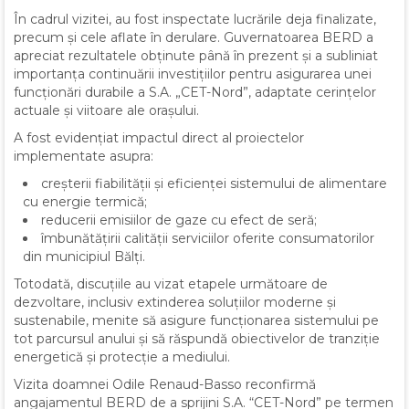
În cadrul vizitei, au fost inspectate lucrările deja finalizate,
precum și cele aflate în derulare. Guvernatoarea BERD a
apreciat rezultatele obținute până în prezent și a subliniat
importanța continuării investițiilor pentru asigurarea unei
funcționări durabile a S.A. „CET-Nord”, adaptate cerințelor
actuale și viitoare ale orașului.
A fost evidențiat impactul direct al proiectelor
implementate asupra:
creșterii fiabilității și eficienței sistemului de alimentare
cu energie termică;
reducerii emisiilor de gaze cu efect de seră;
îmbunătățirii calității serviciilor oferite consumatorilor
din municipiul Bălți.
Totodată, discuțiile au vizat etapele următoare de
dezvoltare, inclusiv extinderea soluțiilor moderne și
sustenabile, menite să asigure funcționarea sistemului pe
tot parcursul anului și să răspundă obiectivelor de tranziție
energetică și protecție a mediului.
Vizita doamnei Odile Renaud-Basso reconfirmă
angajamentul BERD de a sprijini S.A. “CET-Nord” pe termen