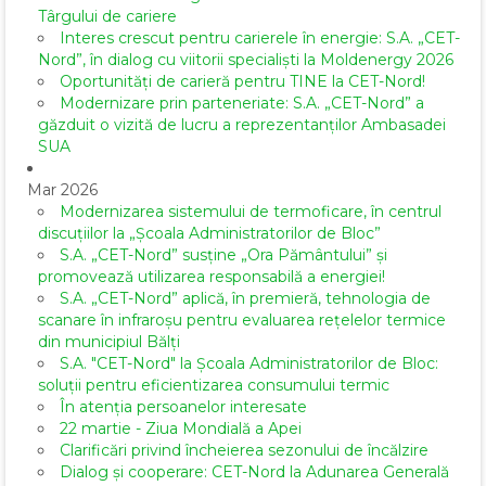
Târgului de cariere
Interes crescut pentru carierele în energie: S.A. „CET-
Nord”, în dialog cu viitorii specialiști la Moldenergy 2026
Oportunități de carieră pentru TINE la CET-Nord!
Modernizare prin parteneriate: S.A. „CET-Nord” a
găzduit o vizită de lucru a reprezentanților Ambasadei
SUA
Mar 2026
Modernizarea sistemului de termoficare, în centrul
discuțiilor la „Școala Administratorilor de Bloc”
S.A. „CET-Nord” susține „Ora Pământului” și
promovează utilizarea responsabilă a energiei!
S.A. „CET-Nord” aplică, în premieră, tehnologia de
scanare în infraroșu pentru evaluarea rețelelor termice
din municipiul Bălți
S.A. "CET-Nord" la Școala Administratorilor de Bloc:
soluții pentru eficientizarea consumului termic
În atenția persoanelor interesate
22 martie - Ziua Mondială a Apei
Clarificări privind încheierea sezonului de încălzire
Dialog și cooperare: CET-Nord la Adunarea Generală