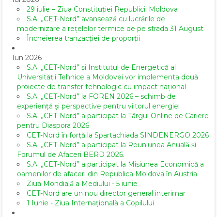
29 iulie – Ziua Constituției Republicii Moldova
S.A. „CET-Nord” avansează cu lucrările de
modernizare a rețelelor termice de pe strada 31 August
Încheierea tranzacției de proporții
Iun 2026
S.A. „CET-Nord” și Institutul de Energetică al
Universității Tehnice a Moldovei vor implementa două
proiecte de transfer tehnologic cu impact național
S.A. „CET-Nord” la FOREN 2026 – schimb de
experiență și perspective pentru viitorul energiei
S.A. „CET-Nord” a participat la Târgul Online de Cariere
pentru Diaspora 2026
CET-Nord în forță la Spartachiada SINDENERGO 2026
S.A. „CET-Nord” a participat la Reuniunea Anuală și
Forumul de Afaceri BERD 2026.
S.A. „CET-Nord” a participat la Misiunea Economică a
oamenilor de afaceri din Republica Moldova în Austria
Ziua Mondială a Mediului - 5 iunie
CET-Nord are un nou director general interimar
1 Iunie - Ziua Internațională a Copilului