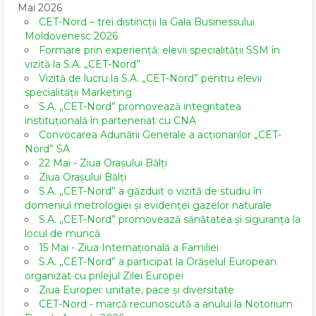
Mai 2026
CET-Nord – trei distincții la Gala Businessului
Moldovenesc 2026
Formare prin experiență: elevii specialității SSM în
vizită la S.A. „CET-Nord”
Vizită de lucru la S.A. „CET-Nord” pentru elevii
specialității Marketing
S.A. „CET-Nord” promovează integritatea
instituțională în parteneriat cu CNA
Convocarea Adunării Generale a acționarilor „CET-
Nord” SA
22 Mai - Ziua Orașului Bălți
Ziua Orașului Bălți
S.A. „CET-Nord” a găzduit o vizită de studiu în
domeniul metrologiei și evidenței gazelor naturale
S.A. „CET-Nord” promovează sănătatea și siguranța la
locul de muncă
15 Mai - Ziua Internațională a Familiei
S.A. „CET-Nord” a participat la Orășelul European
organizat cu prilejul Zilei Europei
Ziua Europei: unitate, pace și diversitate
CET-Nord - marcă recunoscută a anului la Notorium