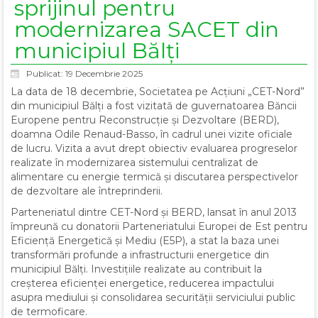
sprijinul pentru
modernizarea SACET din
municipiul Bălți
Publicat: 19 Decembrie 2025
La data de 18 decembrie, Societatea pe Acțiuni „CET-Nord”
din municipiul Bălți a fost vizitată de guvernatoarea Băncii
Europene pentru Reconstrucție și Dezvoltare (BERD),
doamna Odile Renaud-Basso, în cadrul unei vizite oficiale
de lucru. Vizita a avut drept obiectiv evaluarea progreselor
realizate în modernizarea sistemului centralizat de
alimentare cu energie termică și discutarea perspectivelor
de dezvoltare ale întreprinderii.
Parteneriatul dintre CET-Nord și BERD, lansat în anul 2013
împreună cu donatorii Parteneriatului Europei de Est pentru
Eficiență Energetică și Mediu (E5P), a stat la baza unei
transformări profunde a infrastructurii energetice din
municipiul Bălți. Investițiile realizate au contribuit la
creșterea eficienței energetice, reducerea impactului
asupra mediului și consolidarea securității serviciului public
de termoficare.