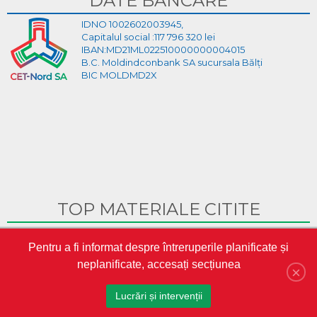
DATE BANCARE
IDNO 1002602003945,
Capitalul social :117 796 320 lei
IBAN:MD21ML022510000000004015
B.C. Moldindconbank SA sucursala Bălți
BIC MOLDMD2X
TOP MATERIALE CITITE
Ghid Video pentru crearea cabinetului personal pe site-ul
Pentru a fi informat despre întreruperile planificate și
CET-Nord
neplanificate, accesați secțiunea
CET-Nord are un nou director general interimar
×
S.A. „CET-Nord” a participat la Misiunea Economică a
Lucrări și intervenții
oamenilor de afaceri din Republica Moldova în Austria