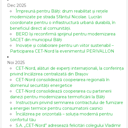
Dec 2025
Împreună pentru Bălți: drum reabilitat și rețele
modernizate pe strada Sfântul Nicolae. Lucrări
coordonate pentru o infrastructură urbană durabilă, în
beneficiul direct al comunității.
BERD își reconfirmă sprijinul pentru modernizarea
SACET din municipiul Bălți
Inovație și colaborare pentru un viitor sustenabil –
Participarea CET-Nord la evenimentul PERIVALLON
Noi 2025
CET-Nord, alături de experți internaționali, la conferința
privind încălzirea centralizată din Brașov
CET-Nord consolidează cooperarea regională în
domeniul securității energetice
CET-Nord consolidează cooperarea cu partenerii
danezi pentru modernizarea termoficării la Bălți
Instrucțiuni privind semnarea contractului de furnizare
a energiei termice pentru consumatorii casnici
Încălzirea pe orizontală – soluția modernă pentru
confortul tău
S.A. „CET-Nord” adresează felicitări colegului Vladimir