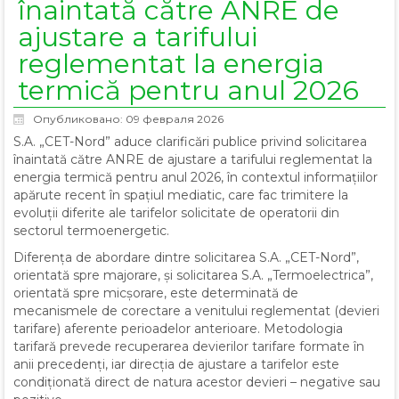
înaintată către ANRE de
ajustare a tarifului
reglementat la energia
termică pentru anul 2026
Опубликовано: 09 февраля 2026
S.A. „CET-Nord” aduce clarificări publice privind solicitarea
înaintată către ANRE de ajustare a tarifului reglementat la
energia termică pentru anul 2026, în contextul informațiilor
apărute recent în spațiul mediatic, care fac trimitere la
evoluții diferite ale tarifelor solicitate de operatorii din
sectorul termoenergetic.
Diferența de abordare dintre solicitarea S.A. „CET-Nord”,
orientată spre majorare, și solicitarea S.A. „Termoelectrica”,
orientată spre micșorare, este determinată de
mecanismele de corectare a venitului reglementat (devieri
tarifare) aferente perioadelor anterioare. Metodologia
tarifară prevede recuperarea devierilor tarifare formate în
anii precedenți, iar direcția de ajustare a tarifelor este
condiționată direct de natura acestor devieri – negative sau