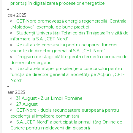
priorități în digitalizarea proceselor energetice
сен 2025
CET-Nord promovează energia regenerabilă. Centrala
„Molodova”, exemplu de bune practici
Studenții Universității Tehnice din Timișoara în vizită de
informare la S.A. „CET-Nord”
Rezultatele concursului pentru ocuparea funcției
vacante de director general al S.A. ,,CET-Nord”
Program de stagii plătite pentru femei în companii de
domeniul energetic
Rezultatele etapei preselecție a concursului pentru
funcția de director general al Societăţii pe Acţiuni „CET-
Nord”
авг 2025
31 August - Ziua Limbii Române
27 August
CET-Nord - dublă recunoaștere europeană pentru
excelență și implicare comunitară
S.A. „CET-Nord” a participat la primul târg Online de
Cariere pentru moldovenii din diasporă