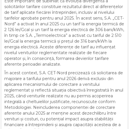
Este important de subliniat că evoluția divergentă a
solicitărilor tarifare constituie rezultatul direct al diferențelor
de tarif aplicate fiecărei întreprinderi, inclusiv al nivelului
tarifelor aprobate pentru anul 2025. În acest sens, S.A. „CET-
Nord” a activat în anul 2025 cu un tarif la energia termică de
2 126 lei/Gcal și un tarif la energia electrică de 306 bani/kWh,
în timp ce S.A. „Termoelectrica” a activat cu tariful de 2 510
lei/Gcal la energia termică și prețul de 316 bani/kWh la
energia electrică. Aceste diferențe de tarif au influențat
nivelul veniturilor reglementate realizate de fiecare
operator și, în consecință, formarea devierilor tarifare
aferente perioadei analizate.
În acest context, S.A. CET-Nord precizează că solicitarea de
majorare a tarifului pentru anul 2026 derivă exclusiv din
aplicarea mecanismului de corectare a venitului
reglementat și reflectă situația obiectivă înregistrată în anul
2025, când veniturile realizate nu au permis acoperirea
integrală a cheltuielilor justificate, recunoscute conform
Metodologiei. Neincluderea componentei de corectare
aferente anului 2025 ar menține acest dezechilibru între
venituri și costuri, cu potențial impact asupra stabilității
financiare a întreprinderii și asupra capacității acesteia de a