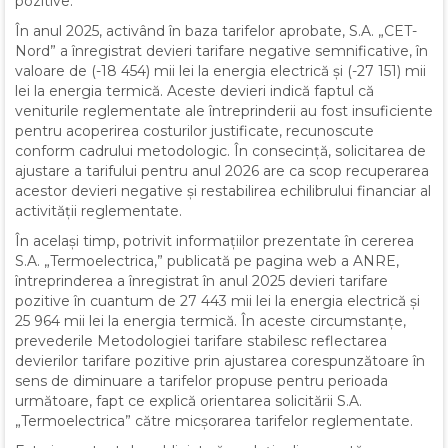
pozitive.
În anul 2025, activând în baza tarifelor aprobate, S.A. „CET-
Nord” a înregistrat devieri tarifare negative semnificative, în
valoare de (-18 454) mii lei la energia electrică și (-27 151) mii
lei la energia termică. Aceste devieri indică faptul că
veniturile reglementate ale întreprinderii au fost insuficiente
pentru acoperirea costurilor justificate, recunoscute
conform cadrului metodologic. În consecință, solicitarea de
ajustare a tarifului pentru anul 2026 are ca scop recuperarea
acestor devieri negative și restabilirea echilibrului financiar al
activității reglementate.
În același timp, potrivit informațiilor prezentate în cererea
S.A. „Termoelectrica,” publicată pe pagina web a ANRE,
întreprinderea a înregistrat în anul 2025 devieri tarifare
pozitive în cuantum de 27 443 mii lei la energia electrică și
25 964 mii lei la energia termică. În aceste circumstanțe,
prevederile Metodologiei tarifare stabilesc reflectarea
devierilor tarifare pozitive prin ajustarea corespunzătoare în
sens de diminuare a tarifelor propuse pentru perioada
următoare, fapt ce explică orientarea solicitării S.A.
„Termoelectrica” către micșorarea tarifelor reglementate.