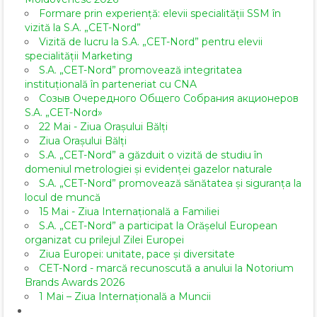
Formare prin experiență: elevii specialității SSM în
vizită la S.A. „CET-Nord”
Vizită de lucru la S.A. „CET-Nord” pentru elevii
specialității Marketing
S.A. „CET-Nord” promovează integritatea
instituțională în parteneriat cu CNA
Созыв Очередного Общего Собрания акционеров
S.A. „CET-Nord»
22 Mai - Ziua Orașului Bălți
Ziua Orașului Bălți
S.A. „CET-Nord” a găzduit o vizită de studiu în
domeniul metrologiei și evidenței gazelor naturale
S.A. „CET-Nord” promovează sănătatea și siguranța la
locul de muncă
15 Mai - Ziua Internațională a Familiei
S.A. „CET-Nord” a participat la Orășelul European
organizat cu prilejul Zilei Europei
Ziua Europei: unitate, pace și diversitate
CET-Nord - marcă recunoscută a anului la Notorium
Brands Awards 2026
1 Mai – Ziua Internațională a Muncii