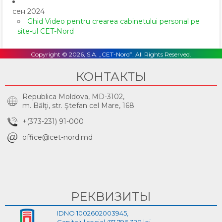
сен 2024
Ghid Video pentru crearea cabinetului personal pe
site-ul CET-Nord
Copyright © 2026, S.A. „CET-Nord”. All Rights Reserved.
КОНТАКТЫ
Republica Moldova, MD-3102,
m. Bălţi, str. Ştefan cel Mare, 168
+(373-231) 91-000
office@cet-nord.md
РЕКВИЗИТЫ
IDNO 1002602003945,