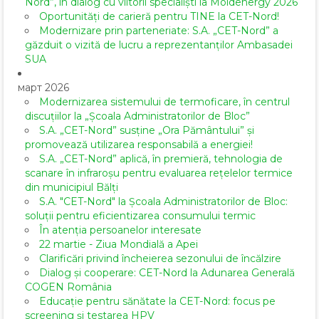
Nord”, în dialog cu viitorii specialiști la Moldenergy 2026
Oportunități de carieră pentru TINE la CET-Nord!
Modernizare prin parteneriate: S.A. „CET-Nord” a
găzduit o vizită de lucru a reprezentanților Ambasadei
SUA
март 2026
Modernizarea sistemului de termoficare, în centrul
discuțiilor la „Școala Administratorilor de Bloc”
S.A. „CET-Nord” susține „Ora Pământului” și
promovează utilizarea responsabilă a energiei!
S.A. „CET-Nord” aplică, în premieră, tehnologia de
scanare în infraroșu pentru evaluarea rețelelor termice
din municipiul Bălți
S.A. "CET-Nord" la Școala Administratorilor de Bloc:
soluții pentru eficientizarea consumului termic
În atenția persoanelor interesate
22 martie - Ziua Mondială a Apei
Clarificări privind încheierea sezonului de încălzire
Dialog și cooperare: CET-Nord la Adunarea Generală
COGEN România
Educație pentru sănătate la CET-Nord: focus pe
screening și testarea HPV