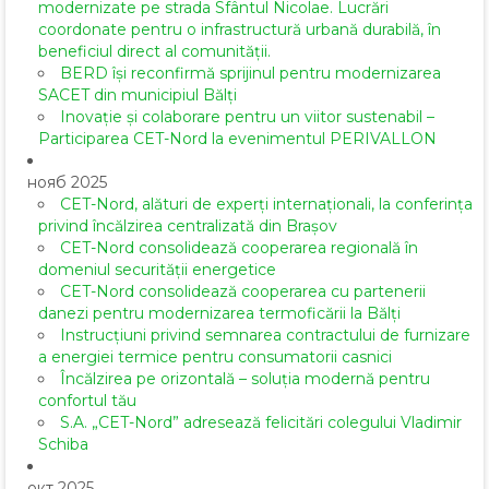
modernizate pe strada Sfântul Nicolae. Lucrări
coordonate pentru o infrastructură urbană durabilă, în
beneficiul direct al comunității.
BERD își reconfirmă sprijinul pentru modernizarea
SACET din municipiul Bălți
Inovație și colaborare pentru un viitor sustenabil –
Participarea CET-Nord la evenimentul PERIVALLON
нояб 2025
CET-Nord, alături de experți internaționali, la conferința
privind încălzirea centralizată din Brașov
CET-Nord consolidează cooperarea regională în
domeniul securității energetice
CET-Nord consolidează cooperarea cu partenerii
danezi pentru modernizarea termoficării la Bălți
Instrucțiuni privind semnarea contractului de furnizare
a energiei termice pentru consumatorii casnici
Încălzirea pe orizontală – soluția modernă pentru
confortul tău
S.A. „CET-Nord” adresează felicitări colegului Vladimir
Schiba
окт 2025