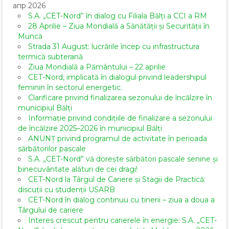
апр 2026
S.A. „CET-Nord” în dialog cu Filiala Bălți a CCI a RM
28 Aprilie – Ziua Mondială a Sănătății și Securității în
Muncă
Strada 31 August: lucrările încep cu infrastructura
termică subterană
Ziua Mondială a Pământului – 22 aprilie
CET-Nord, implicată în dialogul privind leadershipul
feminin în sectorul energetic.
Clarificare privind finalizarea sezonului de încălzire în
municipiul Bălți
Informație privind condițiile de finalizare a sezonului
de încălzire 2025–2026 în municipiul Bălți
ANUNȚ privind programul de activitate în perioada
sărbătorilor pascale
S.A. „CET-Nord” vă dorește sărbători pascale senine și
binecuvântate alături de cei dragi!
CET-Nord la Târgul de Cariere și Stagii de Practică:
discuții cu studenții USARB
CET-Nord în dialog continuu cu tinerii – ziua a doua a
Târgului de cariere
Interes crescut pentru carierele în energie: S.A. „CET-