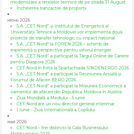
modernizare a rețelelor termice de pe strada 31 August
Încheierea tranzacției de proporții
июнь 2026
S.A. „CET-Nord” și Institutul de Energetică al
Universității Tehnice a Moldovei vor implementa două
proiecte de transfer tehnologic cu impact național
S.A. „CET-Nord” la FOREN 2026 – schimb de
experiență și perspective pentru viitorul energiei
S.A. „CET-Nord” a participat la Târgul Online de Cariere
pentru Diaspora 2026
CET-Nord în forță la Spartachiada SINDENERGO 2026
S.A. „CET-Nord” a participat la Reuniunea Anuală și
Forumul de Afaceri BERD 2026.
S.A. „CET-Nord” a participat la Misiunea Economică a
oamenilor de afaceri din Republica Moldova în Austria
Ziua Mondială a Mediului - 5 iunie
CET-Nord are un nou director general interimar
1 Iunie - Ziua Internațională a Copilului
мая 2026
CET-Nord – trei distincții la Gala Businessului
Moldovenesc 2026