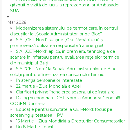
găzduit o vizită de lucru a reprezentanților Ambasadei
SUA
Mar 2026
Modernizarea sistemului de termoficare, în centrul
discuțiilor la „Școala Administratorilor de Bloc”
S.A. „CET-Nord” susține „Ora Pământului” și
promovează utilizarea responsabilă a energiei!
S.A. „CET-Nord” aplică, în premieră, tehnologia de
scanare în infraroșu pentru evaluarea rețelelor termice
din municipiul Bălți
S.A. "CET-Nord" la Școala Administratorilor de Bloc:
soluții pentru eficientizarea consumului termic
În atenția persoanelor interesate
22 martie - Ziua Mondială a Apei
Clarificări privind încheierea sezonului de încălzire
Dialog și cooperare: CET-Nord la Adunarea Generală
COGEN România
Educație pentru sănătate la CET-Nord: focus pe
screening și testarea HPV
15 Martie – Ziua Mondială a Drepturilor Consumatorilor
Un 8 Martie Fericit!