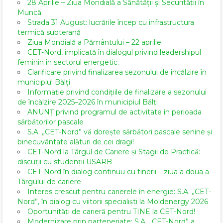
28 Aprilie – Ziua Mondială a Sănătății și Securității în
Muncă
Strada 31 August: lucrările încep cu infrastructura
termică subterană
Ziua Mondială a Pământului – 22 aprilie
CET-Nord, implicată în dialogul privind leadershipul
feminin în sectorul energetic.
Clarificare privind finalizarea sezonului de încălzire în
municipiul Bălți
Informație privind condițiile de finalizare a sezonului
de încălzire 2025–2026 în municipiul Bălți
ANUNȚ privind programul de activitate în perioada
sărbătorilor pascale
S.A. „CET-Nord” vă dorește sărbători pascale senine și
binecuvântate alături de cei dragi!
CET-Nord la Târgul de Cariere și Stagii de Practică:
discuții cu studenții USARB
CET-Nord în dialog continuu cu tinerii – ziua a doua a
Târgului de cariere
Interes crescut pentru carierele în energie: S.A. „CET-
Nord”, în dialog cu viitorii specialiști la Moldenergy 2026
Oportunități de carieră pentru TINE la CET-Nord!
Modernizare prin parteneriate: S.A. „CET-Nord” a