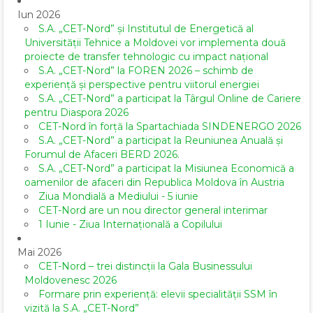
Iun 2026
S.A. „CET-Nord” și Institutul de Energetică al
Universității Tehnice a Moldovei vor implementa două
proiecte de transfer tehnologic cu impact național
S.A. „CET-Nord” la FOREN 2026 – schimb de
experiență și perspective pentru viitorul energiei
S.A. „CET-Nord” a participat la Târgul Online de Cariere
pentru Diaspora 2026
CET-Nord în forță la Spartachiada SINDENERGO 2026
S.A. „CET-Nord” a participat la Reuniunea Anuală și
Forumul de Afaceri BERD 2026.
S.A. „CET-Nord” a participat la Misiunea Economică a
oamenilor de afaceri din Republica Moldova în Austria
Ziua Mondială a Mediului - 5 iunie
CET-Nord are un nou director general interimar
1 Iunie - Ziua Internațională a Copilului
Mai 2026
CET-Nord – trei distincții la Gala Businessului
Moldovenesc 2026
Formare prin experiență: elevii specialității SSM în
vizită la S.A. „CET-Nord”