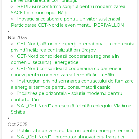
beneficiul direct al comunității.
BERD își reconfirmă sprijinul pentru modernizarea
SACET din municipiul Bălți
Inovație și colaborare pentru un viitor sustenabil –
Participarea CET-Nord la evenimentul PERIVALLON
Noi 2025
CET-Nord, alături de experți internaționali, la conferința
privind încălzirea centralizată din Brașov
CET-Nord consolidează cooperarea regională în
domeniul securității energetice
CET-Nord consolidează cooperarea cu partenerii
danezi pentru modernizarea termoficării la Bălți
Instrucțiuni privind semnarea contractului de furnizare
a energiei termice pentru consumatorii casnici
Încălzirea pe orizontală – soluția modernă pentru
confortul tău
S.A. „CET-Nord” adresează felicitări colegului Vladimir
Schiba
Oct 2025
Publicitate pe verso-ul facturii pentru energie termică
S.A. „CET-Nord” – promotor al inovației și tranziției