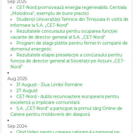
Sep 2025
CET-Nord promovează energia regenerabilă. Centrala
„Molodova”, exemplu de bune practici
Studenții Universității Tehnice din Timișoara în vizită de
informare la S.A. „CET-Nord”
Rezultatele concursului pentru ocuparea funcției
vacante de director general al S.A. ,,CET-Nord”
Program de stagii plătite pentru femei în companii de
domeniul energetic
Rezultatele etapei preselecție a concursului pentru
funcția de director general al Societăţii pe Acţiuni „CET-
Nord”
Aug 2025
31 August - Ziua Limbii Române
27 August
CET-Nord - dublă recunoaștere europeană pentru
excelență și implicare comunitară
S.A. „CET-Nord” a participat la primul târg Online de
Cariere pentru moldovenii din diasporă
Sep 2024
Ghid Video pentru crearea cabinetului personal pe