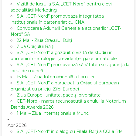
Vizită de lucru la S.A. „CET-Nord” pentru elevii
specialității Marketing
S.A. „CET-Nord” promovează integritatea
instituțională în parteneriat cu CNA
Convocarea Adunării Generale a acționarilor „CET-
Nord” SA
22 Mai - Ziua Orașului Bălți
Ziua Orașului Bălți
S.A. „CET-Nord” a găzduit o vizită de studiu în
domeniul metrologiei și evidenței gazelor naturale
S.A. „CET-Nord” promovează sănătatea și siguranța la
locul de muncă
15 Mai - Ziua Internațională a Familiei
S.A. „CET-Nord” a participat la Orășelul European
organizat cu prilejul Zilei Europei
Ziua Europei: unitate, pace și diversitate
CET-Nord - marcă recunoscută a anului la Notorium
Brands Awards 2026
1 Mai – Ziua Internațională a Muncii
Apr 2026
S.A. „CET-Nord” în dialog cu Filiala Bălți a CCI a RM