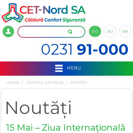
RO
RU
EN
0231
91-000
MENU
ACASĂ
СENTRUL DE PRESĂ
NOUTĂȚI
Noutăți
15 Mai – Ziua Internațională