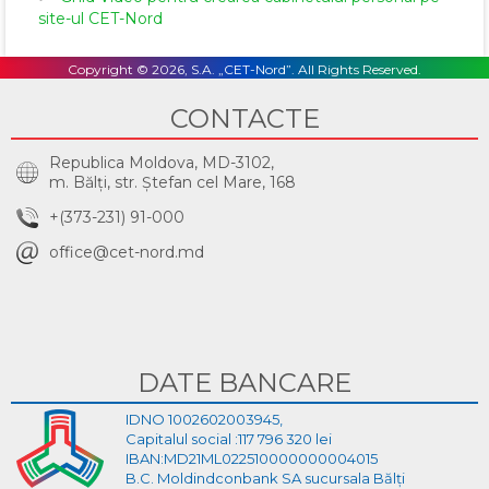
site-ul CET-Nord
Copyright © 2026, S.A. „CET-Nord”. All Rights Reserved.
CONTACTE
Republica Moldova, MD-3102,
m. Bălţi, str. Ştefan cel Mare, 168
+(373-231) 91-000
office@cet-nord.md
DATE BANCARE
IDNO 1002602003945,
Capitalul social :117 796 320 lei
IBAN:MD21ML022510000000004015
B.C. Moldindconbank SA sucursala Bălți