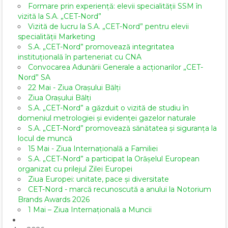
Formare prin experiență: elevii specialității SSM în
vizită la S.A. „CET-Nord”
Vizită de lucru la S.A. „CET-Nord” pentru elevii
specialității Marketing
S.A. „CET-Nord” promovează integritatea
instituțională în parteneriat cu CNA
Convocarea Adunării Generale a acționarilor „CET-
Nord” SA
22 Mai - Ziua Orașului Bălți
Ziua Orașului Bălți
S.A. „CET-Nord” a găzduit o vizită de studiu în
domeniul metrologiei și evidenței gazelor naturale
S.A. „CET-Nord” promovează sănătatea și siguranța la
locul de muncă
15 Mai - Ziua Internațională a Familiei
S.A. „CET-Nord” a participat la Orășelul European
organizat cu prilejul Zilei Europei
Ziua Europei: unitate, pace și diversitate
CET-Nord - marcă recunoscută a anului la Notorium
Brands Awards 2026
1 Mai – Ziua Internațională a Muncii