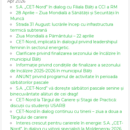
Apr 2026
S.A. „CET-Nord” în dialog cu Filiala Bălți a CCI a RM
28 Aprilie – Ziua Mondială a Sănătății și Securității în
Muncă
Strada 31 August: lucrările încep cu infrastructura
termică subterană
Ziua Mondială a Pământului – 22 aprilie
CET-Nord, implicată în dialogul privind leadershipul
feminin în sectorul energetic.
Clarificare privind finalizarea sezonului de încălzire în
municipiul Bălți
Informație privind condițiile de finalizare a sezonului
de încălzire 2025–2026 în municipiul Bălți
ANUNȚ privind programul de activitate în perioada
sărbătorilor pascale
S.A. „CET-Nord” vă dorește sărbători pascale senine și
binecuvântate alături de cei dragi!
CET-Nord la Târgul de Cariere și Stagii de Practică:
discuții cu studenții USARB
CET-Nord în dialog continuu cu tinerii – ziua a doua a
Târgului de cariere
Interes crescut pentru carierele în energie: S.A. „CET-
Nord”, în dialog cu viitorii specialiști la Moldenergy 2026