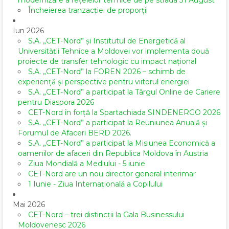
modernizare a rețelelor termice de pe strada 31 August
Încheierea tranzacției de proporții
Iun 2026
S.A. „CET-Nord” și Institutul de Energetică al
Universității Tehnice a Moldovei vor implementa două
proiecte de transfer tehnologic cu impact național
S.A. „CET-Nord” la FOREN 2026 – schimb de
experiență și perspective pentru viitorul energiei
S.A. „CET-Nord” a participat la Târgul Online de Cariere
pentru Diaspora 2026
CET-Nord în forță la Spartachiada SINDENERGO 2026
S.A. „CET-Nord” a participat la Reuniunea Anuală și
Forumul de Afaceri BERD 2026.
S.A. „CET-Nord” a participat la Misiunea Economică a
oamenilor de afaceri din Republica Moldova în Austria
Ziua Mondială a Mediului - 5 iunie
CET-Nord are un nou director general interimar
1 Iunie - Ziua Internațională a Copilului
Mai 2026
CET-Nord – trei distincții la Gala Businessului
Moldovenesc 2026