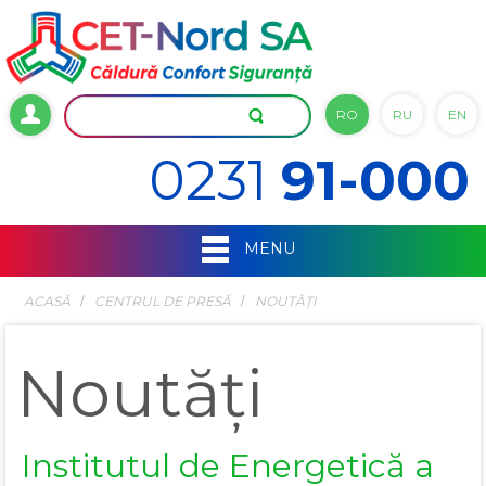
RO
RU
EN
0231
91-000
MENU
ACASĂ
СENTRUL DE PRESĂ
NOUTĂȚI
Noutăți
Institutul de Energetică a