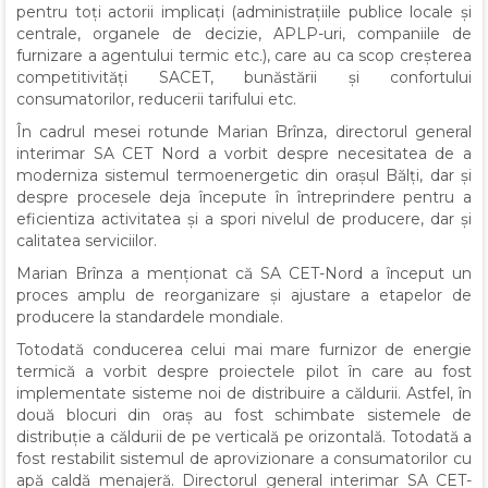
pentru toţi actorii implicaţi (administraţiile publice locale şi
centrale, organele de decizie, APLP-uri, companiile de
furnizare a agentului termic etc.), care au ca scop creşterea
competitivităţi SACET, bunăstării şi confortului
consumatorilor, reducerii tarifului etc.
În cadrul mesei rotunde Marian Brînza, directorul general
interimar SA CET Nord a vorbit despre necesitatea de a
moderniza sistemul termoenergetic din orașul Bălți, dar și
despre procesele deja începute în întreprindere pentru a
eficientiza activitatea și a spori nivelul de producere, dar și
calitatea serviciilor.
Marian Brînza a menționat că SA CET-Nord a început un
proces amplu de reorganizare și ajustare a etapelor de
producere la standardele mondiale.
Totodată conducerea celui mai mare furnizor de energie
termică a vorbit despre proiectele pilot în care au fost
implementate sisteme noi de distribuire a căldurii. Astfel, în
două blocuri din oraș au fost schimbate sistemele de
distribuție a căldurii de pe verticală pe orizontală. Totodată a
fost restabilit sistemul de aprovizionare a consumatorilor cu
apă caldă menajeră. Directorul general interimar SA CET-