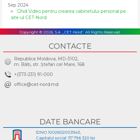
Sep 2024
Ghid Video pentru crearea cabinetului personal pe
site-ul CET-Nord
Copyright © 2026, S.A. „CET-Nord”. All Rights Reserved.
CONTACTE
Republica Moldova, MD-3102,
m. Bălţi, str. Ştefan cel Mare, 168
+(373-231) 91-000
office@cet-nord.md
DATE BANCARE
IDNO 1002602003945,
Capitalul social :117 796 320 lei