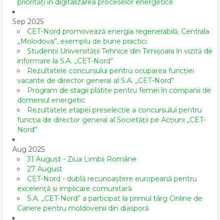
priorități în digitalizarea proceselor energetice
Sep 2025
CET-Nord promovează energia regenerabilă. Centrala
„Molodova”, exemplu de bune practici
Studenții Universității Tehnice din Timișoara în vizită de
informare la S.A. „CET-Nord”
Rezultatele concursului pentru ocuparea funcției
vacante de director general al S.A. ,,CET-Nord”
Program de stagii plătite pentru femei în companii de
domeniul energetic
Rezultatele etapei preselecție a concursului pentru
funcția de director general al Societăţii pe Acţiuni „CET-
Nord”
Aug 2025
31 August - Ziua Limbii Române
27 August
CET-Nord - dublă recunoaștere europeană pentru
excelență și implicare comunitară
S.A. „CET-Nord” a participat la primul târg Online de
Cariere pentru moldovenii din diasporă