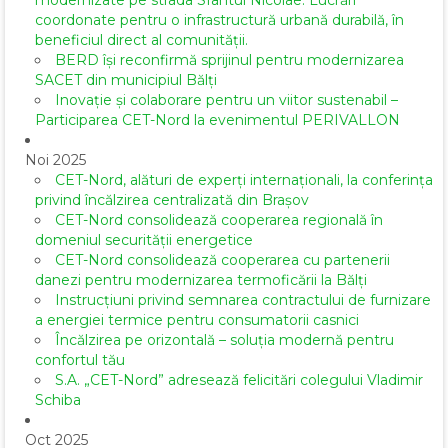
modernizate pe strada Sfântul Nicolae. Lucrări
coordonate pentru o infrastructură urbană durabilă, în
beneficiul direct al comunității.
BERD își reconfirmă sprijinul pentru modernizarea
SACET din municipiul Bălți
Inovație și colaborare pentru un viitor sustenabil –
Participarea CET-Nord la evenimentul PERIVALLON
Noi 2025
CET-Nord, alături de experți internaționali, la conferința
privind încălzirea centralizată din Brașov
CET-Nord consolidează cooperarea regională în
domeniul securității energetice
CET-Nord consolidează cooperarea cu partenerii
danezi pentru modernizarea termoficării la Bălți
Instrucțiuni privind semnarea contractului de furnizare
a energiei termice pentru consumatorii casnici
Încălzirea pe orizontală – soluția modernă pentru
confortul tău
S.A. „CET-Nord” adresează felicitări colegului Vladimir
Schiba
Oct 2025