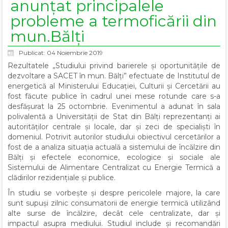
anunțat principalele
probleme a termoficării din
mun.Bălți
Publicat: 04 Noiembrie 2019
Rezultatele „Studiul
ui
privind barierele și oportunitățile de
dezvoltare a SACET în mun. Bălți” efectuate de Institutul de
energetică al Ministerului Educaţiei, Culturii şi Cercetării au
fost făcute publice în cadrul unei mese rotunde care s-a
desfășurat la 25 octombrie. Evenimentul a adunat în sala
polivalentă a Universității de Stat din Bălți reprezentanți ai
autorităților centrale și locale, dar și zeci de specialiști în
domeniul. Potrivit autorilor studiului obiectivul cercetărilor a
fost de a analiza situația actuală a sistemului de încălzire din
Bălți și efectele economice, ecologice și sociale ale
Sistemului de Alimentare Centralizat cu Energie Termică a
clădirilor rezidențiale și publice.
În studiu se vorbește și despre pericolele majore, la care
sunt supuși zilnic consumatorii de energie termică utilizând
alte surse de încălzire, decât cele centralizate, dar și
impactul asupra mediului. Studiul include şi recomandări