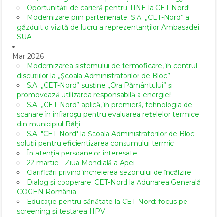
Oportunități de carieră pentru TINE la CET-Nord!
Modernizare prin parteneriate: S.A. „CET-Nord” a
găzduit o vizită de lucru a reprezentanților Ambasadei
SUA
Mar 2026
Modernizarea sistemului de termoficare, în centrul
discuțiilor la „Școala Administratorilor de Bloc”
S.A. „CET-Nord” susține „Ora Pământului” și
promovează utilizarea responsabilă a energiei!
S.A. „CET-Nord” aplică, în premieră, tehnologia de
scanare în infraroșu pentru evaluarea rețelelor termice
din municipiul Bălți
S.A. "CET-Nord" la Școala Administratorilor de Bloc:
soluții pentru eficientizarea consumului termic
În atenția persoanelor interesate
22 martie - Ziua Mondială a Apei
Clarificări privind încheierea sezonului de încălzire
Dialog și cooperare: CET-Nord la Adunarea Generală
COGEN România
Educație pentru sănătate la CET-Nord: focus pe
screening și testarea HPV