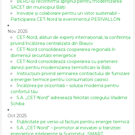
BERD își reconfirmă sprijinul pentru modernizarea
SACET din municipiul Bălți
Inovație și colaborare pentru un viitor sustenabil –
Participarea CET-Nord la evenimentul PERIVALLON
Nov 2025
CET-Nord, alături de experți internaționali, la conferința
privind încălzirea centralizată din Brașov
CET-Nord consolidează cooperarea regională în
domeniul securității energetice
CET-Nord consolidează cooperarea cu partenerii
danezi pentru modernizarea termoficării la Bălți
Instrucțiuni privind semnarea contractului de furnizare
a energiei termice pentru consumatorii casnici
Încălzirea pe orizontală – soluția modernă pentru
confortul tău
S.A. „CET-Nord” adresează felicitări colegului Vladimir
Schiba
Oct 2025
Publicitate pe verso-ul facturii pentru energie termică
S.A. „CET-Nord” – promotor al inovației și tranziției
energetice inteligente la Summitul „SMART