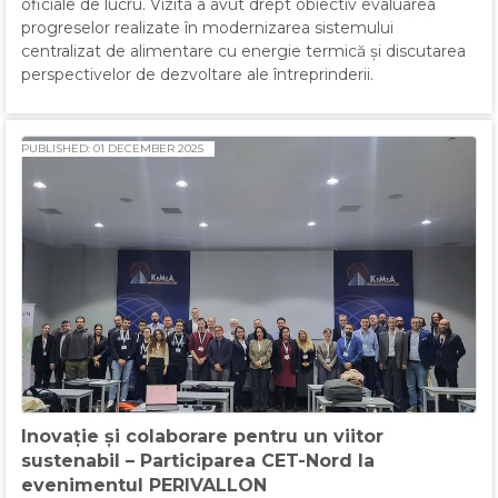
oficiale de lucru. Vizita a avut drept obiectiv evaluarea
progreselor realizate în modernizarea sistemului
centralizat de alimentare cu energie termică și discutarea
perspectivelor de dezvoltare ale întreprinderii.
PUBLISHED: 01 DECEMBER 2025
Inovație și colaborare pentru un viitor
sustenabil – Participarea CET-Nord la
evenimentul PERIVALLON