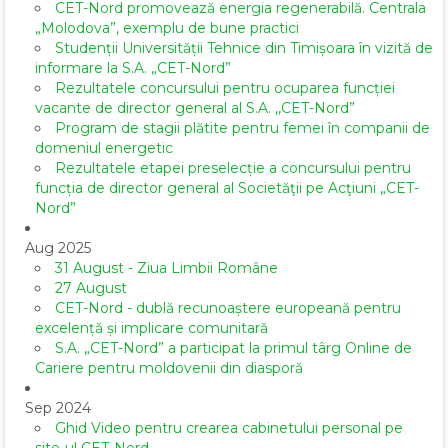
CET-Nord promovează energia regenerabilă. Centrala
„Molodova”, exemplu de bune practici
Studenții Universității Tehnice din Timișoara în vizită de
informare la S.A. „CET-Nord”
Rezultatele concursului pentru ocuparea funcției
vacante de director general al S.A. ,,CET-Nord”
Program de stagii plătite pentru femei în companii de
domeniul energetic
Rezultatele etapei preselecție a concursului pentru
funcția de director general al Societăţii pe Acţiuni „CET-
Nord”
Aug 2025
31 August - Ziua Limbii Române
27 August
CET-Nord - dublă recunoaștere europeană pentru
excelență și implicare comunitară
S.A. „CET-Nord” a participat la primul târg Online de
Cariere pentru moldovenii din diasporă
Sep 2024
Ghid Video pentru crearea cabinetului personal pe
site-ul CET-Nord