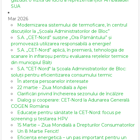
SUA
Mar 2026
Modernizarea sistemului de termoficare, în centrul
discuțiilor la „Școala Administratorilor de Bloc”
S.A. „CET-Nord” susține „Ora Pământului” și
promovează utilizarea responsabilă a energiei!
S.A. „CET-Nord” aplică, în premieră, tehnologia de
scanare în infraroșu pentru evaluarea rețelelor termice
din municipiul Bălți
S.A. "CET-Nord" la Școala Administratorilor de Bloc:
soluții pentru eficientizarea consumului termic
În atenția persoanelor interesate
22 martie - Ziua Mondială a Apei
Clarificări privind încheierea sezonului de încălzire
Dialog și cooperare: CET-Nord la Adunarea Generală
COGEN România
Educație pentru sănătate la CET-Nord: focus pe
screening și testarea HPV
15 Martie – Ziua Mondială a Drepturilor Consumatorilor
Un 8 Martie Fericit!
Eficiența energetică – un pas important pentru un