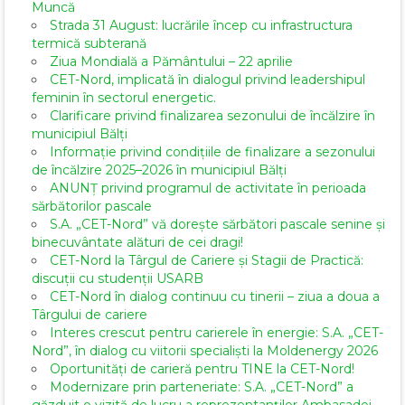
Muncă
Strada 31 August: lucrările încep cu infrastructura
termică subterană
Ziua Mondială a Pământului – 22 aprilie
CET-Nord, implicată în dialogul privind leadershipul
feminin în sectorul energetic.
Clarificare privind finalizarea sezonului de încălzire în
municipiul Bălți
Informație privind condițiile de finalizare a sezonului
de încălzire 2025–2026 în municipiul Bălți
ANUNȚ privind programul de activitate în perioada
sărbătorilor pascale
S.A. „CET-Nord” vă dorește sărbători pascale senine și
binecuvântate alături de cei dragi!
CET-Nord la Târgul de Cariere și Stagii de Practică:
discuții cu studenții USARB
CET-Nord în dialog continuu cu tinerii – ziua a doua a
Târgului de cariere
Interes crescut pentru carierele în energie: S.A. „CET-
Nord”, în dialog cu viitorii specialiști la Moldenergy 2026
Oportunități de carieră pentru TINE la CET-Nord!
Modernizare prin parteneriate: S.A. „CET-Nord” a
găzduit o vizită de lucru a reprezentanților Ambasadei