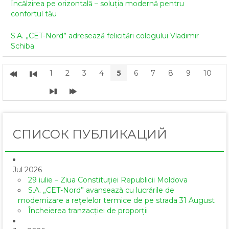
Încălzirea pe orizontală – soluția modernă pentru
confortul tău
S.A. „CET-Nord” adresează felicitări colegului Vladimir
Schiba
1
2
3
4
5
6
7
8
9
10
СПИСОК ПУБЛИКАЦИЙ
Jul 2026
29 iulie – Ziua Constituției Republicii Moldova
S.A. „CET-Nord” avansează cu lucrările de
modernizare a rețelelor termice de pe strada 31 August
Încheierea tranzacției de proporții