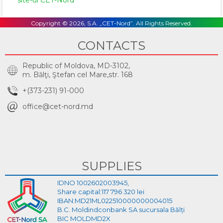
Copyright © 2026, S.A. „CET-Nord”. All Rights Reserved.
CONTACTS
Republic of Moldova, MD-3102,
m. Bălţi, Ştefan cel Mare,str. 168
+(373-231) 91-000
office@cet-nord.md
SUPPLIES
IDNO 1002602003945,
Share capital:117 796 320 lei
IBAN:MD21ML022510000000004015
B.C. Moldindconbank SA sucursala Bălți
BIC MOLDMD2X