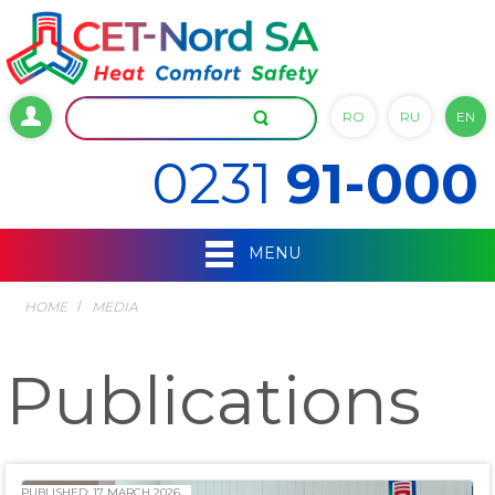
RO
RU
EN
0231
91-000
MENU
HOME
MEDIA
Publications
PUBLISHED: 17 MARCH 2026