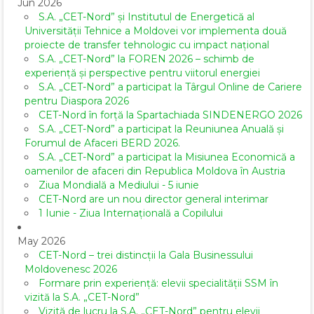
Jun 2026
S.A. „CET-Nord” și Institutul de Energetică al
Universității Tehnice a Moldovei vor implementa două
proiecte de transfer tehnologic cu impact național
S.A. „CET-Nord” la FOREN 2026 – schimb de
experiență și perspective pentru viitorul energiei
S.A. „CET-Nord” a participat la Târgul Online de Cariere
pentru Diaspora 2026
CET-Nord în forță la Spartachiada SINDENERGO 2026
S.A. „CET-Nord” a participat la Reuniunea Anuală și
Forumul de Afaceri BERD 2026.
S.A. „CET-Nord” a participat la Misiunea Economică a
oamenilor de afaceri din Republica Moldova în Austria
Ziua Mondială a Mediului - 5 iunie
CET-Nord are un nou director general interimar
1 Iunie - Ziua Internațională a Copilului
May 2026
CET-Nord – trei distincții la Gala Businessului
Moldovenesc 2026
Formare prin experiență: elevii specialității SSM în
vizită la S.A. „CET-Nord”
Vizită de lucru la S.A. „CET-Nord” pentru elevii