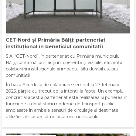
CET-Nord și Primăria Bălți: parteneriat
instituțional în beneficiul comunității
S.A. “CET-Nord”, în parteneriat cu Primăria municipiului
Bălți, confirmă, prin acțiuni coerente și vizibile, eficiența
colaborării instituționale și impactul său durabil asupra
comunității.
În baza Acordului de colaborare semnat la 27 februarie
2025, părțile au trecut de la intenții la fapte. Un exemplu
concret al acestui parteneriat este realizarea și punerea în
funcțiune a două stații moderne de transport public,
amplasate în ambele sensuri de circulație și destinate
utilizării zilnice de către locuitorii municipiului.