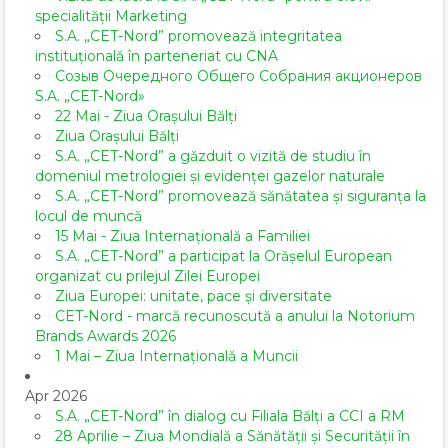
specialității Marketing
S.A. „CET-Nord” promovează integritatea
instituțională în parteneriat cu CNA
Созыв Очередного Общего Собрания акционеров
S.A. „CET-Nord»
22 Mai - Ziua Orașului Bălți
Ziua Orașului Bălți
S.A. „CET-Nord” a găzduit o vizită de studiu în
domeniul metrologiei și evidenței gazelor naturale
S.A. „CET-Nord” promovează sănătatea și siguranța la
locul de muncă
15 Mai - Ziua Internațională a Familiei
S.A. „CET-Nord” a participat la Orășelul European
organizat cu prilejul Zilei Europei
Ziua Europei: unitate, pace și diversitate
CET-Nord - marcă recunoscută a anului la Notorium
Brands Awards 2026
1 Mai – Ziua Internațională a Muncii
Apr 2026
S.A. „CET-Nord” în dialog cu Filiala Bălți a CCI a RM
28 Aprilie – Ziua Mondială a Sănătății și Securității în