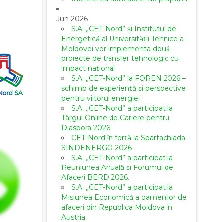
Jun 2026
S.A. „CET-Nord” și Institutul de
Energetică al Universității Tehnice a
Moldovei vor implementa două
proiecte de transfer tehnologic cu
impact național
S.A. „CET-Nord” la FOREN 2026 –
schimb de experiență și perspective
pentru viitorul energiei
S.A. „CET-Nord” a participat la
Târgul Online de Cariere pentru
Diaspora 2026
CET-Nord în forță la Spartachiada
SINDENERGO 2026
S.A. „CET-Nord” a participat la
Reuniunea Anuală și Forumul de
Afaceri BERD 2026.
S.A. „CET-Nord” a participat la
Misiunea Economică a oamenilor de
afaceri din Republica Moldova în
Austria