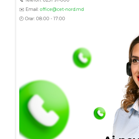
✉️ Email:
office@cet-nord.md
🕗 Orar: 08:00 - 17:00