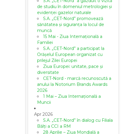
S.A. „CET-Nord” a găzduit o vizită
de studiu în domeniul metrologiei și
evidenței gazelor naturale
S.A. „CET-Nord” promovează
sănătatea și siguranța la locul de
muncă
15 Mai - Ziua Internațională a
Familiei
S.A. „CET-Nord” a participat la
Orășelul European organizat cu
prilejul Zilei Europei
Ziua Europei: unitate, pace și
diversitate
CET-Nord - marcă recunoscută a
anului la Notorium Brands Awards
2026
1 Mai – Ziua Internațională a
Muncii
Apr 2026
S.A. „CET-Nord” în dialog cu Filiala
Bălți a CCI a RM
28 Aprilie – Ziua Mondială a