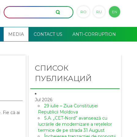
RO
RU
EN
MEDIA
CONTACT US
ANTI-CORRUPTION
СПИСОК
ПУБЛИКАЦИЙ
Jul 2026
29 iulie – Ziua Constituției
Republicii Moldova
 Fie că ai
S.A. „CET-Nord” avansează cu
lucrările de modernizare a rețelelor
termice de pe strada 31 August
Încheierea tranzacției de proporții