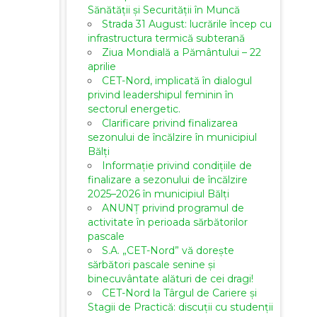
Sănătății și Securității în Muncă
Strada 31 August: lucrările încep cu
infrastructura termică subterană
Ziua Mondială a Pământului – 22
aprilie
CET-Nord, implicată în dialogul
privind leadershipul feminin în
sectorul energetic.
Clarificare privind finalizarea
sezonului de încălzire în municipiul
Bălți
Informație privind condițiile de
finalizare a sezonului de încălzire
2025–2026 în municipiul Bălți
ANUNȚ privind programul de
activitate în perioada sărbătorilor
pascale
S.A. „CET-Nord” vă dorește
sărbători pascale senine și
binecuvântate alături de cei dragi!
CET-Nord la Târgul de Cariere și
Stagii de Practică: discuții cu studenții