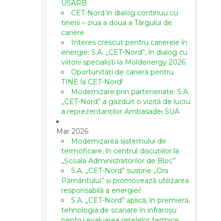
USARB
CET-Nord în dialog continuu cu
tinerii – ziua a doua a Târgului de
cariere
Interes crescut pentru carierele în
energie: S.A. „CET-Nord”, în dialog cu
viitorii specialiști la Moldenergy 2026
Oportunități de carieră pentru
TINE la CET-Nord!
Modernizare prin parteneriate: S.A.
„CET-Nord” a găzduit o vizită de lucru
a reprezentanților Ambasadei SUA
Mar 2026
Modernizarea sistemului de
termoficare, în centrul discuțiilor la
„Școala Administratorilor de Bloc”
S.A. „CET-Nord” susține „Ora
Pământului” și promovează utilizarea
responsabilă a energiei!
S.A. „CET-Nord” aplică, în premieră,
tehnologia de scanare în infraroșu
pentru evaluarea rețelelor termice