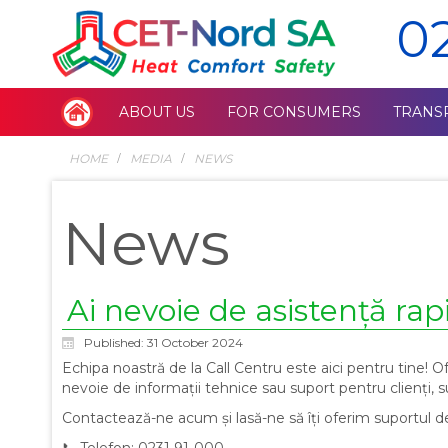
0
ABOUT US
FOR CONSUMERS
TRANS
HOME
MEDIA
NEWS
News
Ai nevoie de asistență rap
Published: 31 October 2024
Echipa noastră de la Call Centru este aici pentru tine! Ofe
nevoie de informații tehnice sau suport pentru clienți, 
Contactează-ne acum și lasă-ne să îți oferim suportul de
📞 Telefon: 0231 91-000