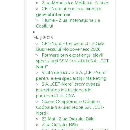
Ziua Mondială a Mediului - 5 iunie
CET-Nord are un nou director
general interimar
1 Iunie - Ziua Internațională a
Copilului
May 2026
CET-Nord – trei distincții la Gala
Businessului Moldovenesc 2026
Formare prin experiență: elevii
specialității SSM în vizită la S.A. „CET-
Nord”
Vizită de lucru la S.A. „CET-Nord”
pentru elevii specialității Marketing
S.A. „CET-Nord” promovează
integritatea instituțională în
parteneriat cu CNA
Созыв Очередного Общего
Собрания акционеров S.A. „CET-
Nord»
22 Mai - Ziua Orașului Bălți
Ziua Orașului Bălți