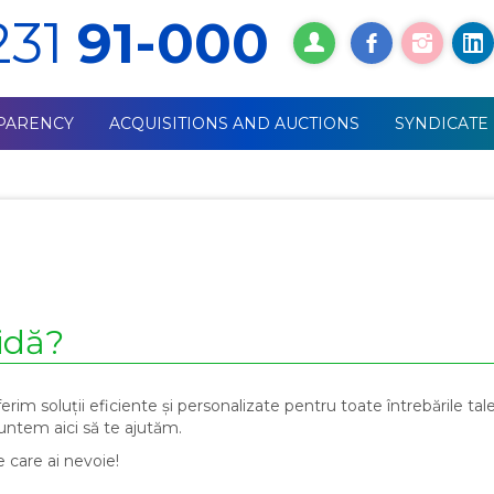
231
91-000
PARENCY
ACQUISITIONS AND AUCTIONS
SYNDICATE
idă?
rim soluții eficiente și personalizate pentru toate întrebările tale.
suntem aici să te ajutăm.
 care ai nevoie!