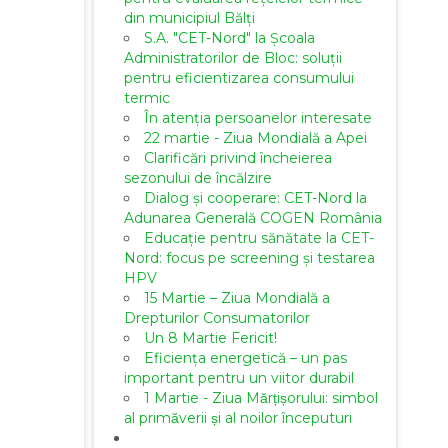
din municipiul Bălți
S.A. "CET-Nord" la Școala
Administratorilor de Bloc: soluții
pentru eficientizarea consumului
termic
În atenția persoanelor interesate
22 martie - Ziua Mondială a Apei
Clarificări privind încheierea
sezonului de încălzire
Dialog și cooperare: CET-Nord la
Adunarea Generală COGEN România
Educație pentru sănătate la CET-
Nord: focus pe screening și testarea
HPV
15 Martie – Ziua Mondială a
Drepturilor Consumatorilor
Un 8 Martie Fericit!
Eficiența energetică – un pas
important pentru un viitor durabil
1 Martie - Ziua Mărțișorului: simbol
al primăverii și al noilor începuturi