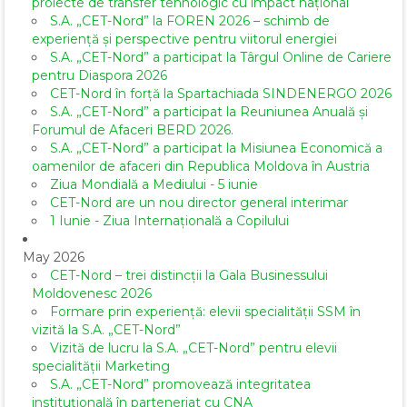
proiecte de transfer tehnologic cu impact național
S.A. „CET-Nord” la FOREN 2026 – schimb de
experiență și perspective pentru viitorul energiei
S.A. „CET-Nord” a participat la Târgul Online de Cariere
pentru Diaspora 2026
CET-Nord în forță la Spartachiada SINDENERGO 2026
S.A. „CET-Nord” a participat la Reuniunea Anuală și
Forumul de Afaceri BERD 2026.
S.A. „CET-Nord” a participat la Misiunea Economică a
oamenilor de afaceri din Republica Moldova în Austria
Ziua Mondială a Mediului - 5 iunie
CET-Nord are un nou director general interimar
1 Iunie - Ziua Internațională a Copilului
May 2026
CET-Nord – trei distincții la Gala Businessului
Moldovenesc 2026
Formare prin experiență: elevii specialității SSM în
vizită la S.A. „CET-Nord”
Vizită de lucru la S.A. „CET-Nord” pentru elevii
specialității Marketing
S.A. „CET-Nord” promovează integritatea
instituțională în parteneriat cu CNA