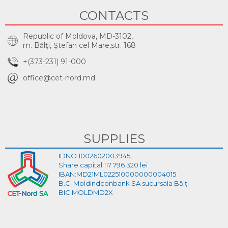
CONTACTS
Republic of Moldova, MD-3102,
m. Bălţi, Ştefan cel Mare,str. 168
+(373-231) 91-000
office@cet-nord.md
SUPPLIES
IDNO 1002602003945,
Share capital:117 796 320 lei
IBAN:MD21ML022510000000004015
B.C. Moldindconbank SA sucursala Bălți
BIC MOLDMD2X