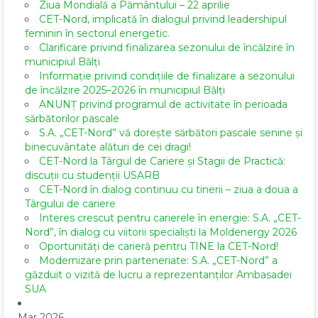
Ziua Mondială a Pământului – 22 aprilie
CET-Nord, implicată în dialogul privind leadershipul
feminin în sectorul energetic.
Clarificare privind finalizarea sezonului de încălzire în
municipiul Bălți
Informație privind condițiile de finalizare a sezonului
de încălzire 2025–2026 în municipiul Bălți
ANUNȚ privind programul de activitate în perioada
sărbătorilor pascale
S.A. „CET-Nord” vă dorește sărbători pascale senine și
binecuvântate alături de cei dragi!
CET-Nord la Târgul de Cariere și Stagii de Practică:
discuții cu studenții USARB
CET-Nord în dialog continuu cu tinerii – ziua a doua a
Târgului de cariere
Interes crescut pentru carierele în energie: S.A. „CET-
Nord”, în dialog cu viitorii specialiști la Moldenergy 2026
Oportunități de carieră pentru TINE la CET-Nord!
Modernizare prin parteneriate: S.A. „CET-Nord” a
găzduit o vizită de lucru a reprezentanților Ambasadei
SUA
Mar 2026