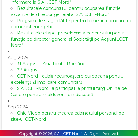
informare la S.A. „CET-Nord”
Rezultatele concursului pentru ocuparea funcției
vacante de director general al S.A. ,,CET-Nord”
Program de stagii plătite pentru femei în companii de
domeniul energetic
Rezultatele etapei preselecție a concursului pentru
funcția de director general al Societăţii pe Acţiuni „CET-
Nord”
Aug 2025
31 August - Ziua Limbii Române
27 August
CET-Nord - dublă recunoaștere europeană pentru
excelență și implicare comunitară
S.A. „CET-Nord” a participat la primul târg Online de
Cariere pentru moldovenii din diasporă
Sep 2024
Ghid Video pentru crearea cabinetului personal pe
site-ul CET-Nord
Copyright © 2026, S.A. „CET-Nord”. All Rights Reserved.