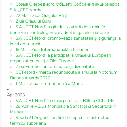
Созыв Очередного Общего Собрания акционеров
S.A. „CET-Nord»
22 Mai - Ziua Orașului Bălți
Ziua Orașului Bălți
S.A. „CET-Nord” a găzduit o vizită de studiu în
domeniul metrologiei și evidenței gazelor naturale
S.A. „CET-Nord” promovează sănătatea și siguranța la
locul de muncă
15 Mai - Ziua Internațională a Familiei
S.A. „CET-Nord” a participat la Orășelul European
organizat cu prilejul Zilei Europei
Ziua Europei: unitate, pace și diversitate
CET-Nord - marcă recunoscută a anului la Notorium
Brands Awards 2026
1 Mai – Ziua Internațională a Muncii
Apr 2026
S.A. „CET-Nord” în dialog cu Filiala Bălți a CCI a RM
28 Aprilie – Ziua Mondială a Sănătății și Securității în
Muncă
Strada 31 August: lucrările încep cu infrastructura
termică subterană