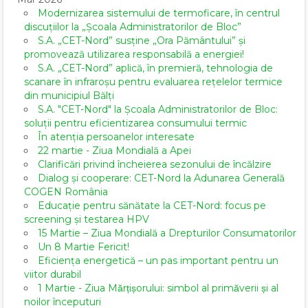
Modernizarea sistemului de termoficare, în centrul
discuțiilor la „Școala Administratorilor de Bloc”
S.A. „CET-Nord” susține „Ora Pământului” și
promovează utilizarea responsabilă a energiei!
S.A. „CET-Nord” aplică, în premieră, tehnologia de
scanare în infraroșu pentru evaluarea rețelelor termice
din municipiul Bălți
S.A. "CET-Nord" la Școala Administratorilor de Bloc:
soluții pentru eficientizarea consumului termic
În atenția persoanelor interesate
22 martie - Ziua Mondială a Apei
Clarificări privind încheierea sezonului de încălzire
Dialog și cooperare: CET-Nord la Adunarea Generală
COGEN România
Educație pentru sănătate la CET-Nord: focus pe
screening și testarea HPV
15 Martie – Ziua Mondială a Drepturilor Consumatorilor
Un 8 Martie Fericit!
Eficiența energetică – un pas important pentru un
viitor durabil
1 Martie - Ziua Mărțișorului: simbol al primăverii și al
noilor începuturi