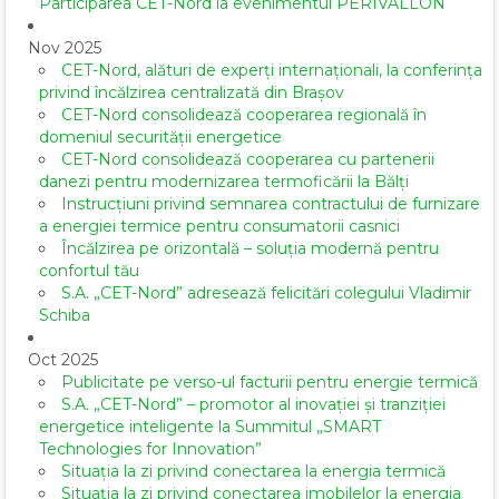
Participarea CET-Nord la evenimentul PERIVALLON
Nov 2025
CET-Nord, alături de experți internaționali, la conferința
privind încălzirea centralizată din Brașov
CET-Nord consolidează cooperarea regională în
domeniul securității energetice
CET-Nord consolidează cooperarea cu partenerii
danezi pentru modernizarea termoficării la Bălți
Instrucțiuni privind semnarea contractului de furnizare
a energiei termice pentru consumatorii casnici
Încălzirea pe orizontală – soluția modernă pentru
confortul tău
S.A. „CET-Nord” adresează felicitări colegului Vladimir
Schiba
Oct 2025
Publicitate pe verso-ul facturii pentru energie termică
S.A. „CET-Nord” – promotor al inovației și tranziției
energetice inteligente la Summitul „SMART
Technologies for Innovation”
Situația la zi privind conectarea la energia termică
Situația la zi privind conectarea imobilelor la energia