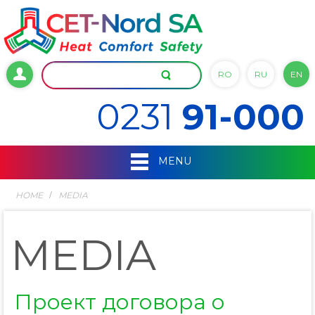
RO
RU
EN
0231
91-000
MENU
HOME
MEDIA
MEDIA
Проект договора о