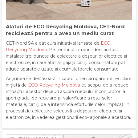
Alături de ECO Recycling Moldova, CET-Nord
reciclează pentru a avea un mediu curat
CET-Nord SA a dat curs inițiativei lansate de
ECO
Recycling Moldova
. Pe teritoriul întreprinderii au fost
instalate trei puncte de colectare a deșeurilor electrice și
electronice, în care atât angajații cât și consumatorii pot
aduce aparatele uzate și acumulatoarele consumate.
Acțiunea se desfășoară în cadrul unei campanii de reciclare
inițiată de
ECO Recycling Moldova
cu scopul de a reduce
impactul acestor deșeuri asupra mediului înconjurător, a
spori gradul de reciclare şi valorificare a resurselor
materiale, cât și de a intensifica eforturile celor implicaţi în
procesul de colectare selectivă a deşeurilor electrice şi
electronice, în vederea gestionării eco-raţionale a acestora.
ОПУБЛИКОВАНО: 11 ИЮНЯ 2021