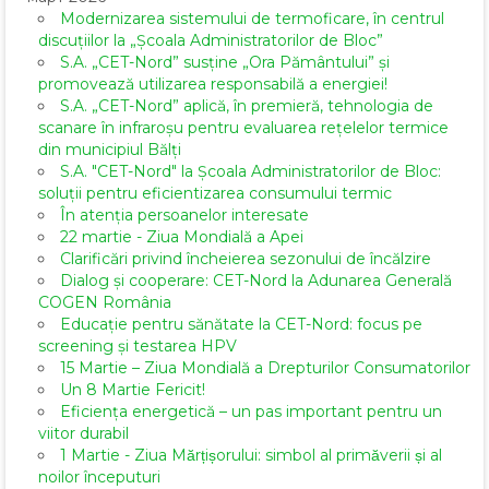
Modernizarea sistemului de termoficare, în centrul
discuțiilor la „Școala Administratorilor de Bloc”
S.A. „CET-Nord” susține „Ora Pământului” și
promovează utilizarea responsabilă a energiei!
S.A. „CET-Nord” aplică, în premieră, tehnologia de
scanare în infraroșu pentru evaluarea rețelelor termice
din municipiul Bălți
S.A. "CET-Nord" la Școala Administratorilor de Bloc:
soluții pentru eficientizarea consumului termic
În atenția persoanelor interesate
22 martie - Ziua Mondială a Apei
Clarificări privind încheierea sezonului de încălzire
Dialog și cooperare: CET-Nord la Adunarea Generală
COGEN România
Educație pentru sănătate la CET-Nord: focus pe
screening și testarea HPV
15 Martie – Ziua Mondială a Drepturilor Consumatorilor
Un 8 Martie Fericit!
Eficiența energetică – un pas important pentru un
viitor durabil
1 Martie - Ziua Mărțișorului: simbol al primăverii și al
noilor începuturi