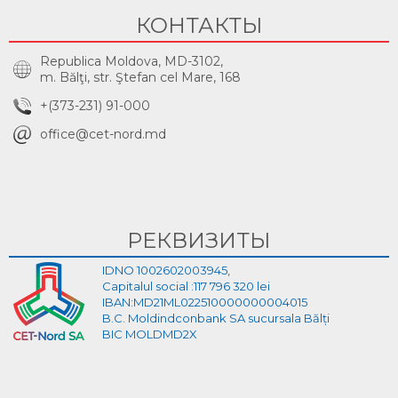
КОНТАКТЫ
Republica Moldova, MD-3102,
m. Bălţi, str. Ştefan cel Mare, 168
+(373-231) 91-000
office@cet-nord.md
РЕКВИЗИТЫ
IDNO 1002602003945,
Capitalul social :117 796 320 lei
IBAN:MD21ML022510000000004015
B.C. Moldindconbank SA sucursala Bălți
BIC MOLDMD2X