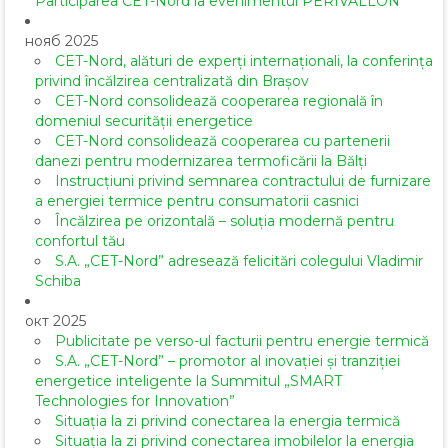
Participarea CET-Nord la evenimentul PERIVALLON
нояб 2025
CET-Nord, alături de experți internaționali, la conferința
privind încălzirea centralizată din Brașov
CET-Nord consolidează cooperarea regională în
domeniul securității energetice
CET-Nord consolidează cooperarea cu partenerii
danezi pentru modernizarea termoficării la Bălți
Instrucțiuni privind semnarea contractului de furnizare
a energiei termice pentru consumatorii casnici
Încălzirea pe orizontală – soluția modernă pentru
confortul tău
S.A. „CET-Nord” adresează felicitări colegului Vladimir
Schiba
окт 2025
Publicitate pe verso-ul facturii pentru energie termică
S.A. „CET-Nord” – promotor al inovației și tranziției
energetice inteligente la Summitul „SMART
Technologies for Innovation”
Situația la zi privind conectarea la energia termică
Situația la zi privind conectarea imobilelor la energia