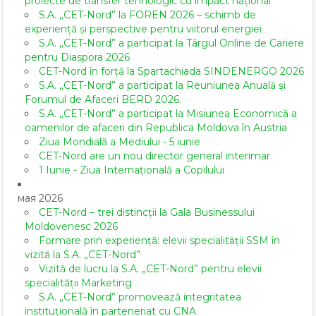
proiecte de transfer tehnologic cu impact național
S.A. „CET-Nord” la FOREN 2026 – schimb de
experiență și perspective pentru viitorul energiei
S.A. „CET-Nord” a participat la Târgul Online de Cariere
pentru Diaspora 2026
CET-Nord în forță la Spartachiada SINDENERGO 2026
S.A. „CET-Nord” a participat la Reuniunea Anuală și
Forumul de Afaceri BERD 2026.
S.A. „CET-Nord” a participat la Misiunea Economică a
oamenilor de afaceri din Republica Moldova în Austria
Ziua Mondială a Mediului - 5 iunie
CET-Nord are un nou director general interimar
1 Iunie - Ziua Internațională a Copilului
мая 2026
CET-Nord – trei distincții la Gala Businessului
Moldovenesc 2026
Formare prin experiență: elevii specialității SSM în
vizită la S.A. „CET-Nord”
Vizită de lucru la S.A. „CET-Nord” pentru elevii
specialității Marketing
S.A. „CET-Nord” promovează integritatea
instituțională în parteneriat cu CNA