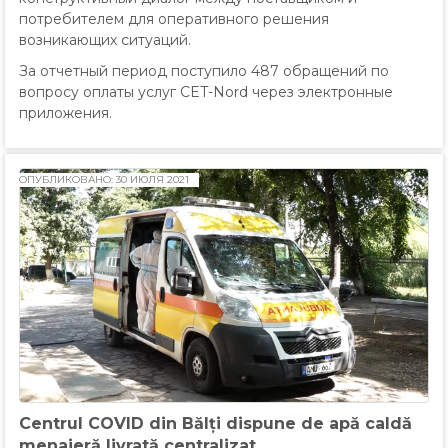
потребителем для оперативного решения
возникающих ситуаций.
За отчетный период поступило
487 обращений по
вопросу оплаты услуг CET-Nord через электронные
приложения.
ОПУБЛИКОВАНО: 30 ИЮЛЯ 2021
Centrul COVID din Bălți dispune de apă caldă
menajeră livrată centralizat