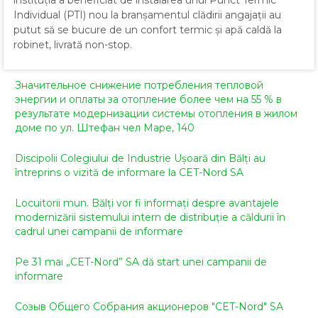
instituția a beneficiat de instalarea unui Punct Termic
Individual (PTI) nou la branșamentul clădirii angajații au
putut să se bucure de un confort termic și apă caldă la
robinet, livrată non-stop.
Значительное снижение потребления тепловой
энергии и оплаты за отопление более чем на 55 % в
результате модернизации системы отопления в жилом
доме по ул. Штефан чел Маре, 140
Discipolii Colegiului de Industrie Ușoară din Bălți au
întreprins o vizită de informare la CET-Nord SA
Locuitorii mun. Bălți vor fi informați despre avantajele
modernizării sistemului intern de distribuție a căldurii în
cadrul unei campanii de informare
Pe 31 mai „CET-Nord” SA dă start unei campanii de
informare
Созыв Общего Собрания акционеров "CET-Nord" SA