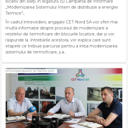
locativ din Bălți, în legătură cu Campania de Informare
„Modernizarea Sistemului Intern de distribuție a energiei
Termice”
.
În cadrul întrevederii, angajații CET-Nord SA vor oferi mai
multă informație despre procesul de modernizare a
rețelelor de termoficare din blocurile locative, dar și vor
răspunde la întrebările acestora, vor explica care sunt
etapele ce trebuie parcurse pentru a iniția modernizarea
sistemului de termoficare, ș.a..
ОПУБЛИКОВАНО: 02 ИЮЛЯ 2021