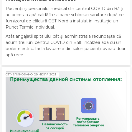
Pacienții și personalul medical din centrul COVID din Bălți
au acces la apă caldă în saloane și blocuri sanitare după ce
furnizorul de căldură CET-Nord a instalat în instituție un
Punct Termic Individual.
Atât angajații spitalului cât și administrația recunoaște că
acum trei luni centrul COVID din Bălți încălzea apa cu un
boiler electric. Iar la lavuarele din salon pacienții aveau doar
apă rece.
ОПУБЛИКОВАНО: 29 ИЮЛЯ 2021