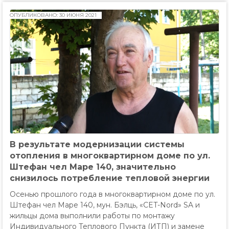
ОПУБЛИКОВАНО: 30 ИЮНЯ 2021
В результате модернизации системы
отопления в многоквартирном доме по ул.
Штефан чел Маре 140, значительно
снизилось потребление тепловой энергии
Осенью прошлого года в многоквартирном доме по ул.
Штефан чел Маре 140, мун. Бэлць, «CET-Nord» SA и
жильцы дома выполнили работы по монтажу
Индивидуального Теплового Пункта (ИТП) и замене