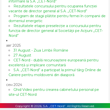
informare la S.A. „CET-Nord”
Rezultatele concursului pentru ocuparea funcției
vacante de director general al S.A. ,,CET-Nord”
Program de stagii plătite pentru femei în companii de
domeniul energetic
Rezultatele etapei preselecție a concursului pentru
funcția de director general al Societăţii pe Acţiuni „CET-
Nord”
авг 2025
31 August - Ziua Limbii Române
27 August
CET-Nord - dublă recunoaștere europeană pentru
excelență și implicare comunitară
S.A. „CET-Nord” a participat la primul târg Online de
Cariere pentru moldovenii din diasporă
сен 2024
Ghid Video pentru crearea cabinetului personal pe
site-ul CET-Nord
Copyright © 2026, S.A. „CET-Nord”. All Rights Reserved.