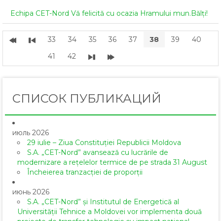
Echipa CET-Nord Vă felicită cu ocazia Hramului mun.Bălți!
33
34
35
36
37
38
39
40
41
42
СПИСОК ПУБЛИКАЦИЙ
июль 2026
29 iulie – Ziua Constituției Republicii Moldova
S.A. „CET-Nord” avansează cu lucrările de
modernizare a rețelelor termice de pe strada 31 August
Încheierea tranzacției de proporții
июнь 2026
S.A. „CET-Nord” și Institutul de Energetică al
Universității Tehnice a Moldovei vor implementa două