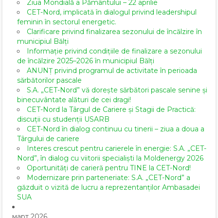
Ziua Mondială a Pământului – 22 aprilie
CET-Nord, implicată în dialogul privind leadershipul
feminin în sectorul energetic.
Clarificare privind finalizarea sezonului de încălzire în
municipiul Bălți
Informație privind condițiile de finalizare a sezonului
de încălzire 2025–2026 în municipiul Bălți
ANUNȚ privind programul de activitate în perioada
sărbătorilor pascale
S.A. „CET-Nord” vă dorește sărbători pascale senine și
binecuvântate alături de cei dragi!
CET-Nord la Târgul de Cariere și Stagii de Practică:
discuții cu studenții USARB
CET-Nord în dialog continuu cu tinerii – ziua a doua a
Târgului de cariere
Interes crescut pentru carierele în energie: S.A. „CET-
Nord”, în dialog cu viitorii specialiști la Moldenergy 2026
Oportunități de carieră pentru TINE la CET-Nord!
Modernizare prin parteneriate: S.A. „CET-Nord” a
găzduit o vizită de lucru a reprezentanților Ambasadei
SUA
март 2026