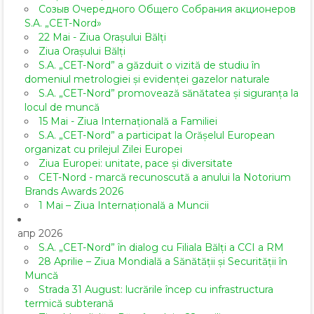
Созыв Очередного Общего Собрания акционеров
S.A. „CET-Nord»
22 Mai - Ziua Orașului Bălți
Ziua Orașului Bălți
S.A. „CET-Nord” a găzduit o vizită de studiu în
domeniul metrologiei și evidenței gazelor naturale
S.A. „CET-Nord” promovează sănătatea și siguranța la
locul de muncă
15 Mai - Ziua Internațională a Familiei
S.A. „CET-Nord” a participat la Orășelul European
organizat cu prilejul Zilei Europei
Ziua Europei: unitate, pace și diversitate
CET-Nord - marcă recunoscută a anului la Notorium
Brands Awards 2026
1 Mai – Ziua Internațională a Muncii
апр 2026
S.A. „CET-Nord” în dialog cu Filiala Bălți a CCI a RM
28 Aprilie – Ziua Mondială a Sănătății și Securității în
Muncă
Strada 31 August: lucrările încep cu infrastructura
termică subterană