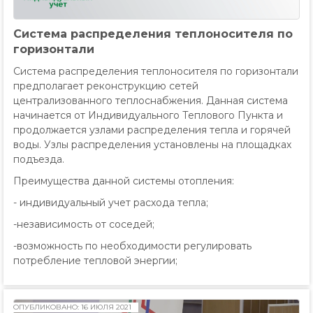
Cистема распределения теплоносителя по
горизонтали
Cистема распределения теплоносителя по горизонтали
предполагает реконструкцию сетей
централизованного теплоснабжения. Данная система
начинается от Индивидуального Теплового Пункта и
продолжается узлами распределения тепла и горячей
воды. Узлы распределения установлены на площадках
подъезда.
Преимущества данной системы отопления:
- индивидуальный учет расхода тепла;
-независимость от соседей;
-возможность по необходимости регулировать
потребление тепловой энергии;
ОПУБЛИКОВАНО: 16 ИЮЛЯ 2021