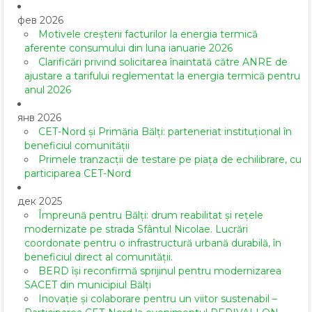
фев 2026
Motivele creșterii facturilor la energia termică
aferente consumului din luna ianuarie 2026
Clarificări privind solicitarea înaintată către ANRE de
ajustare a tarifului reglementat la energia termică pentru
anul 2026
янв 2026
CET-Nord și Primăria Bălți: parteneriat instituțional în
beneficiul comunității
Primele tranzacții de testare pe piața de echilibrare, cu
participarea CET-Nord
дек 2025
Împreună pentru Bălți: drum reabilitat și rețele
modernizate pe strada Sfântul Nicolae. Lucrări
coordonate pentru o infrastructură urbană durabilă, în
beneficiul direct al comunității.
BERD își reconfirmă sprijinul pentru modernizarea
SACET din municipiul Bălți
Inovație și colaborare pentru un viitor sustenabil –