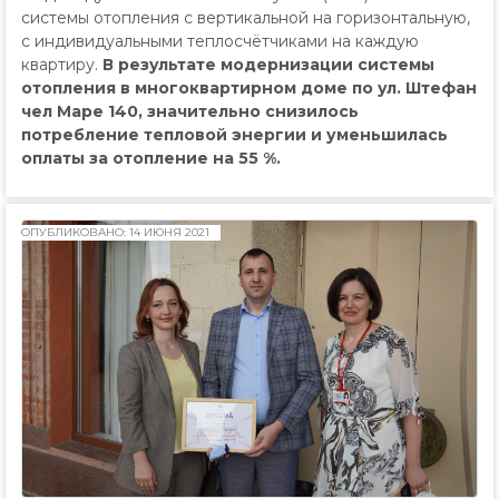
системы отопления с вертикальной на горизонтальную,
с индивидуальными теплосчётчиками на каждую
квартиру.
В результате модернизации системы
отопления в многоквартирном доме по ул. Штефан
чел Маре 140, значительно снизилось
потребление тепловой энергии и уменьшилась
оплаты за отопление на 55 %.
ОПУБЛИКОВАНО: 14 ИЮНЯ 2021