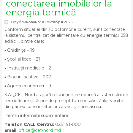
conectarea imobilelor la
energia termică
Опубликовано: 10 октября 2025
Conform situației din 10 octombrie curent, sunt conectate
la sistemul centralizat de alimentare cu energie termică 258
edificii , dintre care:
▪ Grădinițe – 19
▪ Școli și licee – 21
▪ Instituții medicale – 2
▪ Blocuri locative – 207
▪ Agenți economici – 9
S.A. „CET-Nord asigură o funcționare optimă a sistemului de
termoficare și răspunde prompt tuturor solicitărilor venite
din partea consumatorilor casnici și non-casnici.
Pentru informații suplimentare:
Telefon CALL Centru:
0231 91-000
Email:
office@cet-nord.md