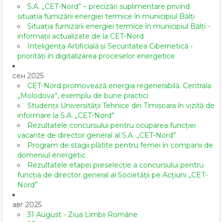
S.A. „CET-Nord” – precizări suplimentare privind
situația furnizării energiei termice în municipiul Bălți
Situația furnizării energiei termice în municipiul Bălți -
informații actualizate de la CET-Nord
Inteligența Artificială și Securitatea Cibernetică -
priorități în digitalizarea proceselor energetice
сен 2025
CET-Nord promovează energia regenerabilă. Centrala
„Molodova”, exemplu de bune practici
Studenții Universității Tehnice din Timișoara în vizită de
informare la S.A. „CET-Nord”
Rezultatele concursului pentru ocuparea funcției
vacante de director general al S.A. ,,CET-Nord”
Program de stagii plătite pentru femei în companii de
domeniul energetic
Rezultatele etapei preselecție a concursului pentru
funcția de director general al Societăţii pe Acţiuni „CET-
Nord”
авг 2025
31 August - Ziua Limbii Române