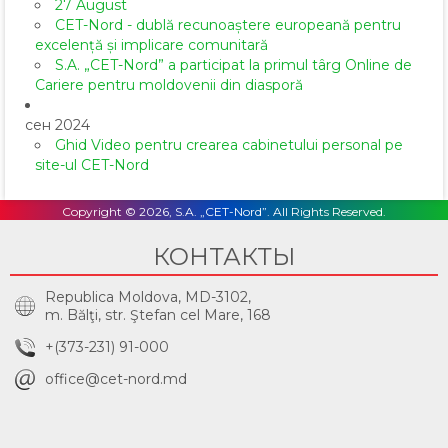
27 August
CET-Nord - dublă recunoaștere europeană pentru
excelență și implicare comunitară
S.A. „CET-Nord” a participat la primul târg Online de
Cariere pentru moldovenii din diasporă
сен 2024
Ghid Video pentru crearea cabinetului personal pe
site-ul CET-Nord
Copyright © 2026, S.A. „CET-Nord”. All Rights Reserved.
КОНТАКТЫ
Republica Moldova, MD-3102,
m. Bălţi, str. Ştefan cel Mare, 168
+(373-231) 91-000
office@cet-nord.md