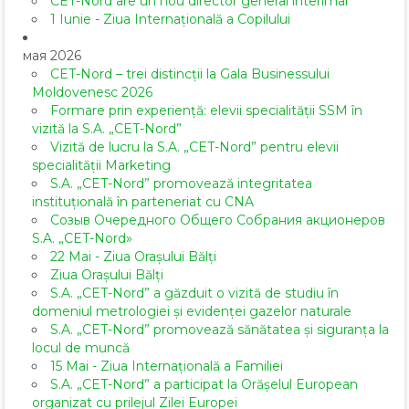
CET-Nord are un nou director general interimar
1 Iunie - Ziua Internațională a Copilului
мая 2026
CET-Nord – trei distincții la Gala Businessului
Moldovenesc 2026
Formare prin experiență: elevii specialității SSM în
vizită la S.A. „CET-Nord”
Vizită de lucru la S.A. „CET-Nord” pentru elevii
specialității Marketing
S.A. „CET-Nord” promovează integritatea
instituțională în parteneriat cu CNA
Созыв Очередного Общего Собрания акционеров
S.A. „CET-Nord»
22 Mai - Ziua Orașului Bălți
Ziua Orașului Bălți
S.A. „CET-Nord” a găzduit o vizită de studiu în
domeniul metrologiei și evidenței gazelor naturale
S.A. „CET-Nord” promovează sănătatea și siguranța la
locul de muncă
15 Mai - Ziua Internațională a Familiei
S.A. „CET-Nord” a participat la Orășelul European
organizat cu prilejul Zilei Europei