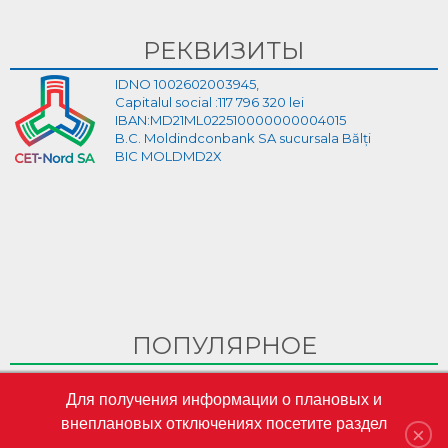
РЕКВИЗИТЫ
IDNO 1002602003945,
Capitalul social :117 796 320 lei
IBAN:MD21ML022510000000004015
B.C. Moldindconbank SA sucursala Bălți
BIC MOLDMD2X
ПОПУЛЯРНОЕ
Ghid Video pentru crearea cabinetului personal pe site-ul
Для получения информации о плановых и
CET-Nord
внеплановых отключениях посетите раздел
CET-Nord are un nou director general interimar
×
S.A. „CET-Nord” a participat la Misiunea Economică a