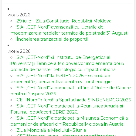
июль 2026
29 iulie – Ziua Constituției Republicii Moldova
S.A. „CET-Nord” avansează cu lucrările de
modernizare a rețelelor termice de pe strada 31 August
Încheierea tranzacției de proporții
июнь 2026
S.A. „CET-Nord” și Institutul de Energetică al
Universității Tehnice a Moldovei vor implementa două
proiecte de transfer tehnologic cu impact național
S.A. „CET-Nord” la FOREN 2026 – schimb de
experiență și perspective pentru viitorul energiei
S.A. „CET-Nord” a participat la Târgul Online de Cariere
pentru Diaspora 2026
CET-Nord în forță la Spartachiada SINDENERGO 2026
S.A. „CET-Nord” a participat la Reuniunea Anuală și
Forumul de Afaceri BERD 2026.
S.A. „CET-Nord” a participat la Misiunea Economică a
oamenilor de afaceri din Republica Moldova în Austria
Ziua Mondială a Mediului - 5 iunie