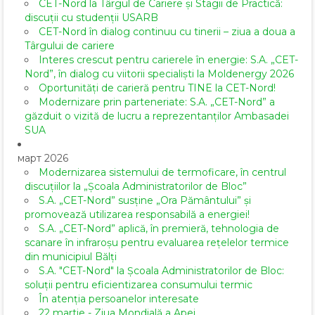
CET-Nord la Târgul de Cariere și Stagii de Practică:
discuții cu studenții USARB
CET-Nord în dialog continuu cu tinerii – ziua a doua a
Târgului de cariere
Interes crescut pentru carierele în energie: S.A. „CET-
Nord”, în dialog cu viitorii specialiști la Moldenergy 2026
Oportunități de carieră pentru TINE la CET-Nord!
Modernizare prin parteneriate: S.A. „CET-Nord” a
găzduit o vizită de lucru a reprezentanților Ambasadei
SUA
март 2026
Modernizarea sistemului de termoficare, în centrul
discuțiilor la „Școala Administratorilor de Bloc”
S.A. „CET-Nord” susține „Ora Pământului” și
promovează utilizarea responsabilă a energiei!
S.A. „CET-Nord” aplică, în premieră, tehnologia de
scanare în infraroșu pentru evaluarea rețelelor termice
din municipiul Bălți
S.A. "CET-Nord" la Școala Administratorilor de Bloc:
soluții pentru eficientizarea consumului termic
În atenția persoanelor interesate
22 martie - Ziua Mondială a Apei