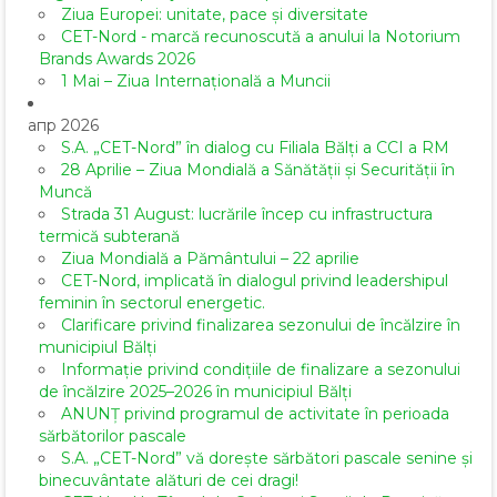
Ziua Europei: unitate, pace și diversitate
CET-Nord - marcă recunoscută a anului la Notorium
Brands Awards 2026
1 Mai – Ziua Internațională a Muncii
апр 2026
S.A. „CET-Nord” în dialog cu Filiala Bălți a CCI a RM
28 Aprilie – Ziua Mondială a Sănătății și Securității în
Muncă
Strada 31 August: lucrările încep cu infrastructura
termică subterană
Ziua Mondială a Pământului – 22 aprilie
CET-Nord, implicată în dialogul privind leadershipul
feminin în sectorul energetic.
Clarificare privind finalizarea sezonului de încălzire în
municipiul Bălți
Informație privind condițiile de finalizare a sezonului
de încălzire 2025–2026 în municipiul Bălți
ANUNȚ privind programul de activitate în perioada
sărbătorilor pascale
S.A. „CET-Nord” vă dorește sărbători pascale senine și
binecuvântate alături de cei dragi!