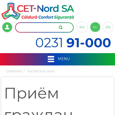
RO
RU
EN
0231
91-000
MENU
ГЛАВНАЯ
НАПИСАТЬ НАМ
Приём
граждан