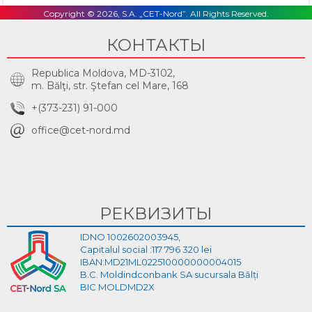
Copyright © 2026, S.A. „CET-Nord”. All Rights Reserved.
КОНТАКТЫ
Republica Moldova, MD-3102,
m. Bălţi, str. Ştefan cel Mare, 168
+(373-231) 91-000
office@cet-nord.md
РЕКВИЗИТЫ
IDNO 1002602003945,
Capitalul social :117 796 320 lei
IBAN:MD21ML022510000000004015
B.C. Moldindconbank SA sucursala Bălți
BIC MOLDMD2X