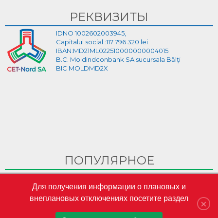
РЕКВИЗИТЫ
IDNO 1002602003945,
Capitalul social :117 796 320 lei
IBAN:MD21ML022510000000004015
B.C. Moldindconbank SA sucursala Bălți
BIC MOLDMD2X
ПОПУЛЯРНОЕ
Ghid Video pentru crearea cabinetului personal pe site-ul
Для получения информации о плановых и
CET-Nord
внеплановых отключениях посетите раздел
CET-Nord are un nou director general interimar
×
S.A. „CET-Nord” a participat la Misiunea Economică a