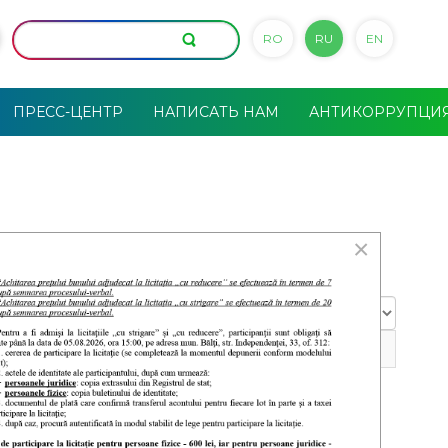
RO
RU
EN
ПРЕСС-ЦЕНТР
НАПИСАТЬ НАМ
АНТИКОРРУПЦИ
×
Кол-
во
строк:
29 мая 2026