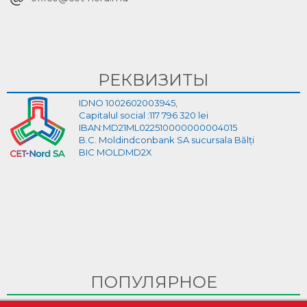
РЕКВИЗИТЫ
IDNO 1002602003945,
Capitalul social :117 796 320 lei
IBAN:MD21ML022510000000004015
B.C. Moldindconbank SA sucursala Bălți
BIC MOLDMD2X
ПОПУЛЯРНОЕ
Ghid Video pentru crearea cabinetului personal pe site-ul