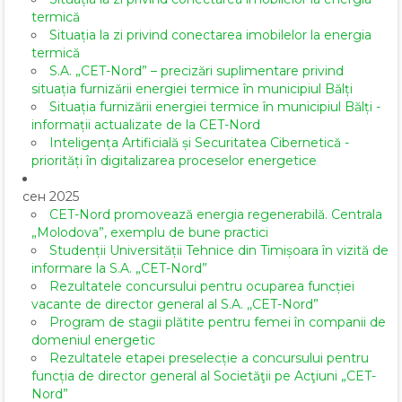
termică
Situația la zi privind conectarea imobilelor la energia
termică
S.A. „CET-Nord” – precizări suplimentare privind
situația furnizării energiei termice în municipiul Bălți
Situația furnizării energiei termice în municipiul Bălți -
informații actualizate de la CET-Nord
Inteligența Artificială și Securitatea Cibernetică -
priorități în digitalizarea proceselor energetice
сен 2025
CET-Nord promovează energia regenerabilă. Centrala
„Molodova”, exemplu de bune practici
Studenții Universității Tehnice din Timișoara în vizită de
informare la S.A. „CET-Nord”
Rezultatele concursului pentru ocuparea funcției
vacante de director general al S.A. ,,CET-Nord”
Program de stagii plătite pentru femei în companii de
domeniul energetic
Rezultatele etapei preselecție a concursului pentru
funcția de director general al Societăţii pe Acţiuni „CET-
Nord”