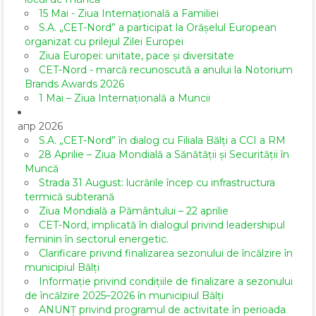
15 Mai - Ziua Internațională a Familiei
S.A. „CET-Nord” a participat la Orășelul European
organizat cu prilejul Zilei Europei
Ziua Europei: unitate, pace și diversitate
CET-Nord - marcă recunoscută a anului la Notorium
Brands Awards 2026
1 Mai – Ziua Internațională a Muncii
апр 2026
S.A. „CET-Nord” în dialog cu Filiala Bălți a CCI a RM
28 Aprilie – Ziua Mondială a Sănătății și Securității în
Muncă
Strada 31 August: lucrările încep cu infrastructura
termică subterană
Ziua Mondială a Pământului – 22 aprilie
CET-Nord, implicată în dialogul privind leadershipul
feminin în sectorul energetic.
Clarificare privind finalizarea sezonului de încălzire în
municipiul Bălți
Informație privind condițiile de finalizare a sezonului
de încălzire 2025–2026 în municipiul Bălți
ANUNȚ privind programul de activitate în perioada