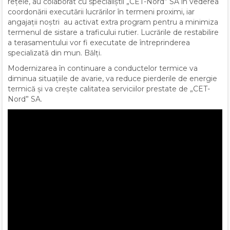
rețele, au colaborat cu specialiștii „CET-Nord” SA în vederea
coordonării executării lucrărilor în termeni proximi, iar
angajații noștri au activat extra program pentru a minimiza
termenul de sistare a traficului rutier. Lucrările de restabilire
a terasamentului vor fi executate de întreprinderea
specializată din mun. Bălți.
Modernizarea în continuare a conductelor termice va
diminua situațiile de avarie, va reduce pierderile de energie
termică și va crește calitatea serviciilor prestate de „CET-
Nord” SA.