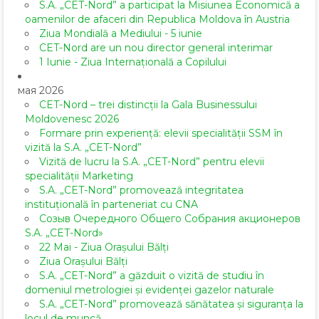
S.A. „CET-Nord” a participat la Misiunea Economică a
oamenilor de afaceri din Republica Moldova în Austria
Ziua Mondială a Mediului - 5 iunie
CET-Nord are un nou director general interimar
1 Iunie - Ziua Internațională a Copilului
мая 2026
CET-Nord – trei distincții la Gala Businessului
Moldovenesc 2026
Formare prin experiență: elevii specialității SSM în
vizită la S.A. „CET-Nord”
Vizită de lucru la S.A. „CET-Nord” pentru elevii
specialității Marketing
S.A. „CET-Nord” promovează integritatea
instituțională în parteneriat cu CNA
Созыв Очередного Общего Собрания акционеров
S.A. „CET-Nord»
22 Mai - Ziua Orașului Bălți
Ziua Orașului Bălți
S.A. „CET-Nord” a găzduit o vizită de studiu în
domeniul metrologiei și evidenței gazelor naturale
S.A. „CET-Nord” promovează sănătatea și siguranța la
locul de muncă