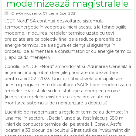
modernizează magistralele
Опубликовано: 07 сентября 2021
„CET-Nord” SA continuă dezvoltarea sistemului
termoenergetic în vederea alinierii acestuia la tehnologiile
moderne. Înlocuirea rețelelor termice uzate cu țevi
preizolate are ca obiectiv final de a reduce pierderile de
energie termică, de a asigura eficiența și siguranța în
procesul de alimentare a consumatorilor cu energie termică
și apă caldă menajeră.
Consiliul SA „CET-Nord” a coordonat și Adunarea Generală a
acționarilor a aprobat direcțiile prioritare de dezvoltare
pentru anii 2021-2023. Unul din obiectivele principale ale
acestui program este dezvoltarea SACET prin modernizarea
rețelelor magistrale și de distribuție a energiei termice
(înlocuirea rețelelor existente cu țevi preizolate cu
montarea sistemului de monitorizare a debitului).
Lucrările de modernizare a rețelelor termice au demarat în
luna mai în sectorul „Dacia”, unde au fost înlocuiți 580 m
liniari de conducte termice de pe strada I. Conev. Astfel,
locatarii a 33 blocuri de locuit și 6 instituții de învățământ din