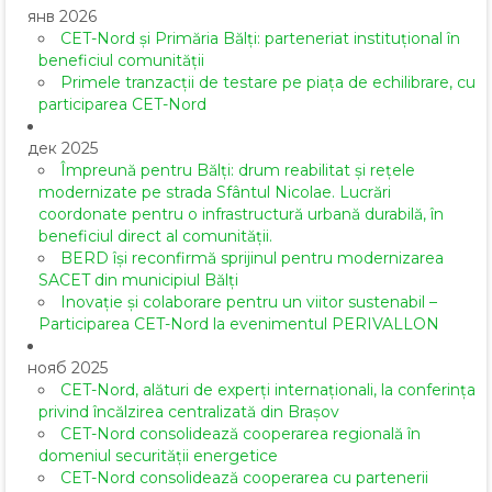
янв 2026
CET-Nord și Primăria Bălți: parteneriat instituțional în
beneficiul comunității
Primele tranzacții de testare pe piața de echilibrare, cu
participarea CET-Nord
дек 2025
Împreună pentru Bălți: drum reabilitat și rețele
modernizate pe strada Sfântul Nicolae. Lucrări
coordonate pentru o infrastructură urbană durabilă, în
beneficiul direct al comunității.
BERD își reconfirmă sprijinul pentru modernizarea
SACET din municipiul Bălți
Inovație și colaborare pentru un viitor sustenabil –
Participarea CET-Nord la evenimentul PERIVALLON
нояб 2025
CET-Nord, alături de experți internaționali, la conferința
privind încălzirea centralizată din Brașov
CET-Nord consolidează cooperarea regională în
domeniul securității energetice
CET-Nord consolidează cooperarea cu partenerii