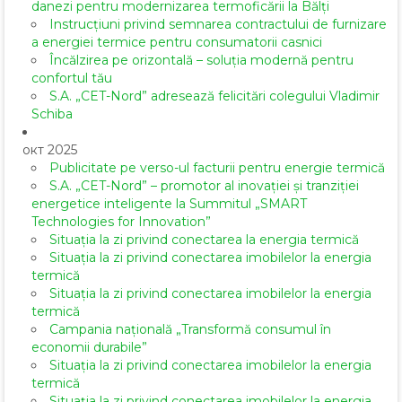
danezi pentru modernizarea termoficării la Bălți
Instrucțiuni privind semnarea contractului de furnizare
a energiei termice pentru consumatorii casnici
Încălzirea pe orizontală – soluția modernă pentru
confortul tău
S.A. „CET-Nord” adresează felicitări colegului Vladimir
Schiba
окт 2025
Publicitate pe verso-ul facturii pentru energie termică
S.A. „CET-Nord” – promotor al inovației și tranziției
energetice inteligente la Summitul „SMART
Technologies for Innovation”
Situația la zi privind conectarea la energia termică
Situația la zi privind conectarea imobilelor la energia
termică
Situația la zi privind conectarea imobilelor la energia
termică
Campania națională „Transformă consumul în
economii durabile”
Situația la zi privind conectarea imobilelor la energia
termică
Situația la zi privind conectarea imobilelor la energia