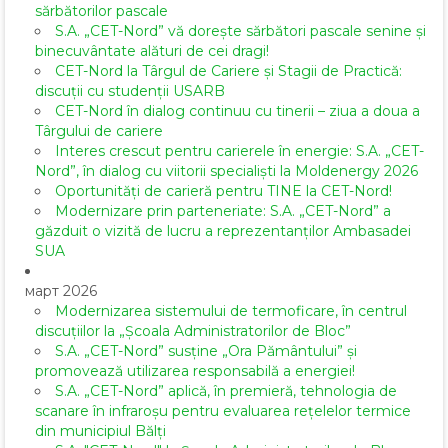
sărbătorilor pascale
S.A. „CET-Nord” vă dorește sărbători pascale senine și
binecuvântate alături de cei dragi!
CET-Nord la Târgul de Cariere și Stagii de Practică:
discuții cu studenții USARB
CET-Nord în dialog continuu cu tinerii – ziua a doua a
Târgului de cariere
Interes crescut pentru carierele în energie: S.A. „CET-
Nord”, în dialog cu viitorii specialiști la Moldenergy 2026
Oportunități de carieră pentru TINE la CET-Nord!
Modernizare prin parteneriate: S.A. „CET-Nord” a
găzduit o vizită de lucru a reprezentanților Ambasadei
SUA
март 2026
Modernizarea sistemului de termoficare, în centrul
discuțiilor la „Școala Administratorilor de Bloc”
S.A. „CET-Nord” susține „Ora Pământului” și
promovează utilizarea responsabilă a energiei!
S.A. „CET-Nord” aplică, în premieră, tehnologia de
scanare în infraroșu pentru evaluarea rețelelor termice
din municipiul Bălți