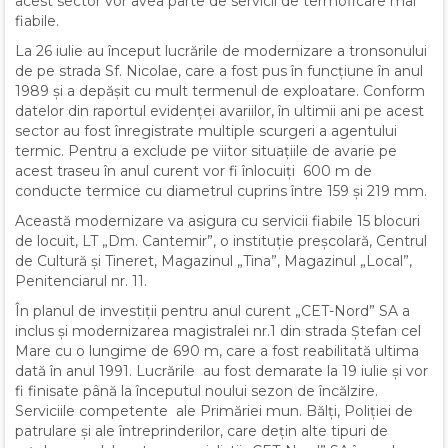
acest sector vor avea parte de servicii de termoficare mai
fiabile.
La 26 iulie au început lucrările de modernizare a tronsonului
de pe strada Sf. Nicolae, care a fost pus în funcțiune în anul
1989 și a depășit cu mult termenul de exploatare. Conform
datelor din raportul evidenței avariilor, în ultimii ani pe acest
sector au fost înregistrate multiple scurgeri a agentului
termic. Pentru a exclude pe viitor situațiile de avarie pe
acest traseu în anul curent vor fi înlocuiți 600 m de
conducte termice cu diametrul cuprins între 159 și 219 mm.
Această modernizare va asigura cu servicii fiabile 15 blocuri
de locuit, LT „Dm. Cantemir”, o instituție preșcolară, Centrul
de Cultură și Tineret, Magazinul „Tina”, Magazinul „Local”,
Penitenciarul nr. 11.
În planul de investiții pentru anul curent „CET-Nord” SA a
inclus și modernizarea magistralei nr.1 din strada Ștefan cel
Mare cu o lungime de 690 m, care a fost reabilitată ultima
dată în anul 1991. Lucrările au fost demarate la 19 iulie și vor
fi finisate până la începutul noului sezon de încălzire.
Serviciile competente ale Primăriei mun. Bălți, Poliției de
patrulare și ale întreprinderilor, care dețin alte tipuri de