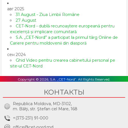
авг 2025
31 August - Ziua Limbii Române
27 August
CET-Nord - dublă recunoaștere europeană pentru
excelență și implicare comunitară
S.A. „CET-Nord” a participat la primul târg Online de
Cariere pentru moldovenii din diasporă
сен 2024
Ghid Video pentru crearea cabinetului personal pe
site-ul CET-Nord
Copyright © 2026, S.A. „CET-Nord”. All Rights Reserved.
КОНТАКТЫ
Republica Moldova, MD-3102,
m. Bălţi, str. Ştefan cel Mare, 168
+(373-231) 91-000
office@cet-nord.md