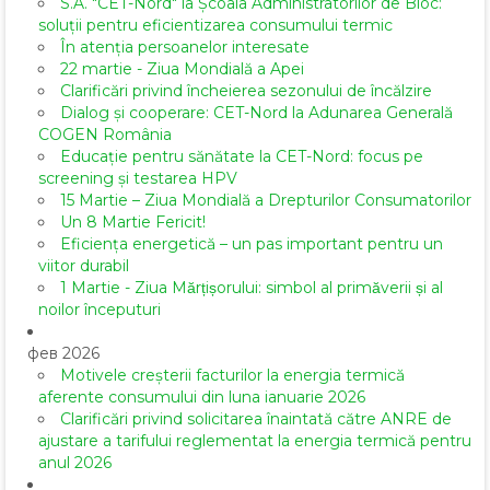
S.A. "CET-Nord" la Școala Administratorilor de Bloc:
soluții pentru eficientizarea consumului termic
În atenția persoanelor interesate
22 martie - Ziua Mondială a Apei
Clarificări privind încheierea sezonului de încălzire
Dialog și cooperare: CET-Nord la Adunarea Generală
COGEN România
Educație pentru sănătate la CET-Nord: focus pe
screening și testarea HPV
15 Martie – Ziua Mondială a Drepturilor Consumatorilor
Un 8 Martie Fericit!
Eficiența energetică – un pas important pentru un
viitor durabil
1 Martie - Ziua Mărțișorului: simbol al primăverii și al
noilor începuturi
фев 2026
Motivele creșterii facturilor la energia termică
aferente consumului din luna ianuarie 2026
Clarificări privind solicitarea înaintată către ANRE de
ajustare a tarifului reglementat la energia termică pentru
anul 2026