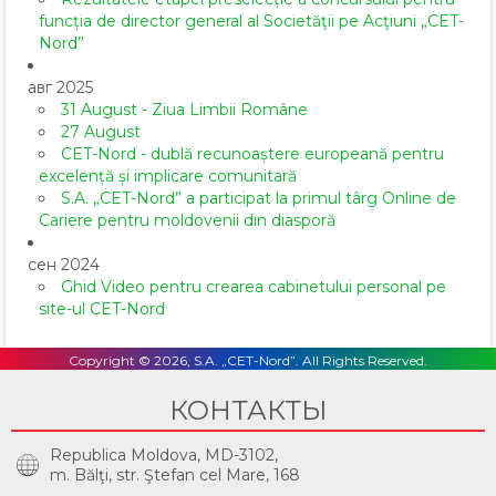
funcția de director general al Societăţii pe Acţiuni „CET-
Nord”
авг 2025
31 August - Ziua Limbii Române
27 August
CET-Nord - dublă recunoaștere europeană pentru
excelență și implicare comunitară
S.A. „CET-Nord” a participat la primul târg Online de
Cariere pentru moldovenii din diasporă
сен 2024
Ghid Video pentru crearea cabinetului personal pe
site-ul CET-Nord
Copyright © 2026, S.A. „CET-Nord”. All Rights Reserved.
КОНТАКТЫ
Republica Moldova, MD-3102,
m. Bălţi, str. Ştefan cel Mare, 168