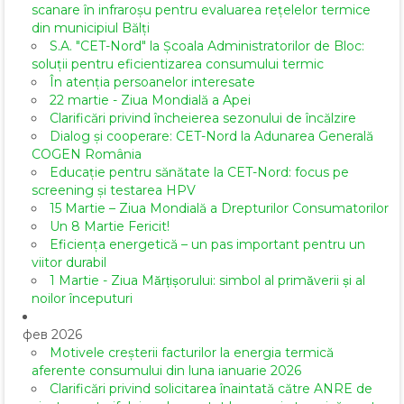
scanare în infraroșu pentru evaluarea rețelelor termice
din municipiul Bălți
S.A. "CET-Nord" la Școala Administratorilor de Bloc:
soluții pentru eficientizarea consumului termic
În atenția persoanelor interesate
22 martie - Ziua Mondială a Apei
Clarificări privind încheierea sezonului de încălzire
Dialog și cooperare: CET-Nord la Adunarea Generală
COGEN România
Educație pentru sănătate la CET-Nord: focus pe
screening și testarea HPV
15 Martie – Ziua Mondială a Drepturilor Consumatorilor
Un 8 Martie Fericit!
Eficiența energetică – un pas important pentru un
viitor durabil
1 Martie - Ziua Mărțișorului: simbol al primăverii și al
noilor începuturi
фев 2026
Motivele creșterii facturilor la energia termică
aferente consumului din luna ianuarie 2026
Clarificări privind solicitarea înaintată către ANRE de