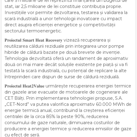
care 5 milioane de lei reprezintă finanțarea din bugetul de
stat, iar 2,5 milioane de lei constituie contribuția proprie.
Investițiile vor permite dezvoltarea, testarea și validarea la
scară industrială a unor tehnologii inovatoare cu impact
direct asupra eficienței energetice și competitivității
sectorului termoenergetic.
𝐏𝐫𝐨𝐢𝐞𝐜𝐭𝐮𝐥 𝐒𝐦𝐚𝐫𝐭 𝐇𝐞𝐚𝐭 𝐑𝐞𝐜𝐨𝐯𝐞𝐫𝐲 vizează recuperarea și
reutilizarea căldurii reziduale prin integrarea unor pompe
hibride de căldură bazate pe două brevete de invenție.
Tehnologia dezvoltată oferă un randament de aproximativ
două ori mai mare decât soluțiile existente pe piață și va fi
testată la scară industrială, cu potențial de replicare la alte
întreprinderi care dispun de surse de căldură reziduală.
𝐏𝐫𝐨𝐢𝐞𝐜𝐭𝐮𝐥 𝐇𝐞𝐚𝐭𝟐𝐕𝐚𝐥𝐮𝐞 urmărește recuperarea energiei termice
din gazele arse evacuate de motoarele de cogenerare ale
CET Bălți. Prin implementarea tehnologiei propuse, S.A.
„CET-Nord” va putea valorifica aproximativ 60.000 MWh de
energie termică anual, contribuind la creșterea eficienței
centralei de la circa 85% la peste 90%, reducerea
consumului de gaze naturale, diminuarea costurilor de
producere a energiei termice și reducerea emisiilor de gaze
cu efect de seră.