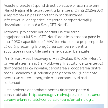
Aceste proiecte răspund direct obiectivelor asumate prin
Planul Național Integrat pentru Energie și Climă 2025–2030
și reprezintă un pas important în modernizarea
infrastructurii energetice, creșterea competitivității și
dezvoltarea durabilă a S.A. „CET-Nord”.
Totodată, proiectele vor contribui la realizarea
angajamentului S.A. „CET-Nord” de a implementa până în
anul 2030 capacități de 2 MW termici bazate pe pompe de
căldură, precum și la pregătirea companiei pentru
activitatea în condițiile pieței energetice liberalizate.
Prin Smart Heat Recovery și Heat2Value, S.A. „CET-Nord”,
Universitatea Tehnică a Moldovei și Institutul de Energetică
demonstrează că inovația, cercetarea și cooperarea dintre
mediul academic și industrie pot genera soluții eficiente
pentru un sistem energetic mai competitiv și mai
sustenabil.
Lista proiectelor aprobate pentru finanțare poate fi
consultată aici:
https://ancd.gov.md/ro/press-releases/anunt-
cu-privire-la-rezultatul-concursului-transfer-tehnologic