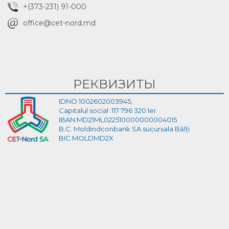
+(373-231) 91-000
office@cet-nord.md
РЕКВИЗИТЫ
IDNO 1002602003945,
Capitalul social :117 796 320 lei
IBAN:MD21ML022510000000004015
B.C. Moldindconbank SA sucursala Bălți
BIC MOLDMD2X