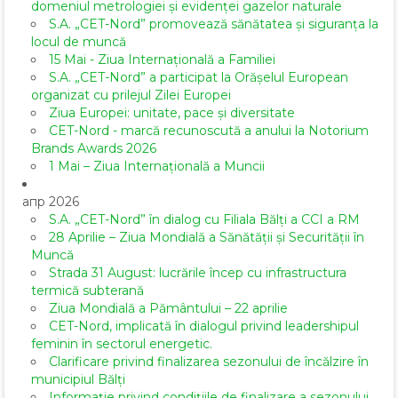
domeniul metrologiei și evidenței gazelor naturale
S.A. „CET-Nord” promovează sănătatea și siguranța la
locul de muncă
15 Mai - Ziua Internațională a Familiei
S.A. „CET-Nord” a participat la Orășelul European
organizat cu prilejul Zilei Europei
Ziua Europei: unitate, pace și diversitate
CET-Nord - marcă recunoscută a anului la Notorium
Brands Awards 2026
1 Mai – Ziua Internațională a Muncii
апр 2026
S.A. „CET-Nord” în dialog cu Filiala Bălți a CCI a RM
28 Aprilie – Ziua Mondială a Sănătății și Securității în
Muncă
Strada 31 August: lucrările încep cu infrastructura
termică subterană
Ziua Mondială a Pământului – 22 aprilie
CET-Nord, implicată în dialogul privind leadershipul
feminin în sectorul energetic.
Clarificare privind finalizarea sezonului de încălzire în
municipiul Bălți
Informație privind condițiile de finalizare a sezonului