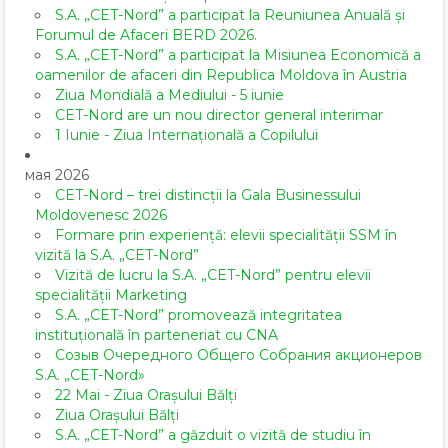
S.A. „CET-Nord” a participat la Reuniunea Anuală și
Forumul de Afaceri BERD 2026.
S.A. „CET-Nord” a participat la Misiunea Economică a
oamenilor de afaceri din Republica Moldova în Austria
Ziua Mondială a Mediului - 5 iunie
CET-Nord are un nou director general interimar
1 Iunie - Ziua Internațională a Copilului
мая 2026
CET-Nord – trei distincții la Gala Businessului
Moldovenesc 2026
Formare prin experiență: elevii specialității SSM în
vizită la S.A. „CET-Nord”
Vizită de lucru la S.A. „CET-Nord” pentru elevii
specialității Marketing
S.A. „CET-Nord” promovează integritatea
instituțională în parteneriat cu CNA
Созыв Очередного Общего Собрания акционеров
S.A. „CET-Nord»
22 Mai - Ziua Orașului Bălți
Ziua Orașului Bălți
S.A. „CET-Nord” a găzduit o vizită de studiu în