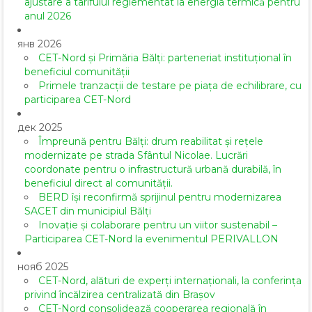
ajustare a tarifului reglementat la energia termică pentru
anul 2026
янв 2026
CET-Nord și Primăria Bălți: parteneriat instituțional în
beneficiul comunității
Primele tranzacții de testare pe piața de echilibrare, cu
participarea CET-Nord
дек 2025
Împreună pentru Bălți: drum reabilitat și rețele
modernizate pe strada Sfântul Nicolae. Lucrări
coordonate pentru o infrastructură urbană durabilă, în
beneficiul direct al comunității.
BERD își reconfirmă sprijinul pentru modernizarea
SACET din municipiul Bălți
Inovație și colaborare pentru un viitor sustenabil –
Participarea CET-Nord la evenimentul PERIVALLON
нояб 2025
CET-Nord, alături de experți internaționali, la conferința
privind încălzirea centralizată din Brașov
CET-Nord consolidează cooperarea regională în