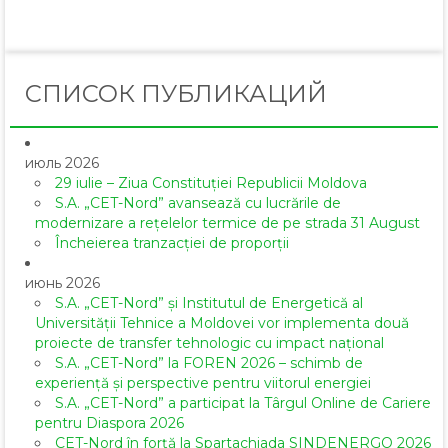
Email
СПИСОК ПУБЛИКАЦИЙ
июль 2026
29 iulie – Ziua Constituției Republicii Moldova
S.A. „CET-Nord” avansează cu lucrările de
modernizare a rețelelor termice de pe strada 31 August
Încheierea tranzacției de proporții
июнь 2026
S.A. „CET-Nord” și Institutul de Energetică al
Universității Tehnice a Moldovei vor implementa două
proiecte de transfer tehnologic cu impact național
S.A. „CET-Nord” la FOREN 2026 – schimb de
experiență și perspective pentru viitorul energiei
S.A. „CET-Nord” a participat la Târgul Online de Cariere
pentru Diaspora 2026
CET-Nord în forță la Spartachiada SINDENERGO 2026