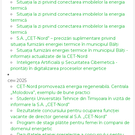
Situația la zi privind conectarea imobilelor la energia
termică
Situația la zi privind conectarea imobilelor la energia
termică
Situația la zi privind conectarea imobilelor la energia
termică
S.A. „CET-Nord” – precizări suplimentare privind
situația furnizării energiei termice în municipiul Bălți
Situația furnizării energiei termice în municipiul Bălți -
informații actualizate de la CET-Nord
Inteligența Artificială și Securitatea Cibernetică -
priorități în digitalizarea proceselor energetice
сен 2025
CET-Nord promovează energia regenerabilă. Centrala
„Molodova”, exemplu de bune practici
Studenții Universității Tehnice din Timișoara în vizită de
informare la S.A. „CET-Nord”
Rezultatele concursului pentru ocuparea funcției
vacante de director general al S.A. ,,CET-Nord”
Program de stagii plătite pentru femei în companii de
domeniul energetic
Rezultatele etapei preselecție a concursului pentru