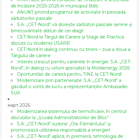
de încălzire 2025–2026 în municipiul Bălți
ANUNȚ privind programul de activitate în perioada
sărbătorilor pascale
S.A. „CET-Nord” vă dorește sărbători pascale senine și
binecuvântate alături de cei dragi!
CET-Nord la Târgul de Cariere și Stagii de Practică:
discuții cu studenții USARB
CET-Nord în dialog continuu cu tinerii – ziua a doua a
Târgului de cariere
Interes crescut pentru carierele în energie: S.A. „CET-
Nord”, în dialog cu viitorii specialiști la Moldenergy 2026
Oportunități de carieră pentru TINE la CET-Nord!
Modernizare prin parteneriate: S.A. „CET-Nord” a
găzduit o vizită de lucru a reprezentanților Ambasadei
SUA
март 2026
Modernizarea sistemului de termoficare, în centrul
discuțiilor la „Școala Administratorilor de Bloc”
S.A. „CET-Nord” susține „Ora Pământului” și
promovează utilizarea responsabilă a energiei!
S.A. „CET-Nord” aplică, în premieră, tehnologia de