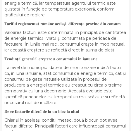
energie termică, iar temperatura agentului termic este
ajustată în funcție de temperatura exterioară, conform
graficului de reglare.
𝐓𝐚𝐫𝐢𝐟𝐮𝐥 𝐫𝐞𝐠𝐥𝐞𝐦𝐞𝐧𝐭𝐚𝐭 𝐫𝐚̆𝐦𝐚̂𝐧𝐞 𝐚𝐜𝐞𝐥𝐚𝐬̦𝐢: 𝐝𝐢𝐟𝐞𝐫𝐞𝐧𝐭̦𝐚 𝐩𝐫𝐨𝐯𝐢𝐧𝐞 𝐝𝐢𝐧 𝐜𝐨𝐧𝐬𝐮𝐦
Valoarea facturii este determinată, în principal, de cantitatea
de energie termică livrată și consumată pe perioada de
facturare. În lunile mai reci, consumul crește în mod natural,
iar această creștere se reflectă direct în suma de plată.
𝐓𝐞𝐧𝐝𝐢𝐧𝐭̦𝐚̆ 𝐠𝐞𝐧𝐞𝐫𝐚𝐥𝐚̆: 𝐜𝐫𝐞𝐬̦𝐭𝐞𝐫𝐞 𝐚 𝐜𝐨𝐧𝐬𝐮𝐦𝐮𝐥𝐮𝐢 𝐢̂𝐧 𝐢𝐚𝐧𝐮𝐚𝐫𝐢𝐞
La nivel de municipiu, datele de monitorizare indică faptul
că, în luna ianuarie, atât consumul de energie termică, cât și
consumul de gaze naturale utilizate în procesul de
producere a energiei termice au crescut cu circa o treime
comparativ cu luna decembrie. Această evoluție este
specifică perioadelor cu temperaturi mai scăzute și reflectă
necesarul real de încălzire.
𝐃𝐞 𝐜𝐞 𝐟𝐚𝐜𝐭𝐮𝐫𝐢𝐥𝐞 𝐝𝐢𝐟𝐞𝐫𝐚̆ 𝐝𝐞 𝐥𝐚 𝐮𝐧 𝐛𝐥𝐨𝐜 𝐥𝐚 𝐚𝐥𝐭𝐮𝐥
Chiar și în aceleași condiții meteo, două blocuri pot avea
facturi diferite. Principalii factori care influențează consumul