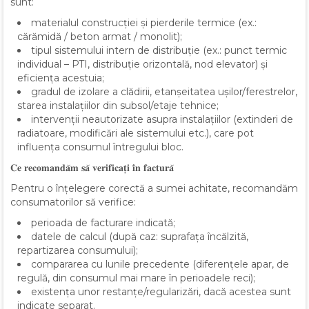
sunt:
materialul construcției și pierderile termice (ex.:
cărămidă / beton armat / monolit);
tipul sistemului intern de distribuție (ex.: punct termic
individual – PTI, distribuție orizontală, nod elevator) și
eficiența acestuia;
gradul de izolare a clădirii, etanșeitatea ușilor/ferestrelor,
starea instalațiilor din subsol/etaje tehnice;
intervenții neautorizate asupra instalațiilor (extinderi de
radiatoare, modificări ale sistemului etc.), care pot
influența consumul întregului bloc.
𝐂𝐞 𝐫𝐞𝐜𝐨𝐦𝐚𝐧𝐝𝐚̆𝐦 𝐬𝐚̆ 𝐯𝐞𝐫𝐢𝐟𝐢𝐜𝐚𝐭̦𝐢 𝐢̂𝐧 𝐟𝐚𝐜𝐭𝐮𝐫𝐚̆
Pentru o înțelegere corectă a sumei achitate, recomandăm
consumatorilor să verifice:
perioada de facturare indicată;
datele de calcul (după caz: suprafața încălzită,
repartizarea consumului);
compararea cu lunile precedente (diferențele apar, de
regulă, din consumul mai mare în perioadele reci);
existența unor restanțe/regularizări, dacă acestea sunt
indicate separat.