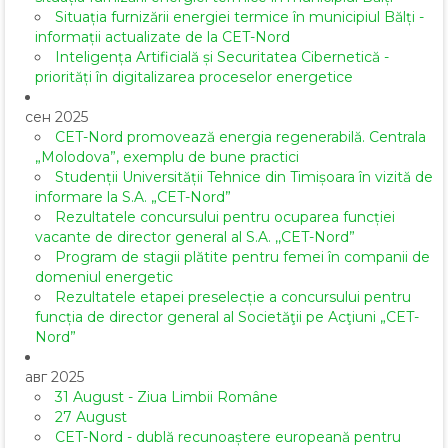
Situația furnizării energiei termice în municipiul Bălți -
informații actualizate de la CET-Nord
Inteligența Artificială și Securitatea Cibernetică -
priorități în digitalizarea proceselor energetice
сен 2025
CET-Nord promovează energia regenerabilă. Centrala
„Molodova”, exemplu de bune practici
Studenții Universității Tehnice din Timișoara în vizită de
informare la S.A. „CET-Nord”
Rezultatele concursului pentru ocuparea funcției
vacante de director general al S.A. ,,CET-Nord”
Program de stagii plătite pentru femei în companii de
domeniul energetic
Rezultatele etapei preselecție a concursului pentru
funcția de director general al Societăţii pe Acţiuni „CET-
Nord”
авг 2025
31 August - Ziua Limbii Române
27 August
CET-Nord - dublă recunoaștere europeană pentru