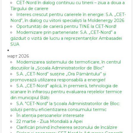
CET-Nord în dialog continuu cu tinerii – ziua a doua a
Târgului de cariere
Interes crescut pentru carierele în energie: S.A. „CET-
Nord”, în dialog cu viitorii specialiști la Moldenergy 2026
Oportunități de carieră pentru TINE la CET-Nord!
Modernizare prin parteneriate: S.A. „CET-Nord” a
găzduit o vizită de lucru a reprezentanților Ambasadei
SUA
март 2026
Modernizarea sistemului de termoficare, în centrul
discuțiilor la „Școala Administratorilor de Bloc”
S.A. „CET-Nord” susține „Ora Pământului” și
promovează utilizarea responsabilă a energiei!
S.A. „CET-Nord” aplică, în premieră, tehnologia de
scanare în infraroșu pentru evaluarea rețelelor termice
din municipiul Bălți
S.A. "CET-Nord" la Școala Administratorilor de Bloc:
soluții pentru eficientizarea consumului termic
În atenția persoanelor interesate
22 martie - Ziua Mondială a Apei
Clarificări privind încheierea sezonului de încălzire