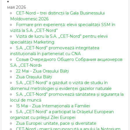
мая 2026
CET-Nord – trei distincții la Gala Businessului
Moldovenesc 2026
Formare prin experiență: elevii specialității SSM în
vizită la S.A. „CET-Nord”
Vizită de lucru la S.A. „CET-Nord” pentru elevii
specialității Marketing
S.A. „CET-Nord” promovează integritatea
instituțională în parteneriat cu CNA
Созыв Очередного Общего Собрания акционеров
S.A. „CET-Nord»
22 Mai - Ziua Orașului Bălți
Ziua Orașului Bălți
S.A. „CET-Nord” a găzduit o vizită de studiu în
domeniul metrologiei și evidenței gazelor naturale
S.A. „CET-Nord” promovează sănătatea și siguranța la
locul de muncă
15 Mai - Ziua Internațională a Familiei
S.A. „CET-Nord” a participat la Orășelul European
organizat cu prilejul Zilei Europei
Ziua Europei: unitate, pace și diversitate
CET-Nord - marcă recunoscută a anului la Notorium