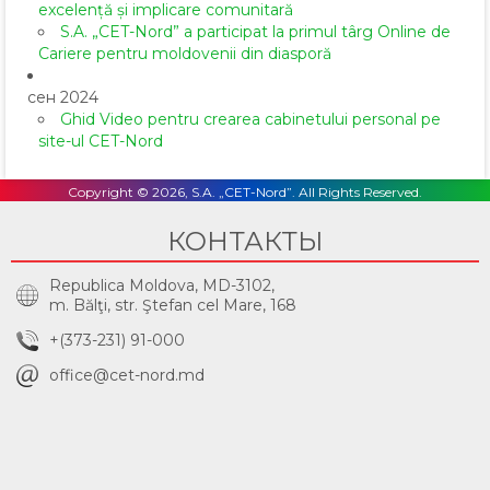
excelență și implicare comunitară
S.A. „CET-Nord” a participat la primul târg Online de
Cariere pentru moldovenii din diasporă
сен 2024
Ghid Video pentru crearea cabinetului personal pe
site-ul CET-Nord
Copyright © 2026, S.A. „CET-Nord”. All Rights Reserved.
КОНТАКТЫ
Republica Moldova, MD-3102,
m. Bălţi, str. Ştefan cel Mare, 168
+(373-231) 91-000
office@cet-nord.md