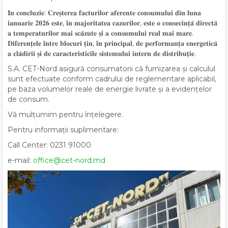
𝐈̂𝐧 𝐜𝐨𝐧𝐜𝐥𝐮𝐳𝐢𝐞: 𝐂𝐫𝐞𝐬̦𝐭𝐞𝐫𝐞𝐚 𝐟𝐚𝐜𝐭𝐮𝐫𝐢𝐥𝐨𝐫 𝐚𝐟𝐞𝐫𝐞𝐧𝐭𝐞 𝐜𝐨𝐧𝐬𝐮𝐦𝐮𝐥𝐮𝐢 𝐝𝐢𝐧 𝐥𝐮𝐧𝐚
𝐢𝐚𝐧𝐮𝐚𝐫𝐢𝐞 𝟐𝟎𝟐𝟔 𝐞𝐬𝐭𝐞, 𝐢̂𝐧 𝐦𝐚𝐣𝐨𝐫𝐢𝐭𝐚𝐭𝐞𝐚 𝐜𝐚𝐳𝐮𝐫𝐢𝐥𝐨𝐫, 𝐞𝐬𝐭𝐞 𝐨 𝐜𝐨𝐧𝐬𝐞𝐜𝐢𝐧𝐭̦𝐚̆ 𝐝𝐢𝐫𝐞𝐜𝐭𝐚̆
𝐚 𝐭𝐞𝐦𝐩𝐞𝐫𝐚𝐭𝐮𝐫𝐢𝐥𝐨𝐫 𝐦𝐚𝐢 𝐬𝐜𝐚̆𝐳𝐮𝐭𝐞 𝐬̦𝐢 𝐚 𝐜𝐨𝐧𝐬𝐮𝐦𝐮𝐥𝐮𝐢 𝐫𝐞𝐚𝐥 𝐦𝐚𝐢 𝐦𝐚𝐫𝐞.
𝐃𝐢𝐟𝐞𝐫𝐞𝐧𝐭̦𝐞𝐥𝐞 𝐢̂𝐧𝐭𝐫𝐞 𝐛𝐥𝐨𝐜𝐮𝐫𝐢 𝐭̦𝐢𝐧, 𝐢̂𝐧 𝐩𝐫𝐢𝐧𝐜𝐢𝐩𝐚𝐥, 𝐝𝐞 𝐩𝐞𝐫𝐟𝐨𝐫𝐦𝐚𝐧𝐭̦𝐚 𝐞𝐧𝐞𝐫𝐠𝐞𝐭𝐢𝐜𝐚̆
𝐚 𝐜𝐥𝐚̆𝐝𝐢𝐫𝐢𝐢 𝐬̦𝐢 𝐝𝐞 𝐜𝐚𝐫𝐚𝐜𝐭𝐞𝐫𝐢𝐬𝐭𝐢𝐜𝐢𝐥𝐞 𝐬𝐢𝐬𝐭𝐞𝐦𝐮𝐥𝐮𝐢 𝐢𝐧𝐭𝐞𝐫𝐧 𝐝𝐞 𝐝𝐢𝐬𝐭𝐫𝐢𝐛𝐮𝐭̦𝐢𝐞.
S.A. CET-Nord asigură consumatorii că furnizarea și calculul
sunt efectuate conform cadrului de reglementare aplicabil,
pe baza volumelor reale de energie livrate și a evidențelor
de consum.
Vă mulțumim pentru înțelegere.
Pentru informații suplimentare:
Call Center: 0231 91000
e-mail:
office@cet-nord.md