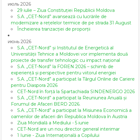
июль 2026
29 iulie – Ziua Constituției Republicii Moldova
S.A. „CET-Nord” avansează cu lucrările de
modernizare a rețelelor termice de pe strada 31 August
Încheierea tranzacției de proporții
июнь 2026
S.A. „CET-Nord” și Institutul de Energetică al
Universității Tehnice a Moldovei vor implementa două
proiecte de transfer tehnologic cu impact național
S.A. „CET-Nord” la FOREN 2026 – schimb de
experiență și perspective pentru viitorul energiei
S.A. „CET-Nord” a participat la Târgul Online de Cariere
pentru Diaspora 2026
CET-Nord în forță la Spartachiada SINDENERGO 2026
S.A. „CET-Nord” a participat la Reuniunea Anuală și
Forumul de Afaceri BERD 2026.
S.A. „CET-Nord” a participat la Misiunea Economică a
oamenilor de afaceri din Republica Moldova în Austria
Ziua Mondială a Mediului - 5 iunie
CET-Nord are un nou director general interimar
1 Iunie - Ziua Internațională a Copilului