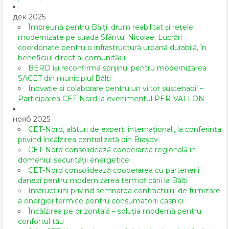
дек 2025
Împreună pentru Bălți: drum reabilitat și rețele
modernizate pe strada Sfântul Nicolae. Lucrări
coordonate pentru o infrastructură urbană durabilă, în
beneficiul direct al comunității.
BERD își reconfirmă sprijinul pentru modernizarea
SACET din municipiul Bălți
Inovație și colaborare pentru un viitor sustenabil –
Participarea CET-Nord la evenimentul PERIVALLON
нояб 2025
CET-Nord, alături de experți internaționali, la conferința
privind încălzirea centralizată din Brașov
CET-Nord consolidează cooperarea regională în
domeniul securității energetice
CET-Nord consolidează cooperarea cu partenerii
danezi pentru modernizarea termoficării la Bălți
Instrucțiuni privind semnarea contractului de furnizare
a energiei termice pentru consumatorii casnici
Încălzirea pe orizontală – soluția modernă pentru
confortul tău