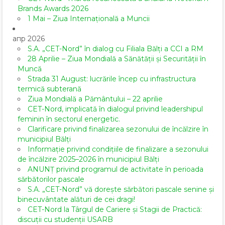
Brands Awards 2026
1 Mai – Ziua Internațională a Muncii
апр 2026
S.A. „CET-Nord” în dialog cu Filiala Bălți a CCI a RM
28 Aprilie – Ziua Mondială a Sănătății și Securității în
Muncă
Strada 31 August: lucrările încep cu infrastructura
termică subterană
Ziua Mondială a Pământului – 22 aprilie
CET-Nord, implicată în dialogul privind leadershipul
feminin în sectorul energetic.
Clarificare privind finalizarea sezonului de încălzire în
municipiul Bălți
Informație privind condițiile de finalizare a sezonului
de încălzire 2025–2026 în municipiul Bălți
ANUNȚ privind programul de activitate în perioada
sărbătorilor pascale
S.A. „CET-Nord” vă dorește sărbători pascale senine și
binecuvântate alături de cei dragi!
CET-Nord la Târgul de Cariere și Stagii de Practică:
discuții cu studenții USARB