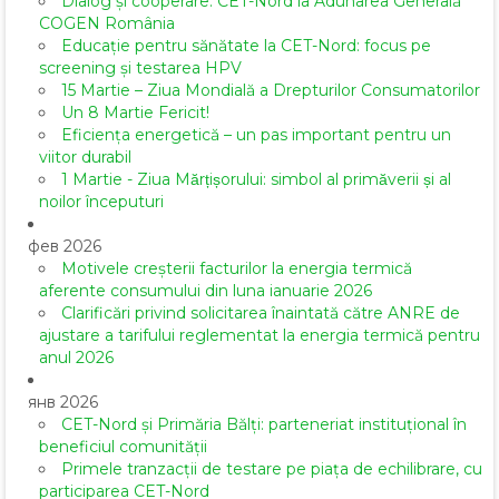
Dialog și cooperare: CET-Nord la Adunarea Generală
COGEN România
Educație pentru sănătate la CET-Nord: focus pe
screening și testarea HPV
15 Martie – Ziua Mondială a Drepturilor Consumatorilor
Un 8 Martie Fericit!
Eficiența energetică – un pas important pentru un
viitor durabil
1 Martie - Ziua Mărțișorului: simbol al primăverii și al
noilor începuturi
фев 2026
Motivele creșterii facturilor la energia termică
aferente consumului din luna ianuarie 2026
Clarificări privind solicitarea înaintată către ANRE de
ajustare a tarifului reglementat la energia termică pentru
anul 2026
янв 2026
CET-Nord și Primăria Bălți: parteneriat instituțional în
beneficiul comunității
Primele tranzacții de testare pe piața de echilibrare, cu
participarea CET-Nord