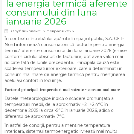
la energia termică aferente
consumului din luna
ianuarie 2026
Опубликовано: 12 февраля 2026
În contextul întrebărilor apărute în spațiul public, S.A. CET-
Nord informează consumatorii că facturile pentru energia
termică aferente consumului din luna ianuarie 2026 (emise
conform ciclului obișnuit de facturare) pot avea valori mai
ridicate față de lunile precedente. Principala cauză este
scăderea temperaturilor exterioare, care a determinat un
consum mai mare de energie termică pentru menținerea
aceluiași confort în locuințe.
𝐅𝐚𝐜𝐭𝐨𝐫𝐮𝐥 𝐩𝐫𝐢𝐧𝐜𝐢𝐩𝐚𝐥: 𝐭𝐞𝐦𝐩𝐞𝐫𝐚𝐭𝐮𝐫𝐢 𝐦𝐚𝐢 𝐬𝐜𝐚̆𝐳𝐮𝐭𝐞 - 𝐜𝐨𝐧𝐬𝐮𝐦 𝐦𝐚𝐢 𝐦𝐚𝐫𝐞
Datele meteorologice indică o scădere pronunțată a
temperaturii medii, de la aproximativ +2…+2,4°C în
decembrie 2025 la circa -5°C în ianuarie 2026, adică o
diferență de aproximativ 7°C.
În astfel de condiții, pentru a menține temperatura
interioară, sistemul termoenergetic livrează mai multă