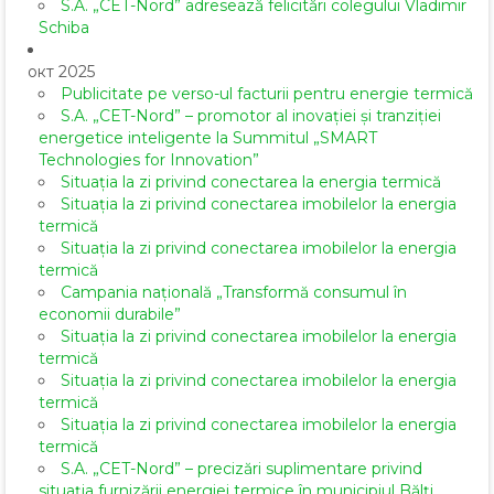
S.A. „CET-Nord” adresează felicitări colegului Vladimir
Schiba
окт 2025
Publicitate pe verso-ul facturii pentru energie termică
S.A. „CET-Nord” – promotor al inovației și tranziției
energetice inteligente la Summitul „SMART
Technologies for Innovation”
Situația la zi privind conectarea la energia termică
Situația la zi privind conectarea imobilelor la energia
termică
Situația la zi privind conectarea imobilelor la energia
termică
Campania națională „Transformă consumul în
economii durabile”
Situația la zi privind conectarea imobilelor la energia
termică
Situația la zi privind conectarea imobilelor la energia
termică
Situația la zi privind conectarea imobilelor la energia
termică
S.A. „CET-Nord” – precizări suplimentare privind
situația furnizării energiei termice în municipiul Bălți