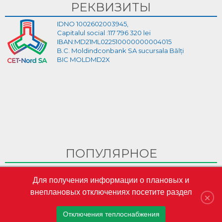
РЕКВИЗИТЫ
IDNO 1002602003945,
Capitalul social :117 796 320 lei
IBAN:MD21ML022510000000004015
B.C. Moldindconbank SA sucursala Bălți
BIC MOLDMD2X
ПОПУЛЯРНОЕ
Ghid Video pentru crearea cabinetului personal pe site-ul
Для получения информации о плановых и
CET-Nord
внеплановых отключениях посетите раздел
CET-Nord are un nou director general interimar
×
S.A. „CET-Nord” a participat la Misiunea Economică a
Отключения теплоснабжения
oamenilor de afaceri din Republica Moldova în Austria