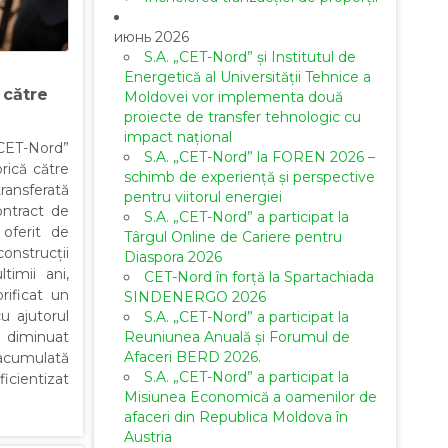
июнь 2026
S.A. „CET-Nord” și Institutul de
Energetică al Universității Tehnice a
 către
Moldovei vor implementa două
proiecte de transfer tehnologic cu
impact național
„CET-Nord”
S.A. „CET-Nord” la FOREN 2026 –
orică către
schimb de experiență și perspective
ansferată
pentru viitorul energiei
ontract de
S.A. „CET-Nord” a participat la
 oferit de
Târgul Online de Cariere pentru
onstrucții
Diaspora 2026
timii ani,
CET-Nord în forță la Spartachiada
rificat un
SINDENERGO 2026
u ajutorul
S.A. „CET-Nord” a participat la
Reuniunea Anuală și Forumul de
 diminuat
Afaceri BERD 2026.
 acumulată
S.A. „CET-Nord” a participat la
cientizat
Misiunea Economică a oamenilor de
afaceri din Republica Moldova în
Austria