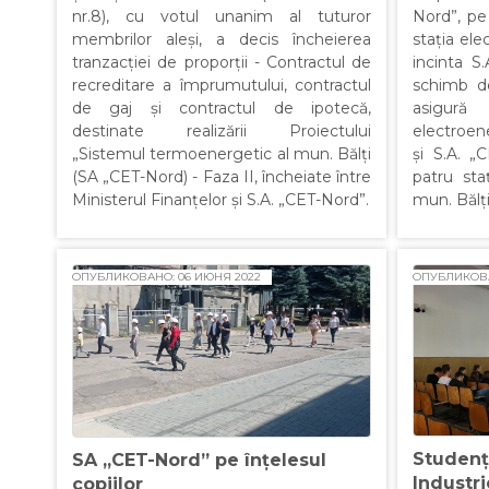
nr.8), cu votul unanim al tuturor
Nord”, pe
membrilor aleși, a decis încheierea
stația ele
tranzacției de proporții - Contractul de
incinta S
recreditare a împrumutului, contractul
schimb de
de gaj și contractul de ipotecă,
asigură
destinate realizării Proiectului
electroen
„Sistemul termoenergetic al mun. Bălți
și S.A. „
(SA „CET-Nord) - Faza II, încheiate între
patru sta
Ministerul Finanțelor și S.A. „CET-Nord”.
mun. Bălți
ОПУБЛИКОВАНО: 06 ИЮНЯ 2022
ОПУБЛИКОВА
Studenț
SA „CET-Nord” pe înțelesul
Industri
copiilor