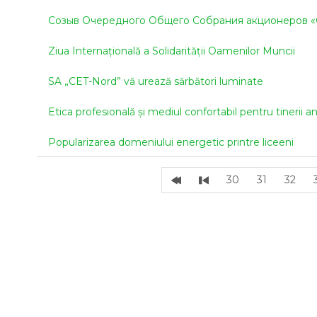
Созыв Очередного Общего Собрания акционеров «
Ziua Internațională a Solidarității Oamenilor Muncii
SA „CET-Nord” vă urează sărbători luminate
Etica profesională și mediul confortabil pentru tinerii an
Popularizarea domeniului energetic printre liceeni
30
31
32