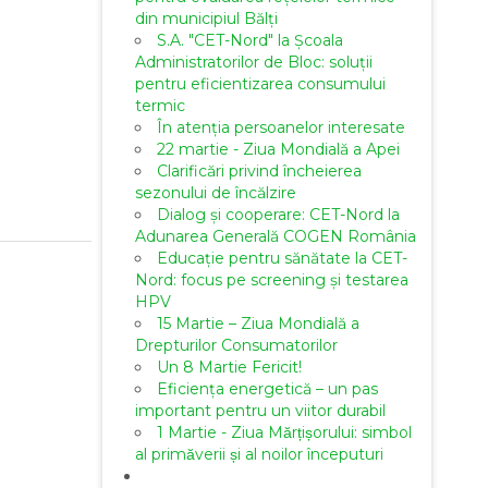
din municipiul Bălți
S.A. "CET-Nord" la Școala
Administratorilor de Bloc: soluții
pentru eficientizarea consumului
termic
În atenția persoanelor interesate
22 martie - Ziua Mondială a Apei
Clarificări privind încheierea
sezonului de încălzire
Dialog și cooperare: CET-Nord la
Adunarea Generală COGEN România
Educație pentru sănătate la CET-
Nord: focus pe screening și testarea
HPV
15 Martie – Ziua Mondială a
Drepturilor Consumatorilor
Un 8 Martie Fericit!
Eficiența energetică – un pas
important pentru un viitor durabil
1 Martie - Ziua Mărțișorului: simbol
al primăverii și al noilor începuturi