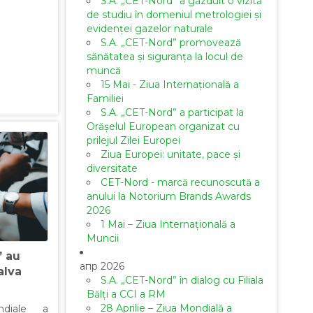
S.A. „CET-Nord” a găzduit o vizită
de studiu în domeniul metrologiei și
evidenței gazelor naturale
S.A. „CET-Nord” promovează
sănătatea și siguranța la locul de
muncă
15 Mai - Ziua Internațională a
Familiei
S.A. „CET-Nord” a participat la
Orășelul European organizat cu
prilejul Zilei Europei
Ziua Europei: unitate, pace și
diversitate
CET-Nord - marcă recunoscută a
anului la Notorium Brands Awards
2026
1 Mai – Ziua Internațională a
Muncii
” au
апр 2026
alva
S.A. „CET-Nord” în dialog cu Filiala
Bălți a CCI a RM
28 Aprilie – Ziua Mondială a
ndiale a