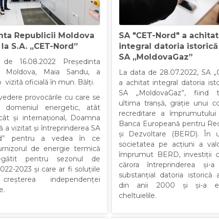
nta Republicii Moldova
SA "CET-Nord" a achitat
ă la S.A. „CET-Nord”
integral datoria istorică
SA „MoldovaGaz”
de 16.08.2022 Președinta
ii Moldova, Maia Sandu, a
La data de 28.07.2022, SA 
 vizită oficială în mun. Bălți.
a achitat integral datoria ist
SA „MoldovaGaz”, fiind tr
vedere provocările cu care se
ultima tranșă, grație unui c
ă domeniul energetic, atât
recreditare a împrumutului
 cât și internațional, Doamna
Banca Europeană pentru Rec
 a vizitat și întreprinderea SA
și Dezvoltare (BERD). În ul
rd” pentru a vedea în ce
societatea pe acțiuni a valo
rnizorul de energie termică
împrumut BERD, investiții c
egătit pentru sezonul de
cărora întreprinderea și-a
2022-2023 și care ar fi soluțiile
substanțial datoria istorică
creșterea independenței
din anii 2000 și și-a efi
e.
cheltuielile.