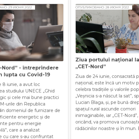
НО: 29 ИЮНЯ 2022
ОПУБЛИКОВАНО: 28 ИЮНЯ 2022
Ziua portului național l
„CET-Nord”
-Nord” - întreprindere
n lupta cu Covid-19
Ziua de 24 iunie, consacrată p
național, este încă un motiv 
 8 iunie, a avut loc
celebra tradițiile și valorile pop
ea studiului UNECE „Ghid
„Veșnicia s-a născut la sat”, 
ic și cele mai bune practici
Lucian Blaga, și, pe bună drep
M-urile din Republica
spațiul rural ascunde comori
in domeniul de furnizare de
inimaginabile, iar „CET-Nord”, 
ficiente energetic și de
oricând, va promova cunoașt
nte pentru energie
rădăcinilor noastre și în mun. B
lă”, care a analizat
e cu care s-au confruntat