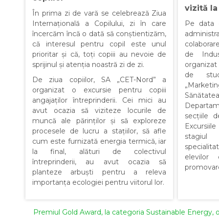
vizită l
În prima zi de vară se celebrează Ziua
Internațională a Copilului, zi în care
Pe data 
încercăm încă o dată să conștientizăm,
adminis
că interesul pentru copil este unul
colaborar
prioritar și că, toți copiii au nevoie de
de Indus
sprijinul și atenția noastră zi de zi.
organizat 
de stud
De ziua copiilor, SA „CET-Nord” a
„Market
organizat o excursie pentru copiii
Sănătat
angajaților întreprinderii. Cei mici au
Departa
avut ocazia să viziteze locurile de
secțiile 
muncă ale părinților și să exploreze
Excursii
procesele de lucru a stațiilor, să afle
stagiul 
cum este furnizată energia termică, iar
specialita
la final, alături de colectivul
elevilor
întreprinderii, au avut ocazia să
promovarea
planteze arbuști pentru a releva
importanța ecologiei pentru viitorul lor.
Premiul Gold Award, la categoria Sustainable Energy, 