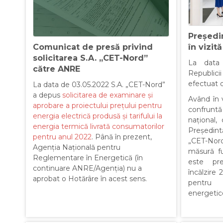
Președi
în vizit
Comunicat de presă privind
solicitarea S.A. „CET-Nord”
La data 
către ANRE
Republic
efectuat o
La data de 03.05.2022 S.A. „CET-Nord”
a depus
solicitarea de examinare și
Având în 
aprobare a proiectului prețului pentru
confrunt
energia electrică produsă și tarifului la
național,
energia termică livrată consumatorilor
Președintă
pentru anul 2022
. Până în prezent,
„CET-No
Agenția Națională pentru
măsură fu
Reglementare în Energetică (în
este pr
continuare ANRE/Agenția) nu a
încălzire 
aprobat o Hotărâre în acest sens.
pentru 
energetic