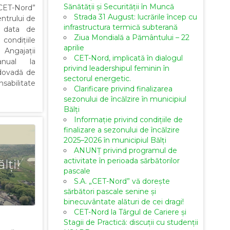
Sănătății și Securității în Muncă
CET-Nord”
Strada 31 August: lucrările încep cu
ntrului de
infrastructura termică subterană
e data de
Ziua Mondială a Pământului – 22
condițiile
aprilie
Angajații
CET-Nord, implicată în dialogul
 anual la
privind leadershipul feminin în
dovadă de
sectorul energetic.
sabilitate
Clarificare privind finalizarea
sezonului de încălzire în municipiul
Bălți
Informație privind condițiile de
finalizare a sezonului de încălzire
2025–2026 în municipiul Bălți
ANUNȚ privind programul de
activitate în perioada sărbătorilor
pascale
S.A. „CET-Nord” vă dorește
sărbători pascale senine și
binecuvântate alături de cei dragi!
CET-Nord la Târgul de Cariere și
Stagii de Practică: discuții cu studenții