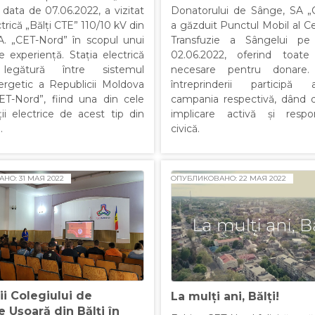
Donatorului de Sânge, SA „
 data de 07.06.2022, a vizitat
a găzduit Punctul Mobil al Ce
ctrică „Bălți CTE” 110/10 kV din
Transfuzie a Sângelui p
.A. „CET-Nord” în scopul unui
02.06.2022, oferind toate 
 experiență. Stația electrică
necesare pentru donare. 
 legătură între sistemul
întreprinderii participă
ergetic a Republicii Moldova
campania respectivă, dând 
CET-Nord”, fiind una din cele
implicare activă și respon
ții electrice de acest tip din
civică.
.
НО: 31 МАЯ 2022
ОПУБЛИКОВАНО: 22 МАЯ 2022
ii Colegiului de
La mulți ani, Bălți!
e Uşoară din Bălţi în