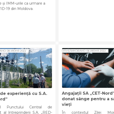
e și IMM-urile ca urmare a
VID-19 din Moldova.
НО: 08 ИЮНЯ 2022
ОПУБЛИКОВАНО: 06 ИЮНЯ 2022
Angajații SA „CET-Nord
de experiență cu S.A.
donat sânge pentru a s
rd”
vieți
lul Punctului Central de
În contextul Zilei Mo
t al întreprinderii S.A. „RED-