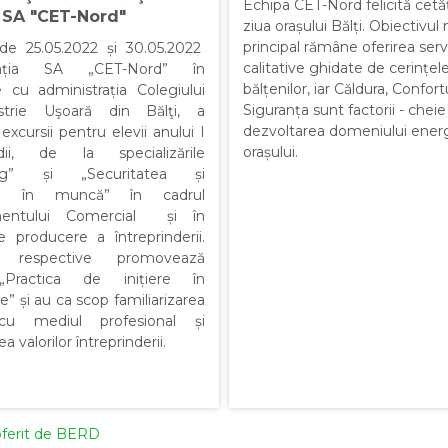
Echipa CET-Nord felicită cetă
a SA "CET-Nord"
ziua orașului Bălți. Obiectivul
principal rămâne oferirea servi
de 25.05.2022 și 30.05.2022
calitative ghidate de cerințel
trația SA „CET-Nord” în
bălțenilor, iar Căldura, Confortu
e cu administrația Colegiului
Siguranța sunt factorii - cheie
trie Uşoară din Bălţi, a
dezvoltarea domeniului energ
excursii pentru elevii anului I
orașului.
ii, de la specializările
ing” și „Securitatea și
ea în muncă” în cadrul
mentului Comercial și în
de producere a întreprinderii.
le respective promovează
„Practica de inițiere în
te” și au ca scop familiarizarea
 cu mediul profesional și
 valorilor întreprinderii.
oferit de BERD