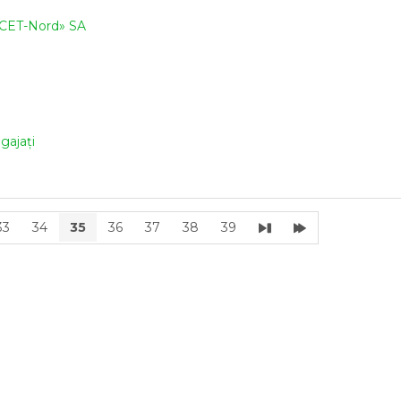
CET-Nord» SA
gajați
33
34
35
36
37
38
39