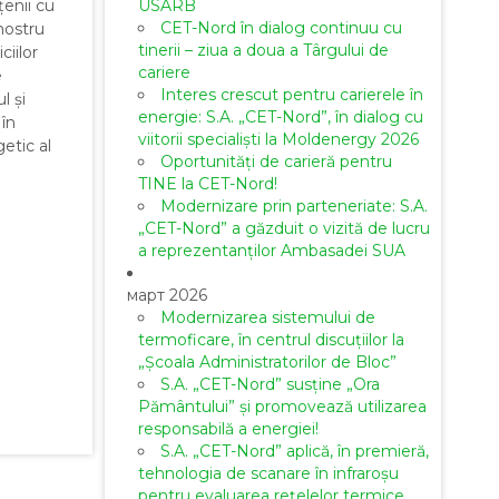
țenii cu
USARB
CET-Nord în dialog continuu cu
 nostru
tinerii – ziua a doua a Târgului de
ciilor
cariere
e
Interes crescut pentru carierele în
l și
energie: S.A. „CET-Nord”, în dialog cu
 în
viitorii specialiști la Moldenergy 2026
etic al
Oportunități de carieră pentru
TINE la CET-Nord!
Modernizare prin parteneriate: S.A.
„CET-Nord” a găzduit o vizită de lucru
a reprezentanților Ambasadei SUA
март 2026
Modernizarea sistemului de
termoficare, în centrul discuțiilor la
„Școala Administratorilor de Bloc”
S.A. „CET-Nord” susține „Ora
Pământului” și promovează utilizarea
responsabilă a energiei!
S.A. „CET-Nord” aplică, în premieră,
tehnologia de scanare în infraroșu
pentru evaluarea rețelelor termice