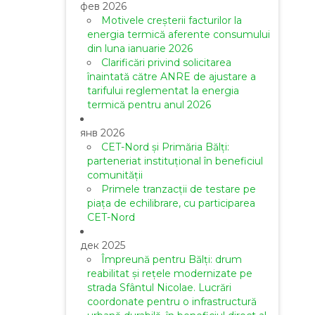
фев 2026
Motivele creșterii facturilor la
energia termică aferente consumului
din luna ianuarie 2026
Clarificări privind solicitarea
înaintată către ANRE de ajustare a
tarifului reglementat la energia
termică pentru anul 2026
янв 2026
CET-Nord și Primăria Bălți:
parteneriat instituțional în beneficiul
comunității
Primele tranzacții de testare pe
piața de echilibrare, cu participarea
CET-Nord
дек 2025
Împreună pentru Bălți: drum
reabilitat și rețele modernizate pe
strada Sfântul Nicolae. Lucrări
coordonate pentru o infrastructură