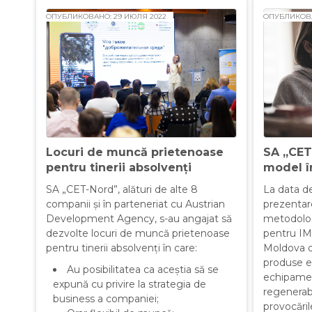
ОПУБЛИКОВАНО: 29 ИЮЛЯ 2022
ОПУБЛИКОВА
SA „CET
Locuri de muncă prietenoase
model î
pentru tinerii absolvenți
La data de
SA „CET-Nord”, alături de alte 8
prezentar
companii și în parteneriat cu Austrian
metodolog
Development Agency, s-au angajat să
pentru IM
dezvolte locuri de muncă prietenoase
Moldova d
pentru tinerii absolvenți în care:
produse e
Au posibilitatea ca aceștia să se
echipame
expună cu privire la strategia de
regenerabi
business a companiei;
provocăril