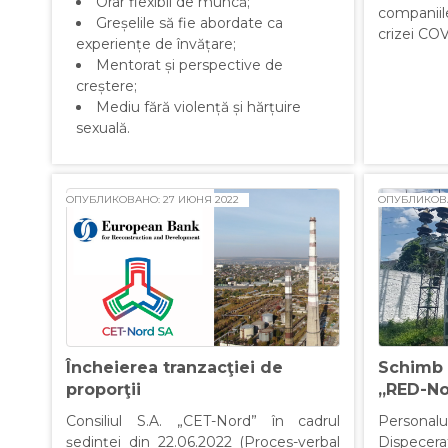
Orar flexibil de muncă;
companiil
Greșelile să fie abordate ca
crizei CO
experiențe de învățare;
Mentorat și perspective de
creștere;
Mediu fără violență și hărțuire
sexuală.
ОПУБЛИКОВАНО: 27 ИЮНЯ 2022
ОПУБЛИКОВА
Încheierea tranzacţiei de
Schimb 
proporţii
„RED-No
Consiliul S.A. „CET-Nord” în cadrul
Persona
ședinței din 22.06.2022 (Proces-verbal
Dispecera