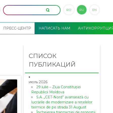
RO
RU
EN
ПРЕСС-ЦЕНТР
НАПИСАТЬ НАМ
АНТИКОРРУПЦИ
СПИСОК
ПУБЛИКАЦИЙ
июль 2026
29 iulie – Ziua Constituției
Republicii Moldova
S.A. „CET-Nord” avansează cu
lucrările de modernizare a rețelelor
termice de pe strada 31 August
Încheierea tranzacției de proporții