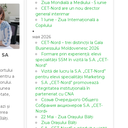
Ziua Mondială a Mediului - 5 iunie
CET-Nord are un nou director
general interimar
1 Iunie - Ziua Internațională a
Copilului
мая 2026
CET-Nord – trei distincții la Gala
Businessului Moldovenesc 2026
Formare prin experiență: elevii
a SA
specialității SSM în vizită la S.A. „CET-
Nord”
ortului
Vizită de lucru la S.A. „CET-Nord”
pentru a
pentru elevii specialității Marketing
orului.
S.A. „CET-Nord” promovează
integritatea instituțională în
spunea
parteneriat cu CNA
tate,
Созыв Очередного Общего
Собрания акционеров S.A. „CET-
azi și
Nord»
erea
22 Mai - Ziua Orașului Bălți
ălți.
Ziua Orașului Bălți