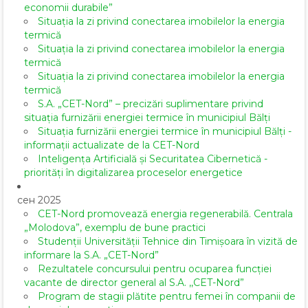
economii durabile”
Situația la zi privind conectarea imobilelor la energia
termică
Situația la zi privind conectarea imobilelor la energia
termică
Situația la zi privind conectarea imobilelor la energia
termică
S.A. „CET-Nord” – precizări suplimentare privind
situația furnizării energiei termice în municipiul Bălți
Situația furnizării energiei termice în municipiul Bălți -
informații actualizate de la CET-Nord
Inteligența Artificială și Securitatea Cibernetică -
priorități în digitalizarea proceselor energetice
сен 2025
CET-Nord promovează energia regenerabilă. Centrala
„Molodova”, exemplu de bune practici
Studenții Universității Tehnice din Timișoara în vizită de
informare la S.A. „CET-Nord”
Rezultatele concursului pentru ocuparea funcției
vacante de director general al S.A. ,,CET-Nord”
Program de stagii plătite pentru femei în companii de