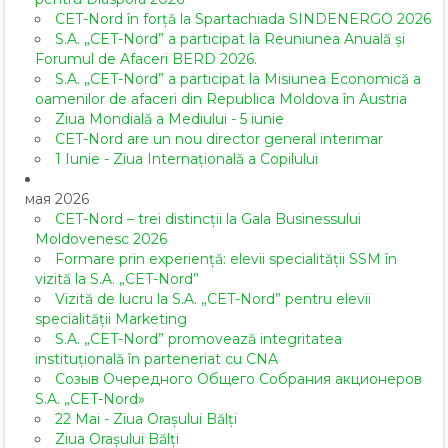
CET-Nord în forță la Spartachiada SINDENERGO 2026
S.A. „CET-Nord” a participat la Reuniunea Anuală și
Forumul de Afaceri BERD 2026.
S.A. „CET-Nord” a participat la Misiunea Economică a
oamenilor de afaceri din Republica Moldova în Austria
Ziua Mondială a Mediului - 5 iunie
CET-Nord are un nou director general interimar
1 Iunie - Ziua Internațională a Copilului
мая 2026
CET-Nord – trei distincții la Gala Businessului
Moldovenesc 2026
Formare prin experiență: elevii specialității SSM în
vizită la S.A. „CET-Nord”
Vizită de lucru la S.A. „CET-Nord” pentru elevii
specialității Marketing
S.A. „CET-Nord” promovează integritatea
instituțională în parteneriat cu CNA
Созыв Очередного Общего Собрания акционеров
S.A. „CET-Nord»
22 Mai - Ziua Orașului Bălți
Ziua Orașului Bălți