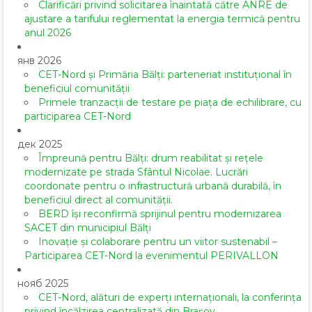
Clarificări privind solicitarea înaintată către ANRE de
ajustare a tarifului reglementat la energia termică pentru
anul 2026
янв 2026
CET-Nord și Primăria Bălți: parteneriat instituțional în
beneficiul comunității
Primele tranzacții de testare pe piața de echilibrare, cu
participarea CET-Nord
дек 2025
Împreună pentru Bălți: drum reabilitat și rețele
modernizate pe strada Sfântul Nicolae. Lucrări
coordonate pentru o infrastructură urbană durabilă, în
beneficiul direct al comunității.
BERD își reconfirmă sprijinul pentru modernizarea
SACET din municipiul Bălți
Inovație și colaborare pentru un viitor sustenabil –
Participarea CET-Nord la evenimentul PERIVALLON
нояб 2025
CET-Nord, alături de experți internaționali, la conferința
privind încălzirea centralizată din Brașov