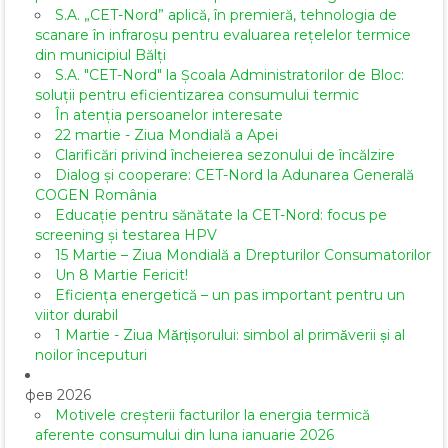
S.A. „CET-Nord” aplică, în premieră, tehnologia de
scanare în infraroșu pentru evaluarea rețelelor termice
din municipiul Bălți
S.A. "CET-Nord" la Școala Administratorilor de Bloc:
soluții pentru eficientizarea consumului termic
În atenția persoanelor interesate
22 martie - Ziua Mondială a Apei
Clarificări privind încheierea sezonului de încălzire
Dialog și cooperare: CET-Nord la Adunarea Generală
COGEN România
Educație pentru sănătate la CET-Nord: focus pe
screening și testarea HPV
15 Martie – Ziua Mondială a Drepturilor Consumatorilor
Un 8 Martie Fericit!
Eficiența energetică – un pas important pentru un
viitor durabil
1 Martie - Ziua Mărțișorului: simbol al primăverii și al
noilor începuturi
фев 2026
Motivele creșterii facturilor la energia termică
aferente consumului din luna ianuarie 2026