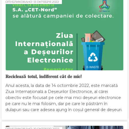
ОПУБЛИКОВАНО: 13 ОКТЯБРЯ 2022
𝐑𝐞𝐜𝐢𝐜𝐥𝐞𝐚𝐳ă 𝐭𝐨𝐭𝐮𝐥, 𝐢𝐧𝐝𝐢𝐟𝐞𝐫𝐞𝐧𝐭 𝐜â𝐭 𝐝𝐞 𝐦𝐢𝐜!
Anul acesta, la data de 14 octombrie 2022, este marcată
Ziua Internațională a Deșeurilor Electronice, al cărei
obiectiv este focusat pe cele mai mici deșeuri electronice
pe care nu le mai folosim, dar pe care le păstrăm în
dulapuri sau care adesea ajung în coșul general de deșeuri.
ОПУБЛИКОВАНО: 10 ОКТЯБРЯ 2022