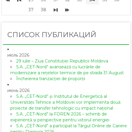
37
38
СПИСОК ПУБЛИКАЦИЙ
июль 2026
29 iulie – Ziua Constituției Republicii Moldova
S.A. „CET-Nord” avansează cu lucrările de
modernizare a rețelelor termice de pe strada 31 August
Încheierea tranzacției de proporții
июнь 2026
S.A. „CET-Nord” și Institutul de Energetică al
Universității Tehnice a Moldovei vor implementa două
proiecte de transfer tehnologic cu impact național
S.A. „CET-Nord” la FOREN 2026 – schimb de
experiență și perspective pentru viitorul energiei
S.A. „CET-Nord” a participat la Târgul Online de Cariere
pentru Diaspora 2026