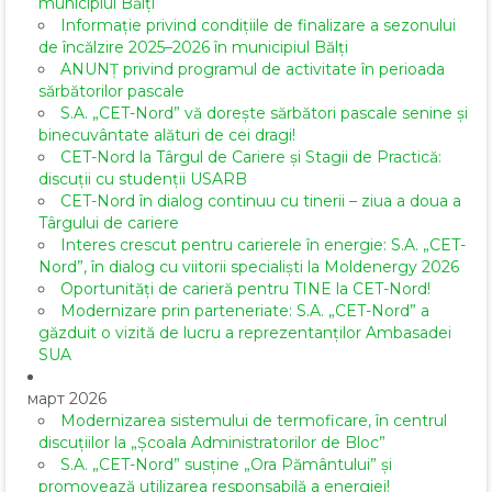
municipiul Bălți
Informație privind condițiile de finalizare a sezonului
de încălzire 2025–2026 în municipiul Bălți
ANUNȚ privind programul de activitate în perioada
sărbătorilor pascale
S.A. „CET-Nord” vă dorește sărbători pascale senine și
binecuvântate alături de cei dragi!
CET-Nord la Târgul de Cariere și Stagii de Practică:
discuții cu studenții USARB
CET-Nord în dialog continuu cu tinerii – ziua a doua a
Târgului de cariere
Interes crescut pentru carierele în energie: S.A. „CET-
Nord”, în dialog cu viitorii specialiști la Moldenergy 2026
Oportunități de carieră pentru TINE la CET-Nord!
Modernizare prin parteneriate: S.A. „CET-Nord” a
găzduit o vizită de lucru a reprezentanților Ambasadei
SUA
март 2026
Modernizarea sistemului de termoficare, în centrul
discuțiilor la „Școala Administratorilor de Bloc”
S.A. „CET-Nord” susține „Ora Pământului” și
promovează utilizarea responsabilă a energiei!