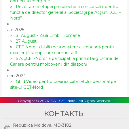
domeniul energetic
Rezultatele etapei preselecție a concursului pentru
funcția de director general al Societăţii pe Acţiuni „CET-
Nord”
авг 2025
31 August - Ziua Limbii Române
27 August
CET-Nord - dublă recunoaștere europeană pentru
excelență și implicare comunitară
S.A. „CET-Nord” a participat la primul târg Online de
Cariere pentru moldovenii din diasporă
сен 2024
Ghid Video pentru crearea cabinetului personal pe
site-ul CET-Nord
Copyright © 2026, S.A. „CET-Nord”. All Rights Reserved.
КОНТАКТЫ
Republica Moldova, MD-3102,