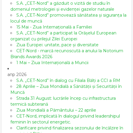
S.A. „CET-Nord” a găzduit o vizită de studiu în
domeniul metrologiei și evidenței gazelor naturale
S.A. „CET-Nord” promovează sănătatea și siguranța la
locul de muncă
15 Mai - Ziua Internațională a Familiei
S.A. „CET-Nord” a participat la Orășelul European
organizat cu prilejul Zilei Europei
Ziua Europei: unitate, pace și diversitate
CET-Nord - marcă recunoscută a anului la Notorium
Brands Awards 2026
1 Mai – Ziua Internațională a Muncii
апр 2026
S.A. „CET-Nord” în dialog cu Filiala Bălți a CCI a RM
28 Aprilie – Ziua Mondială a Sănătății și Securității în
Muncă
Strada 31 August: lucrările încep cu infrastructura
termică subterană
Ziua Mondială a Pământului – 22 aprilie
CET-Nord, implicată în dialogul privind leadershipul
feminin în sectorul energetic.
Clarificare privind finalizarea sezonului de încălzire în