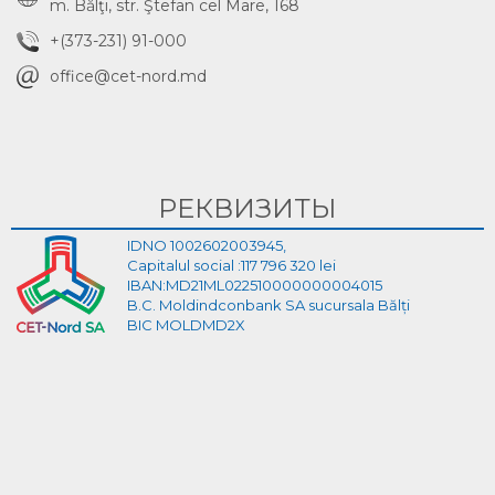
m. Bălţi, str. Ştefan cel Mare, 168
+(373-231) 91-000
office@cet-nord.md
РЕКВИЗИТЫ
IDNO 1002602003945,
Capitalul social :117 796 320 lei
IBAN:MD21ML022510000000004015
B.C. Moldindconbank SA sucursala Bălți
BIC MOLDMD2X