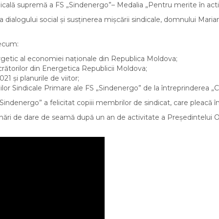
dicală supremă a FS „Sindenergo”– Medalia „Pentru merite în activ
ialogului social și susținerea mișcării sindicale, domnului Maria
recum:
ergetic al economiei naționale din Republica Moldova;
rătorilor din Energetica Republicii Moldova;
1 și planurile de viitor;
lor Sindicale Primаrе ale FS „Sindenergo” de la întreprinderea „CET
ndenergo” a felicitat copiii membrilor de sindicat, care pleacă în c
 adunări de dare de seamă după un an de activitate a Președintelui 