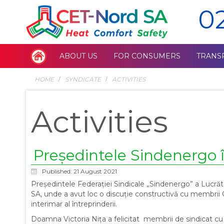
0
ABOUT US
FOR CONSUMERS
TRANS
HOME
SYNDICATE
ACTIVITIES
Activities
Președintele Sindenergo î
Published: 21 August 2021
Președintele Federației Sindicale „Sindenergo” a Lucrăto
SA, unde a avut loc o discuție constructivă cu membrii 
interimar al întreprinderii.
Doamna Victoria Nița a felicitat membrii de sindicat cu 