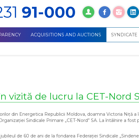
231
91-000
PARENCY
ACQUISITIONS AND AUCTIONS
SYNDICATE
n vizită de lucru la CET-Nord 
rilor din Energetica Republicii Moldova, doamna Victoria Niță a în
Organizației Sindicale Primare „CET-Nord” SA. La întâlnire a fost
jubileul de 60 de ani de la fondarea Federației Sindicale „Sindene