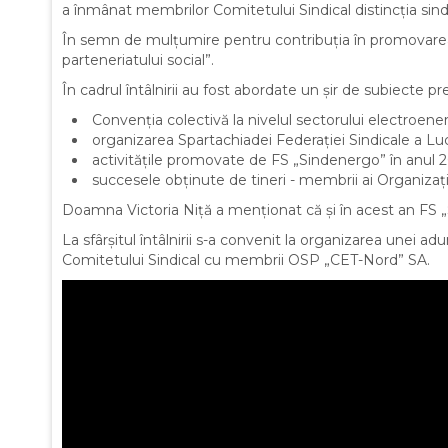
a înmânat membrilor Comitetului Sindical distincția sin
În semn de mulțumire pentru contribuția în promovarea d
parteneriatului social”.
În cadrul întâlnirii au fost abordate un șir de subiecte p
Convenția colectivă la nivelul sectorului electroen
organizarea Spartachiadei Federației Sindicale a Luc
activitățile promovate de FS „Sindenergo” în anul 202
succesele obținute de tineri - membrii ai Organizații
Doamna Victoria Niță a menționat că și în acest an FS „Si
La sfârșitul întâlnirii s-a convenit la organizarea unei
Comitetului Sindical cu membrii OSP „CET-Nord” SA.