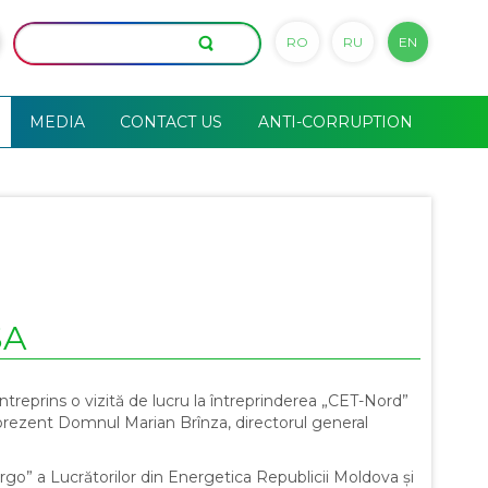
RO
RU
EN
MEDIA
CONTACT US
ANTI-CORRUPTION
SA
treprins o vizită de lucru la întreprinderea „CET-Nord”
 prezent Domnul Marian Brînza, directorul general
rgo” a Lucrătorilor din Energetica Republicii Moldova și