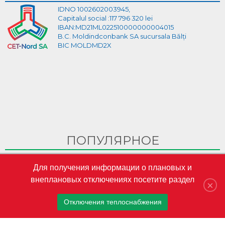
IDNO 1002602003945,
Capitalul social :117 796 320 lei
IBAN:MD21ML022510000000004015
B.C. Moldindconbank SA sucursala Bălți
BIC MOLDMD2X
ПОПУЛЯРНОЕ
Ghid Video pentru crearea cabinetului personal pe site-ul
Для получения информации о плановых и
CET-Nord
внеплановых отключениях посетите раздел
CET-Nord are un nou director general interimar
×
S.A. „CET-Nord” a participat la Misiunea Economică a
Отключения теплоснабжения
oamenilor de afaceri din Republica Moldova în Austria