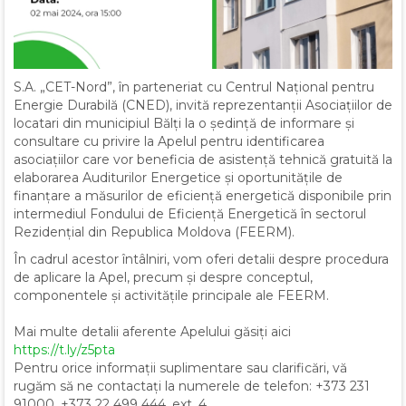
S.A. „CET-Nord”, în parteneriat cu Centrul Național pentru
Energie Durabilă (CNED), invită reprezentanții Asociațiilor de
locatari din municipiul Bălți la o ședință de informare și
consultare cu privire la Apelul pentru identificarea
asociațiilor care vor beneficia de asistență tehnică gratuită la
elaborarea Auditurilor Energetice și oportunitățile de
finanțare a măsurilor de eficiență energetică disponibile prin
intermediul Fondului de Eficiență Energetică în sectorul
Rezidențial din Republica Moldova (FEERM).
În cadrul acestor întâlniri, vom oferi detalii despre procedura
de aplicare la Apel, precum și despre conceptul,
componentele și activitățile principale ale FEERM.
Mai multe detalii aferente Apelului găsiți aici
https://t.ly/z5pta
Pentru orice informații suplimentare sau clarificări, vă
rugăm să ne contactați la numerele de telefon: +373 231
91000, +373 22 499 444, ext. 4,