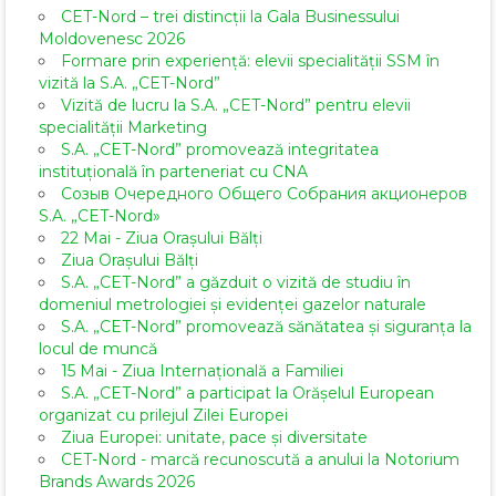
CET-Nord – trei distincții la Gala Businessului
Moldovenesc 2026
Formare prin experiență: elevii specialității SSM în
vizită la S.A. „CET-Nord”
Vizită de lucru la S.A. „CET-Nord” pentru elevii
specialității Marketing
S.A. „CET-Nord” promovează integritatea
instituțională în parteneriat cu CNA
Созыв Очередного Общего Собрания акционеров
S.A. „CET-Nord»
22 Mai - Ziua Orașului Bălți
Ziua Orașului Bălți
S.A. „CET-Nord” a găzduit o vizită de studiu în
domeniul metrologiei și evidenței gazelor naturale
S.A. „CET-Nord” promovează sănătatea și siguranța la
locul de muncă
15 Mai - Ziua Internațională a Familiei
S.A. „CET-Nord” a participat la Orășelul European
organizat cu prilejul Zilei Europei
Ziua Europei: unitate, pace și diversitate
CET-Nord - marcă recunoscută a anului la Notorium
Brands Awards 2026