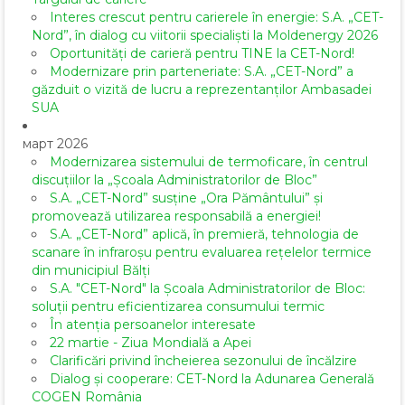
Interes crescut pentru carierele în energie: S.A. „CET-
Nord”, în dialog cu viitorii specialiști la Moldenergy 2026
Oportunități de carieră pentru TINE la CET-Nord!
Modernizare prin parteneriate: S.A. „CET-Nord” a
găzduit o vizită de lucru a reprezentanților Ambasadei
SUA
март 2026
Modernizarea sistemului de termoficare, în centrul
discuțiilor la „Școala Administratorilor de Bloc”
S.A. „CET-Nord” susține „Ora Pământului” și
promovează utilizarea responsabilă a energiei!
S.A. „CET-Nord” aplică, în premieră, tehnologia de
scanare în infraroșu pentru evaluarea rețelelor termice
din municipiul Bălți
S.A. "CET-Nord" la Școala Administratorilor de Bloc:
soluții pentru eficientizarea consumului termic
În atenția persoanelor interesate
22 martie - Ziua Mondială a Apei
Clarificări privind încheierea sezonului de încălzire
Dialog și cooperare: CET-Nord la Adunarea Generală
COGEN România