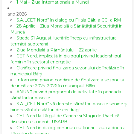
1 Mai – Ziua Internațională a Muncii
апр 2026
S.A. „CET-Nord” în dialog cu Filiala Bălți a CCI a RM
28 Aprilie – Ziua Mondială a Sănătății și Securității în
Muncă
Strada 31 August: lucrările încep cu infrastructura
termică subterană
Ziua Mondială a Pământului – 22 aprilie
CET-Nord, implicată în dialogul privind leadershipul
feminin în sectorul energetic.
Clarificare privind finalizarea sezonului de încălzire în
municipiul Bălți
Informație privind condițiile de finalizare a sezonului
de încălzire 2025–2026 în municipiul Bălți
ANUNȚ privind programul de activitate în perioada
sărbătorilor pascale
S.A. „CET-Nord” vă dorește sărbători pascale senine și
binecuvântate alături de cei dragi!
CET-Nord la Târgul de Cariere și Stagii de Practică:
discuții cu studenții USARB
CET-Nord în dialog continuu cu tinerii – ziua a doua a
Târgului de cariere