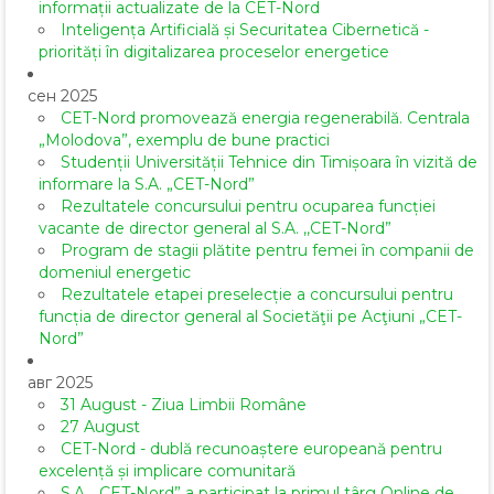
informații actualizate de la CET-Nord
Inteligența Artificială și Securitatea Cibernetică -
priorități în digitalizarea proceselor energetice
сен 2025
CET-Nord promovează energia regenerabilă. Centrala
„Molodova”, exemplu de bune practici
Studenții Universității Tehnice din Timișoara în vizită de
informare la S.A. „CET-Nord”
Rezultatele concursului pentru ocuparea funcției
vacante de director general al S.A. ,,CET-Nord”
Program de stagii plătite pentru femei în companii de
domeniul energetic
Rezultatele etapei preselecție a concursului pentru
funcția de director general al Societăţii pe Acţiuni „CET-
Nord”
авг 2025
31 August - Ziua Limbii Române
27 August
CET-Nord - dublă recunoaștere europeană pentru
excelență și implicare comunitară
S.A. „CET-Nord” a participat la primul târg Online de