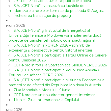
29 iulie – Ziua Constituției Republicii Moldova
S.A. „CET-Nord” avansează cu lucrările de
modernizare a rețelelor termice de pe strada 31 August
Încheierea tranzacției de proporții
июнь 2026
S.A. „CET-Nord” și Institutul de Energetică al
Universității Tehnice a Moldovei vor implementa două
proiecte de transfer tehnologic cu impact național
S.A. „CET-Nord” la FOREN 2026 – schimb de
experiență și perspective pentru viitorul energiei
S.A. „CET-Nord” a participat la Târgul Online de Cariere
pentru Diaspora 2026
CET-Nord în forță la Spartachiada SINDENERGO 2026
S.A. „CET-Nord” a participat la Reuniunea Anuală și
Forumul de Afaceri BERD 2026.
S.A. „CET-Nord” a participat la Misiunea Economică a
oamenilor de afaceri din Republica Moldova în Austria
Ziua Mondială a Mediului - 5 iunie
CET-Nord are un nou director general interimar
1 Iunie - Ziua Internațională a Copilului
мая 2026