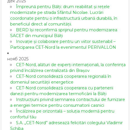
дек 2025
Împreună pentru Bălți: drum reabilitat și rețele
modernizate pe strada Sfântul Nicolae. Lucrări
coordonate pentru o infrastructură urbană durabilă, în
beneficiul direct al comunității.
BERD își reconfirmă sprijinul pentru modernizarea
SACET din municipiul Bălți
Inovație și colaborare pentru un viitor sustenabil –
Participarea CET-Nord la evenimentul PERIVALLON
нояб 2025
CET-Nord, alături de experți internaționali, la conferința
privind încălzirea centralizată din Brașov
CET-Nord consolidează cooperarea regională în
domeniul securității energetice
CET-Nord consolidează cooperarea cu partenerii
danezi pentru modernizarea termoficării la Bălți
Instrucțiuni privind semnarea contractului de furnizare
a energiei termice pentru consumatorii casnici
Încălzirea pe orizontală – soluția modernă pentru
confortul tău
S.A. „CET-Nord” adresează felicitări colegului Vladimir
Schiba