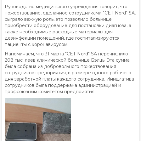
Руководство медицинского учреждения говорит, что
пожертвование, сделанное сотрудниками "CET-Nord" SA,
сыграло важную роль, это позволило больнице
приобрести оборудование для постановки диагноза, а
также необходимые расходные материалы для
дезинфекции помещений, где госпитализируются
пациенты с коронавирусом.
Напоминаем, что 31 марта "CET-Nord" SA перечислило
208 тыс. леев клинической больнице Бэлць. Эта сумма
была собрана из добровольного пожертвования
сотрудников предприятия, в размере одного рабочего
дня заработной платы каждого сотрудника. Инициатива
сотрудников была поддержана администрацией и
профсоюзным комитетом предприятия.