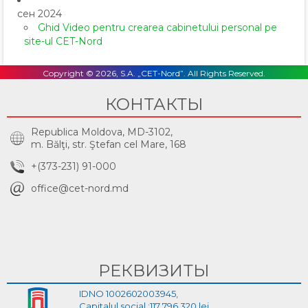
сен 2024
Ghid Video pentru crearea cabinetului personal pe
site-ul CET-Nord
Copyright © 2026, S.A. „CET-Nord”. All Rights Reserved.
КОНТАКТЫ
Republica Moldova, MD-3102,
m. Bălţi, str. Ştefan cel Mare, 168
+(373-231) 91-000
office@cet-nord.md
РЕКВИЗИТЫ
IDNO 1002602003945,
Capitalul social :117 796 320 lei