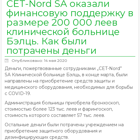
CET-Nord SA оказали
финансовую поддержку в
размере 200 000 леев
клинической больнице
Бэлць. Как были
потрачены деньги
Опубликовано: 14 мая 2020
Деньги, пожертвованные сотрудниками „CET-Nord”
SA Клинической больнице Бэлць, в конце марта, были
направлены на приобретение средств защиты и
медицинского оборудования, необходимых для борьбы
с COVID-19.
Администрация больницы приобрела бронхоскоп,
стоимостью более 123 тыс. леев и фарингоскоп,
стоимость которого составляет 57 тыс. леев.
Остальные деньги были потрачены учреждением на
приобретение защитного оборудования и
дезинфицирующих средств.