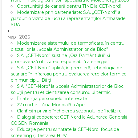
Nord”, în dialog cu viitorii specialiști la Moldenergy 2026
Oportunități de carieră pentru TINE la CET-Nord!
Modernizare prin parteneriate: S.A. „CET-Nord” a
găzduit o vizită de lucru a reprezentanților Ambasadei
SUA
март 2026
Modernizarea sistemului de termoficare, în centrul
discuțiilor la „Școala Administratorilor de Bloc”
S.A. „CET-Nord” susține „Ora Pământului” și
promovează utilizarea responsabilă a energiei!
S.A. „CET-Nord” aplică, în premieră, tehnologia de
scanare în infraroșu pentru evaluarea rețelelor termice
din municipiul Bălți
S.A. "CET-Nord" la Școala Administratorilor de Bloc:
soluții pentru eficientizarea consumului termic
În atenția persoanelor interesate
22 martie - Ziua Mondială a Apei
Clarificări privind încheierea sezonului de încălzire
Dialog și cooperare: CET-Nord la Adunarea Generală
COGEN România
Educație pentru sănătate la CET-Nord: focus pe
screening și testarea HPV