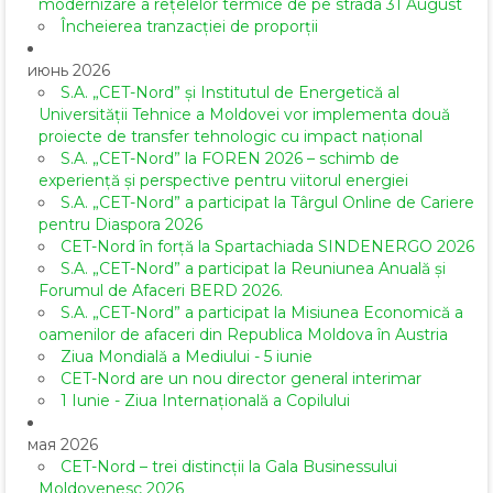
modernizare a rețelelor termice de pe strada 31 August
Încheierea tranzacției de proporții
июнь 2026
S.A. „CET-Nord” și Institutul de Energetică al
Universității Tehnice a Moldovei vor implementa două
proiecte de transfer tehnologic cu impact național
S.A. „CET-Nord” la FOREN 2026 – schimb de
experiență și perspective pentru viitorul energiei
S.A. „CET-Nord” a participat la Târgul Online de Cariere
pentru Diaspora 2026
CET-Nord în forță la Spartachiada SINDENERGO 2026
S.A. „CET-Nord” a participat la Reuniunea Anuală și
Forumul de Afaceri BERD 2026.
S.A. „CET-Nord” a participat la Misiunea Economică a
oamenilor de afaceri din Republica Moldova în Austria
Ziua Mondială a Mediului - 5 iunie
CET-Nord are un nou director general interimar
1 Iunie - Ziua Internațională a Copilului
мая 2026
CET-Nord – trei distincții la Gala Businessului
Moldovenesc 2026