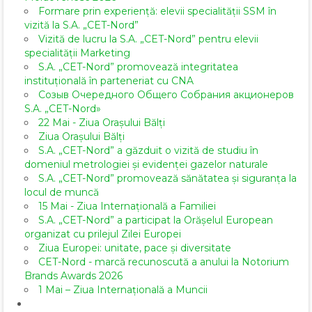
Formare prin experiență: elevii specialității SSM în
vizită la S.A. „CET-Nord”
Vizită de lucru la S.A. „CET-Nord” pentru elevii
specialității Marketing
S.A. „CET-Nord” promovează integritatea
instituțională în parteneriat cu CNA
Созыв Очередного Общего Собрания акционеров
S.A. „CET-Nord»
22 Mai - Ziua Orașului Bălți
Ziua Orașului Bălți
S.A. „CET-Nord” a găzduit o vizită de studiu în
domeniul metrologiei și evidenței gazelor naturale
S.A. „CET-Nord” promovează sănătatea și siguranța la
locul de muncă
15 Mai - Ziua Internațională a Familiei
S.A. „CET-Nord” a participat la Orășelul European
organizat cu prilejul Zilei Europei
Ziua Europei: unitate, pace și diversitate
CET-Nord - marcă recunoscută a anului la Notorium
Brands Awards 2026
1 Mai – Ziua Internațională a Muncii