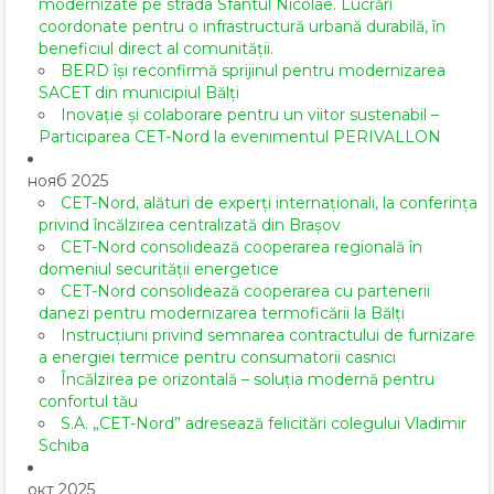
modernizate pe strada Sfântul Nicolae. Lucrări
coordonate pentru o infrastructură urbană durabilă, în
beneficiul direct al comunității.
BERD își reconfirmă sprijinul pentru modernizarea
SACET din municipiul Bălți
Inovație și colaborare pentru un viitor sustenabil –
Participarea CET-Nord la evenimentul PERIVALLON
нояб 2025
CET-Nord, alături de experți internaționali, la conferința
privind încălzirea centralizată din Brașov
CET-Nord consolidează cooperarea regională în
domeniul securității energetice
CET-Nord consolidează cooperarea cu partenerii
danezi pentru modernizarea termoficării la Bălți
Instrucțiuni privind semnarea contractului de furnizare
a energiei termice pentru consumatorii casnici
Încălzirea pe orizontală – soluția modernă pentru
confortul tău
S.A. „CET-Nord” adresează felicitări colegului Vladimir
Schiba
окт 2025