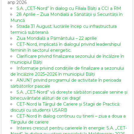
апр 2026
S.A. „CET-Nord” în dialog cu Filiala Bălți a CCI a RM
28 Aprilie – Ziua Mondială a Sănătății și Securității în
Muncă
Strada 31 August: lucrările încep cu infrastructura
termică subterană
Ziua Mondială a Pământului – 22 aprilie
CET-Nord, implicată în dialogul privind leadershipul
feminin în sectorul energetic.
Clarificare privind finalizarea sezonului de încălzire în
municipiul Bălți
Informație privind condițiile de finalizare a sezonului
de încălzire 2025–2026 în municipiul Bălți
ANUNȚ privind programul de activitate în perioada
sărbătorilor pascale
S.A. „CET-Nord” vă dorește sărbători pascale senine și
binecuvântate alături de cei dragi!
CET-Nord la Târgul de Cariere și Stagii de Practică:
discuții cu studenții USARB
CET-Nord în dialog continuu cu tinerii – ziua a doua a
Târgului de cariere
Interes crescut pentru carierele în energie: S.A. „CET-