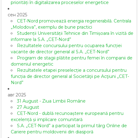
priorități în digitalizarea proceselor energetice
сен 2025
CET-Nord promovează energia regenerabilă. Centrala
„Molodova”, exemplu de bune practici
Studenții Universității Tehnice din Timișoara în vizită de
informare la S.A. „CET-Nord”
Rezultatele concursului pentru ocuparea funcției
vacante de director general al S.A. ,,CET-Nord”
Program de stagii plătite pentru femei în companii de
domeniul energetic
Rezultatele etapei preselecție a concursului pentru
funcția de director general al Societăţii pe Acţiuni „CET-
Nord”
авг 2025
31 August - Ziua Limbii Române
27 August
CET-Nord - dublă recunoaștere europeană pentru
excelență și implicare comunitară
S.A. „CET-Nord” a participat la primul târg Online de
Cariere pentru moldovenii din diasporă