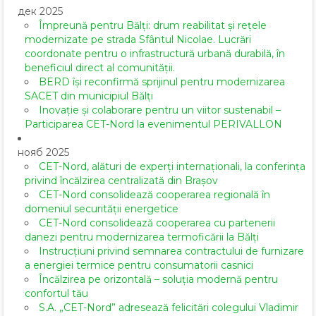
дек 2025
Împreună pentru Bălți: drum reabilitat și rețele
modernizate pe strada Sfântul Nicolae. Lucrări
coordonate pentru o infrastructură urbană durabilă, în
beneficiul direct al comunității.
BERD își reconfirmă sprijinul pentru modernizarea
SACET din municipiul Bălți
Inovație și colaborare pentru un viitor sustenabil –
Participarea CET-Nord la evenimentul PERIVALLON
нояб 2025
CET-Nord, alături de experți internaționali, la conferința
privind încălzirea centralizată din Brașov
CET-Nord consolidează cooperarea regională în
domeniul securității energetice
CET-Nord consolidează cooperarea cu partenerii
danezi pentru modernizarea termoficării la Bălți
Instrucțiuni privind semnarea contractului de furnizare
a energiei termice pentru consumatorii casnici
Încălzirea pe orizontală – soluția modernă pentru
confortul tău
S.A. „CET-Nord” adresează felicitări colegului Vladimir