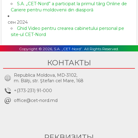
S.A. „CET-Nord” a participat la primul târg Online de
Cariere pentru moldovenii din diasporă
сен 2024
Ghid Video pentru crearea cabinetului personal pe
site-ul CET-Nord
Copyright © 2026, S.A. „CET-Nord”. All Rights Reserved.
КОНТАКТЫ
Republica Moldova, MD-3102,
m. Bălţi, str. Ştefan cel Mare, 168
+(373-231) 91-000
office@cet-nord.md
РЕКВИЗИТЫ