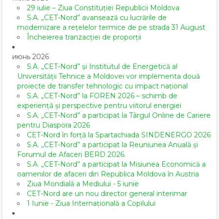
29 iulie – Ziua Constituției Republicii Moldova
S.A. „CET-Nord” avansează cu lucrările de
modernizare a rețelelor termice de pe strada 31 August
Încheierea tranzacției de proporții
июнь 2026
S.A. „CET-Nord” și Institutul de Energetică al
Universității Tehnice a Moldovei vor implementa două
proiecte de transfer tehnologic cu impact național
S.A. „CET-Nord” la FOREN 2026 – schimb de
experiență și perspective pentru viitorul energiei
S.A. „CET-Nord” a participat la Târgul Online de Cariere
pentru Diaspora 2026
CET-Nord în forță la Spartachiada SINDENERGO 2026
S.A. „CET-Nord” a participat la Reuniunea Anuală și
Forumul de Afaceri BERD 2026.
S.A. „CET-Nord” a participat la Misiunea Economică a
oamenilor de afaceri din Republica Moldova în Austria
Ziua Mondială a Mediului - 5 iunie
CET-Nord are un nou director general interimar
1 Iunie - Ziua Internațională a Copilului