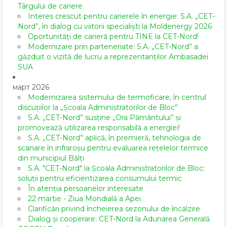
Târgului de cariere
Interes crescut pentru carierele în energie: S.A. „CET-
Nord”, în dialog cu viitorii specialiști la Moldenergy 2026
Oportunități de carieră pentru TINE la CET-Nord!
Modernizare prin parteneriate: S.A. „CET-Nord” a
găzduit o vizită de lucru a reprezentanților Ambasadei
SUA
март 2026
Modernizarea sistemului de termoficare, în centrul
discuțiilor la „Școala Administratorilor de Bloc”
S.A. „CET-Nord” susține „Ora Pământului” și
promovează utilizarea responsabilă a energiei!
S.A. „CET-Nord” aplică, în premieră, tehnologia de
scanare în infraroșu pentru evaluarea rețelelor termice
din municipiul Bălți
S.A. "CET-Nord" la Școala Administratorilor de Bloc:
soluții pentru eficientizarea consumului termic
În atenția persoanelor interesate
22 martie - Ziua Mondială a Apei
Clarificări privind încheierea sezonului de încălzire
Dialog și cooperare: CET-Nord la Adunarea Generală