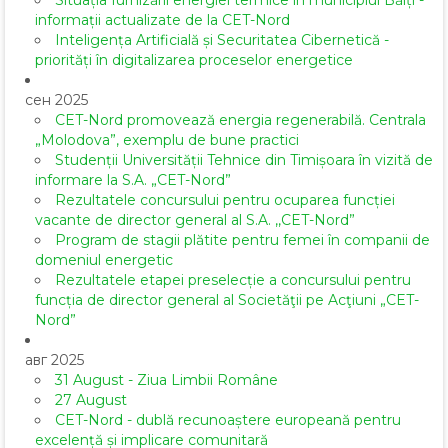
Situația furnizării energiei termice în municipiul Bălți -
informații actualizate de la CET-Nord
Inteligența Artificială și Securitatea Cibernetică -
priorități în digitalizarea proceselor energetice
сен 2025
CET-Nord promovează energia regenerabilă. Centrala
„Molodova”, exemplu de bune practici
Studenții Universității Tehnice din Timișoara în vizită de
informare la S.A. „CET-Nord”
Rezultatele concursului pentru ocuparea funcției
vacante de director general al S.A. ,,CET-Nord”
Program de stagii plătite pentru femei în companii de
domeniul energetic
Rezultatele etapei preselecție a concursului pentru
funcția de director general al Societăţii pe Acţiuni „CET-
Nord”
авг 2025
31 August - Ziua Limbii Române
27 August
CET-Nord - dublă recunoaștere europeană pentru
excelență și implicare comunitară