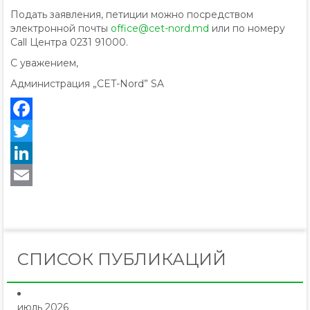
Подать заявления, петиции можно посредством
электронной почты
office@cet-nord.md
или по номеру
Call Центра 0231 91000.
С уважением,
Администрация „CET-Nord” SA
Facebook
Twitter
LinkedIn
Email
СПИСОК ПУБЛИКАЦИЙ
июль 2026