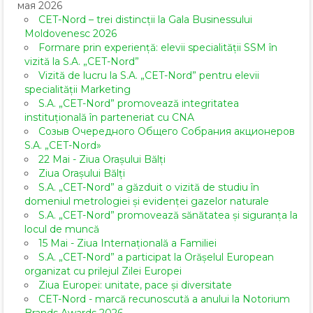
мая 2026
CET-Nord – trei distincții la Gala Businessului
Moldovenesc 2026
Formare prin experiență: elevii specialității SSM în
vizită la S.A. „CET-Nord”
Vizită de lucru la S.A. „CET-Nord” pentru elevii
specialității Marketing
S.A. „CET-Nord” promovează integritatea
instituțională în parteneriat cu CNA
Созыв Очередного Общего Собрания акционеров
S.A. „CET-Nord»
22 Mai - Ziua Orașului Bălți
Ziua Orașului Bălți
S.A. „CET-Nord” a găzduit o vizită de studiu în
domeniul metrologiei și evidenței gazelor naturale
S.A. „CET-Nord” promovează sănătatea și siguranța la
locul de muncă
15 Mai - Ziua Internațională a Familiei
S.A. „CET-Nord” a participat la Orășelul European
organizat cu prilejul Zilei Europei
Ziua Europei: unitate, pace și diversitate
CET-Nord - marcă recunoscută a anului la Notorium