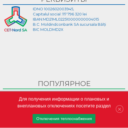
IDNO 1002602003945,
Capitalul social :117 796 320 lei
IBAN:MD21ML022510000000004015
B.C. Moldindconbank SA sucursala Bălți
BIC MOLDMD2X
ПОПУЛЯРНОЕ
Ghid Video pentru crearea cabinetului personal pe site-ul
Для получения информации о плановых и
CET-Nord
внеплановых отключениях посетите раздел
CET-Nord are un nou director general interimar
×
S.A. „CET-Nord” a participat la Misiunea Economică a
Отключения теплоснабжения
oamenilor de afaceri din Republica Moldova în Austria