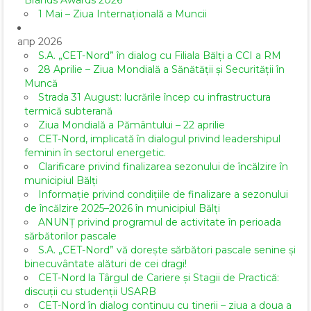
Brands Awards 2026
1 Mai – Ziua Internațională a Muncii
апр 2026
S.A. „CET-Nord” în dialog cu Filiala Bălți a CCI a RM
28 Aprilie – Ziua Mondială a Sănătății și Securității în
Muncă
Strada 31 August: lucrările încep cu infrastructura
termică subterană
Ziua Mondială a Pământului – 22 aprilie
CET-Nord, implicată în dialogul privind leadershipul
feminin în sectorul energetic.
Clarificare privind finalizarea sezonului de încălzire în
municipiul Bălți
Informație privind condițiile de finalizare a sezonului
de încălzire 2025–2026 în municipiul Bălți
ANUNȚ privind programul de activitate în perioada
sărbătorilor pascale
S.A. „CET-Nord” vă dorește sărbători pascale senine și
binecuvântate alături de cei dragi!
CET-Nord la Târgul de Cariere și Stagii de Practică:
discuții cu studenții USARB
CET-Nord în dialog continuu cu tinerii – ziua a doua a