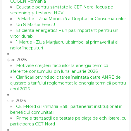
COGEN România
Educație pentru sănătate la CET-Nord: focus pe
screening și testarea HPV
15 Martie – Ziua Mondială a Drepturilor Consumatorilor
Un 8 Martie Fericit!
Eficiența energetică – un pas important pentru un
viitor durabil
1 Martie - Ziua Mărțișorului: simbol al primăverii și al
noilor începuturi
фев 2026
Motivele creșterii facturilor la energia termică
aferente consumului din luna ianuarie 2026
Clarificări privind solicitarea înaintată către ANRE de
ajustare a tarifului reglementat la energia termică pentru
anul 2026
янв 2026
CET-Nord și Primăria Bălți: parteneriat instituțional în
beneficiul comunității
Primele tranzacții de testare pe piața de echilibrare, cu
participarea CET-Nord