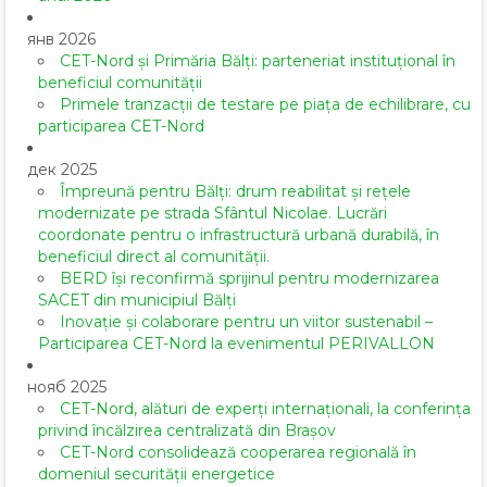
янв 2026
CET-Nord și Primăria Bălți: parteneriat instituțional în
beneficiul comunității
Primele tranzacții de testare pe piața de echilibrare, cu
participarea CET-Nord
дек 2025
Împreună pentru Bălți: drum reabilitat și rețele
modernizate pe strada Sfântul Nicolae. Lucrări
coordonate pentru o infrastructură urbană durabilă, în
beneficiul direct al comunității.
BERD își reconfirmă sprijinul pentru modernizarea
SACET din municipiul Bălți
Inovație și colaborare pentru un viitor sustenabil –
Participarea CET-Nord la evenimentul PERIVALLON
нояб 2025
CET-Nord, alături de experți internaționali, la conferința
privind încălzirea centralizată din Brașov
CET-Nord consolidează cooperarea regională în
domeniul securității energetice