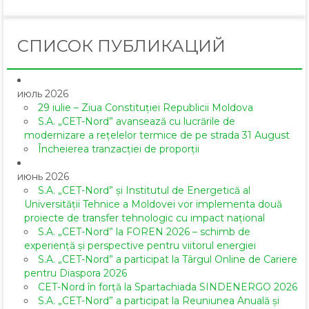
СПИСОК ПУБЛИКАЦИЙ
июль 2026
29 iulie – Ziua Constituției Republicii Moldova
S.A. „CET-Nord” avansează cu lucrările de
modernizare a rețelelor termice de pe strada 31 August
Încheierea tranzacției de proporții
июнь 2026
S.A. „CET-Nord” și Institutul de Energetică al
Universității Tehnice a Moldovei vor implementa două
proiecte de transfer tehnologic cu impact național
S.A. „CET-Nord” la FOREN 2026 – schimb de
experiență și perspective pentru viitorul energiei
S.A. „CET-Nord” a participat la Târgul Online de Cariere
pentru Diaspora 2026
CET-Nord în forță la Spartachiada SINDENERGO 2026
S.A. „CET-Nord” a participat la Reuniunea Anuală și