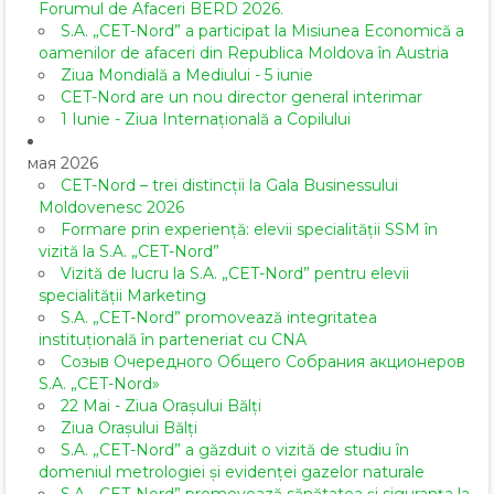
Forumul de Afaceri BERD 2026.
S.A. „CET-Nord” a participat la Misiunea Economică a
oamenilor de afaceri din Republica Moldova în Austria
Ziua Mondială a Mediului - 5 iunie
CET-Nord are un nou director general interimar
1 Iunie - Ziua Internațională a Copilului
мая 2026
CET-Nord – trei distincții la Gala Businessului
Moldovenesc 2026
Formare prin experiență: elevii specialității SSM în
vizită la S.A. „CET-Nord”
Vizită de lucru la S.A. „CET-Nord” pentru elevii
specialității Marketing
S.A. „CET-Nord” promovează integritatea
instituțională în parteneriat cu CNA
Созыв Очередного Общего Собрания акционеров
S.A. „CET-Nord»
22 Mai - Ziua Orașului Bălți
Ziua Orașului Bălți
S.A. „CET-Nord” a găzduit o vizită de studiu în
domeniul metrologiei și evidenței gazelor naturale