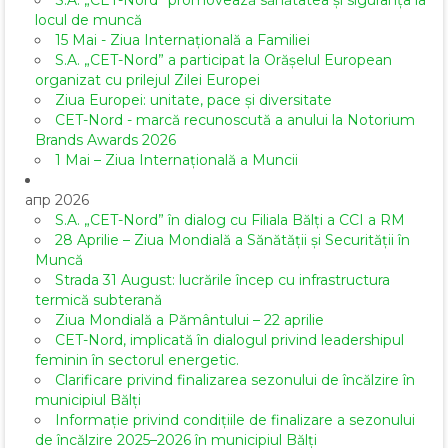
S.A. „CET-Nord” promovează sănătatea și siguranța la
locul de muncă
15 Mai - Ziua Internațională a Familiei
S.A. „CET-Nord” a participat la Orășelul European
organizat cu prilejul Zilei Europei
Ziua Europei: unitate, pace și diversitate
CET-Nord - marcă recunoscută a anului la Notorium
Brands Awards 2026
1 Mai – Ziua Internațională a Muncii
апр 2026
S.A. „CET-Nord” în dialog cu Filiala Bălți a CCI a RM
28 Aprilie – Ziua Mondială a Sănătății și Securității în
Muncă
Strada 31 August: lucrările încep cu infrastructura
termică subterană
Ziua Mondială a Pământului – 22 aprilie
CET-Nord, implicată în dialogul privind leadershipul
feminin în sectorul energetic.
Clarificare privind finalizarea sezonului de încălzire în
municipiul Bălți
Informație privind condițiile de finalizare a sezonului
de încălzire 2025–2026 în municipiul Bălți