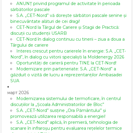
ANUNȚ privind programul de activitate în perioada
sărbătorilor pascale
S.A. „CET-Nord” vă dorește sărbători pascale senine și
binecuvântate alături de cei dragi!
CET-Nord la Târgul de Cariere și Stagii de Practică:
discuții cu studenții USARB
CET-Nord în dialog continuu cu tinerii – ziua a doua a
Târgului de cariere
Interes crescut pentru carierele în energie: S.A. „CET-
Nord”, în dialog cu viitorii specialiști la Moldenergy 2026
Oportunități de carieră pentru TINE la CET-Nord!
Modernizare prin parteneriate: S.A. „CET-Nord” a
găzduit o vizită de lucru a reprezentanților Ambasadei
SUA
март 2026
Modernizarea sistemului de termoficare, în centrul
discuțiilor la „Școala Administratorilor de Bloc”
S.A. „CET-Nord” susține „Ora Pământului” și
promovează utilizarea responsabilă a energiei!
S.A. „CET-Nord” aplică, în premieră, tehnologia de
scanare în infraroșu pentru evaluarea rețelelor termice