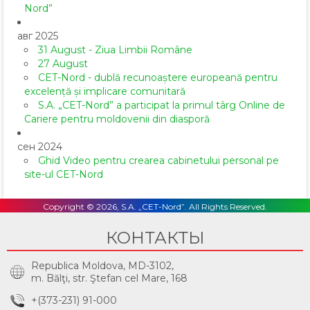
Nord”
авг 2025
31 August - Ziua Limbii Române
27 August
CET-Nord - dublă recunoaștere europeană pentru
excelență și implicare comunitară
S.A. „CET-Nord” a participat la primul târg Online de
Cariere pentru moldovenii din diasporă
сен 2024
Ghid Video pentru crearea cabinetului personal pe
site-ul CET-Nord
Copyright © 2026, S.A. „CET-Nord”. All Rights Reserved.
КОНТАКТЫ
Republica Moldova, MD-3102,
m. Bălţi, str. Ştefan cel Mare, 168
+(373-231) 91-000