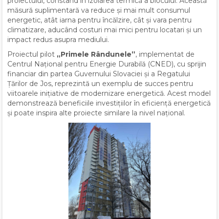
proiectului, constând în izolarea termică a blocului. Această
măsură suplimentară va reduce și mai mult consumul
energetic, atât iarna pentru încălzire, cât și vara pentru
climatizare, aducând costuri mai mici pentru locatari și un
impact redus asupra mediului.
Proiectul pilot
„Primele Rândunele”
, implementat de
Centrul Național pentru Energie Durabilă (CNED), cu sprijin
financiar din partea Guvernului Slovaciei și a Regatului
Țărilor de Jos, reprezintă un exemplu de succes pentru
viitoarele inițiative de modernizare energetică. Acest model
demonstrează beneficiile investițiilor în eficiență energetică
și poate inspira alte proiecte similare la nivel național.