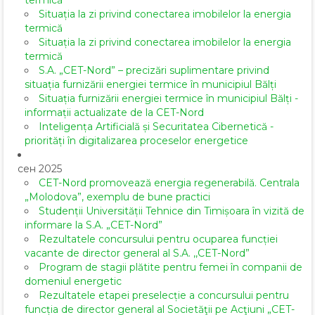
termică
Situația la zi privind conectarea imobilelor la energia
termică
Situația la zi privind conectarea imobilelor la energia
termică
S.A. „CET-Nord” – precizări suplimentare privind
situația furnizării energiei termice în municipiul Bălți
Situația furnizării energiei termice în municipiul Bălți -
informații actualizate de la CET-Nord
Inteligența Artificială și Securitatea Cibernetică -
priorități în digitalizarea proceselor energetice
сен 2025
CET-Nord promovează energia regenerabilă. Centrala
„Molodova”, exemplu de bune practici
Studenții Universității Tehnice din Timișoara în vizită de
informare la S.A. „CET-Nord”
Rezultatele concursului pentru ocuparea funcției
vacante de director general al S.A. ,,CET-Nord”
Program de stagii plătite pentru femei în companii de
domeniul energetic
Rezultatele etapei preselecție a concursului pentru
funcția de director general al Societăţii pe Acţiuni „CET-