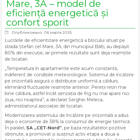
Mare, 3A – model de
eficiență energetică și
confort sporit
Опубликовано: 06 марта 2025
Lucrările de eficientizare energetică a blocului situat pe
strada Ștefan cel Mare, 3A, din municipiul Bălți, au depășit
80% din execuție, iar primele rezultate sunt deja resimțite
de locatari.
„Temperatura în apartamente este acum constantă,
indiferent de condițiile meteorologice. Sistemul de încălzire
pe orizontală asigură o distribuție uniformă a căldurii,
eliminând fluctuațiile resimțite anterior. Pereții rețin mai
bine căldura, astfel încât senzația de frig nu mai apare nici
ziua, nici noaptea”, a declarat Serghei Meleca,
administratorul asociației de locatari.
Modernizarea sistemului de încălzire pe orizontală a adus
deja o economie de 38% la consumul de energie termică.
În paralel,
SA „CET-Nord”
, pe baza rezultatelor pozitive
obținute, a promovat și susținut activ etapa a doua a