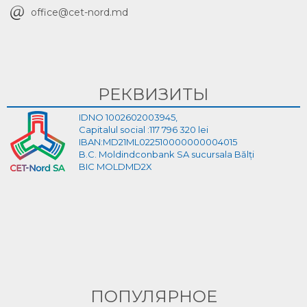
office@cet-nord.md
РЕКВИЗИТЫ
IDNO 1002602003945,
Capitalul social :117 796 320 lei
IBAN:MD21ML022510000000004015
B.C. Moldindconbank SA sucursala Bălți
BIC MOLDMD2X
ПОПУЛЯРНОЕ