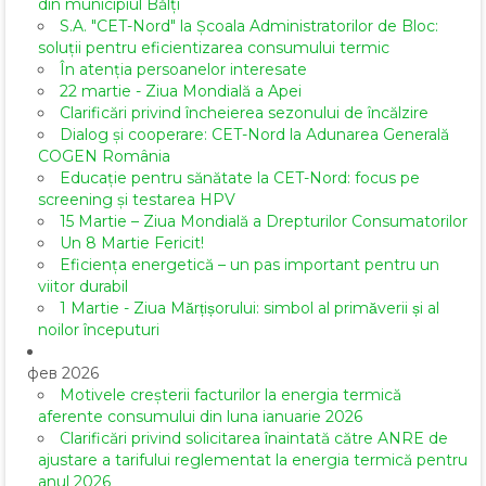
din municipiul Bălți
S.A. "CET-Nord" la Școala Administratorilor de Bloc:
soluții pentru eficientizarea consumului termic
În atenția persoanelor interesate
22 martie - Ziua Mondială a Apei
Clarificări privind încheierea sezonului de încălzire
Dialog și cooperare: CET-Nord la Adunarea Generală
COGEN România
Educație pentru sănătate la CET-Nord: focus pe
screening și testarea HPV
15 Martie – Ziua Mondială a Drepturilor Consumatorilor
Un 8 Martie Fericit!
Eficiența energetică – un pas important pentru un
viitor durabil
1 Martie - Ziua Mărțișorului: simbol al primăverii și al
noilor începuturi
фев 2026
Motivele creșterii facturilor la energia termică
aferente consumului din luna ianuarie 2026
Clarificări privind solicitarea înaintată către ANRE de
ajustare a tarifului reglementat la energia termică pentru
anul 2026