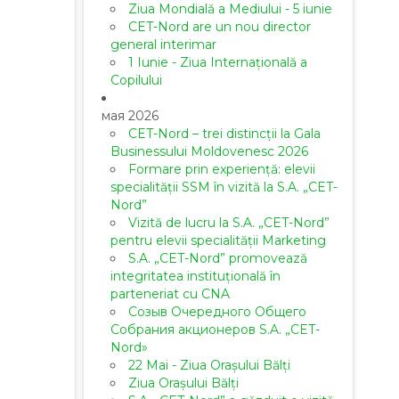
Ziua Mondială a Mediului - 5 iunie
CET-Nord are un nou director
general interimar
1 Iunie - Ziua Internațională a
Copilului
мая 2026
CET-Nord – trei distincții la Gala
Businessului Moldovenesc 2026
Formare prin experiență: elevii
specialității SSM în vizită la S.A. „CET-
Nord”
Vizită de lucru la S.A. „CET-Nord”
pentru elevii specialității Marketing
S.A. „CET-Nord” promovează
integritatea instituțională în
parteneriat cu CNA
Созыв Очередного Общего
Собрания акционеров S.A. „CET-
Nord»
22 Mai - Ziua Orașului Bălți
Ziua Orașului Bălți