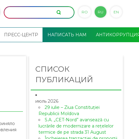
RO
RU
EN
ПРЕСС-ЦЕНТР
НАПИСАТЬ НАМ
АНТИКОРРУПЦИ
СПИСОК
ПУБЛИКАЦИЙ
июль 2026
29 iulie – Ziua Constituției
Republicii Moldova
S.A. „CET-Nord” avansează cu
риняло
lucrările de modernizare a rețelelor
овления
termice de pe strada 31 August
Încheierea tranzacției de proporții