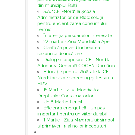
din municipiul Bălți
S.A. "CET-Nord" la Școala
Administratorilor de Bloc: soluții
pentru eficientizarea consumului
termic
În atenția persoanelor interesate
22 martie - Ziua Mondială a Apei
Clarificări privind încheierea
sezonului de încălzire
Dialog și cooperare: CET-Nord la
Adunarea Generală COGEN România
Educație pentru sănătate la CET-
Nord: focus pe screening și testarea
HPV
15 Martie – Ziua Mondială a
Drepturilor Consumatorilor
Un 8 Martie Fericit!
Eficiența energetică – un pas
important pentru un viitor durabil
1 Martie - Ziua Mărțișorului: simbol
al primăverii și al noilor începuturi