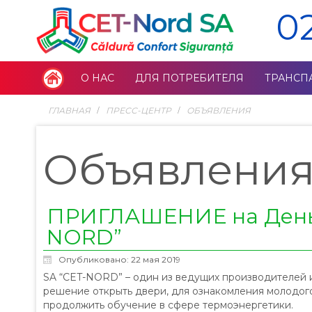
0
О НАС
ДЛЯ ПОТРЕБИТЕЛЯ
ТРАНСП
ГЛАВНАЯ
ПРЕСС-ЦЕНТР
ОБЪЯВЛЕНИЯ
Объявлени
ПРИГЛАШЕНИЕ на День 
NORD”
Опубликовано: 22 мая 2019
SA “CET-NORD” – один из ведущих производителей и
решение открыть двери, для ознакомления молодог
продолжить обучение в сфере термоэнергетики.