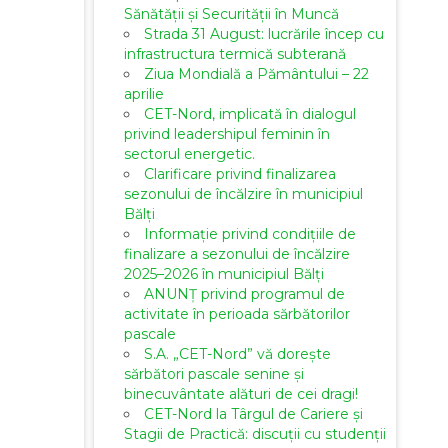
Sănătății și Securității în Muncă
Strada 31 August: lucrările încep cu
infrastructura termică subterană
Ziua Mondială a Pământului – 22
aprilie
CET-Nord, implicată în dialogul
privind leadershipul feminin în
sectorul energetic.
Clarificare privind finalizarea
sezonului de încălzire în municipiul
Bălți
Informație privind condițiile de
finalizare a sezonului de încălzire
2025–2026 în municipiul Bălți
ANUNȚ privind programul de
activitate în perioada sărbătorilor
pascale
S.A. „CET-Nord” vă dorește
sărbători pascale senine și
binecuvântate alături de cei dragi!
CET-Nord la Târgul de Cariere și
Stagii de Practică: discuții cu studenții