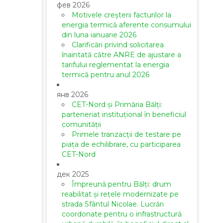
фев 2026
Motivele creșterii facturilor la
energia termică aferente consumului
din luna ianuarie 2026
Clarificări privind solicitarea
înaintată către ANRE de ajustare a
tarifului reglementat la energia
termică pentru anul 2026
янв 2026
CET-Nord și Primăria Bălți:
parteneriat instituțional în beneficiul
comunității
Primele tranzacții de testare pe
piața de echilibrare, cu participarea
CET-Nord
дек 2025
Împreună pentru Bălți: drum
reabilitat și rețele modernizate pe
strada Sfântul Nicolae. Lucrări
coordonate pentru o infrastructură