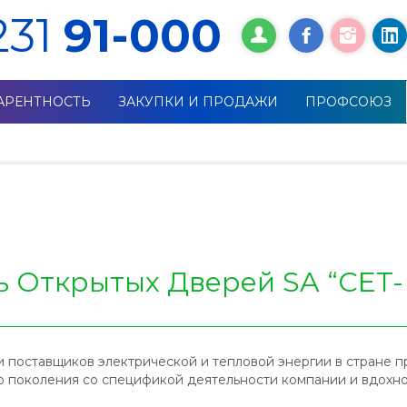
231
91-000
АРЕНТНОСТЬ
ЗАКУПКИ И ПРОДАЖИ
ПРОФСОЮЗ
я
Открытых Дверей SA “CET-
 поставщиков электрической и тепловой энергии в стране п
о поколения со спецификой деятельности компании и вдохн