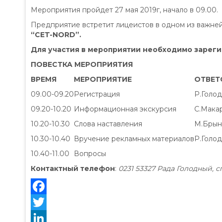
Мероприятия пройдет 27 мая 2019г, начало в 09.00.
Предприятие встретит лицеистов в одном из важн
“
CET
-
NORD
”.
Для участия в мероприятии необходимо зарегис
ПОВЕСТКА МЕРОПРИЯТИЯ
ВРЕМЯ
МЕРОПРИЯТИЕ
ОТВЕТ
09.00-09.20
Регистрация
Р.Голо
09.20-10.20
Информационная экскурсия
С.Мака
10.20-10.30
Слова наставления
M.Брынз
10.30-10.40
Вручение рекламных материалов
Р.Голо
10.40-11.00
Вопросы
Контактный телефон
:
0231 53327 Рада Голодный,