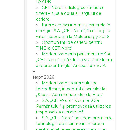
USARB
CET-Nord în dialog continuu cu
tinerii – ziua a doua a Târgului de
cariere
Interes crescut pentru carierele în
energie: S.A. „CET-Nord”, în dialog cu
viitorii specialiști la Moldenergy 2026
Oportunități de carieră pentru
TINE la CET-Nord!
Modernizare prin parteneriate: S.A.
„CET-Nord” a găzduit o vizită de lucru
a reprezentanților Ambasadei SUA
март 2026
Modernizarea sistemului de
termoficare, în centrul discuțiilor la
„Școala Administratorilor de Bloc”
S.A. „CET-Nord” susține „Ora
Pământului” și promovează utilizarea
responsabilă a energiei!
S.A. „CET-Nord” aplică, în premieră,
tehnologia de scanare în infraroșu
pentru evaluarea rețelelor termice