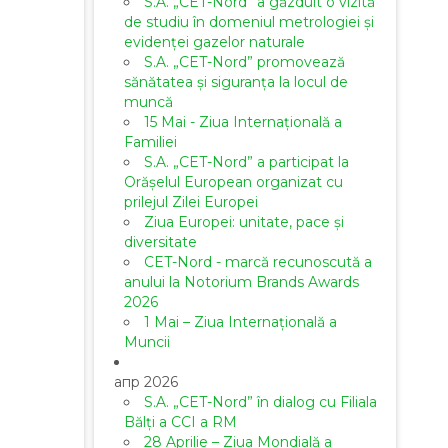
S.A. „CET-Nord” a găzduit o vizită
de studiu în domeniul metrologiei și
evidenței gazelor naturale
S.A. „CET-Nord” promovează
sănătatea și siguranța la locul de
muncă
15 Mai - Ziua Internațională a
Familiei
S.A. „CET-Nord” a participat la
Orășelul European organizat cu
prilejul Zilei Europei
Ziua Europei: unitate, pace și
diversitate
CET-Nord - marcă recunoscută a
anului la Notorium Brands Awards
2026
1 Mai – Ziua Internațională a
Muncii
апр 2026
S.A. „CET-Nord” în dialog cu Filiala
Bălți a CCI a RM
28 Aprilie – Ziua Mondială a