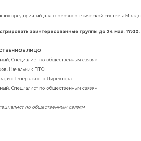
ейших предприятий для термоэнергетической системы Молдо
трировать заинтересованные группы до 24 мая, 17:00.
СТВЕННОЕ ЛИЦО
дный, Специалист по общественным связям
ров, Начальник ПТО
а, и.о.Генерального Директора
дный, Специалист по общественным связям
 специалист по общественным связям
Facebook
Twitter