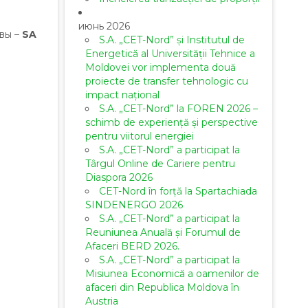
июнь 2026
вы –
SA
S.A. „CET-Nord” și Institutul de
Energetică al Universității Tehnice a
Moldovei vor implementa două
proiecte de transfer tehnologic cu
impact național
S.A. „CET-Nord” la FOREN 2026 –
schimb de experiență și perspective
pentru viitorul energiei
S.A. „CET-Nord” a participat la
Târgul Online de Cariere pentru
Diaspora 2026
CET-Nord în forță la Spartachiada
SINDENERGO 2026
S.A. „CET-Nord” a participat la
Reuniunea Anuală și Forumul de
Afaceri BERD 2026.
S.A. „CET-Nord” a participat la
Misiunea Economică a oamenilor de
afaceri din Republica Moldova în
Austria