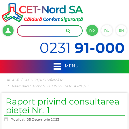
RO
RU
EN
0231
91-000
MENU
ACASĂ
ACHIZIŢII ŞI VÂNZĂRI
RAPOARTE PRIVIND CONSULTAREA PIEȚEI
Raport privind consultarea
pieței Nr. 1
Publicat: 05 Decembrie 2023