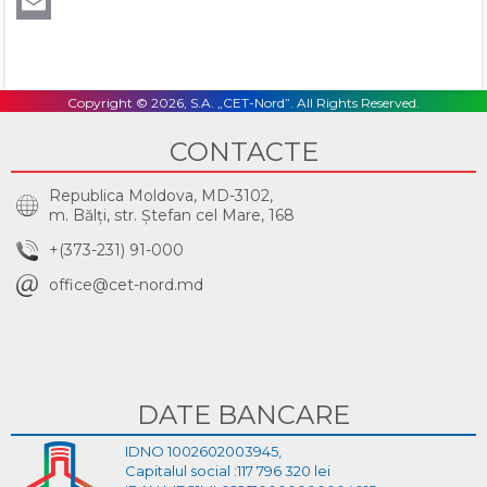
LinkedIn
Email
Copyright © 2026, S.A. „CET-Nord”. All Rights Reserved.
CONTACTE
Republica Moldova, MD-3102,
m. Bălţi, str. Ştefan cel Mare, 168
+(373-231) 91-000
office@cet-nord.md
DATE BANCARE
IDNO 1002602003945,
Capitalul social :117 796 320 lei