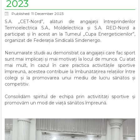
2023
Published: 11 December 2023
S.A. „CET-Nord”, alături de angajații întreprinderilor
Termoelectrica S.A.
,
Moldelectrica
și
S.A. RED-Nord
a
participat și în acest an la Turneul „Cupa Energeticienilor”,
organizat de
Federația Sindicală Sindenergo.
Nenumarate studii au demonstrat ca angajații care fac sport
sunt mai implicați și mai motivați la locul de munca. Cu atat
mai mult, în cazul în care practica activitățile sportive
împreună, acestea contribuie la îmbunătățirea relațiilor între
colegi și la promovarea unui mediu de lucru sănătos și
competitiv.
Consolidăm spiritul de echipă prin activitități sportive și
promovăm un mod de viață sănătos împreună.