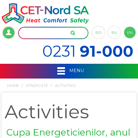
RO
RU
EN
0231
91-000
MENU
HOME
SYNDICATE
ACTIVITIES
Activities
Cupa Energeticienilor, anul