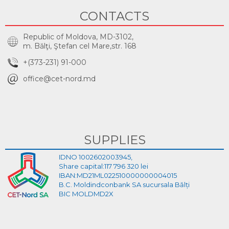
CONTACTS
Republic of Moldova, MD-3102,
m. Bălţi, Ştefan cel Mare,str. 168
+(373-231) 91-000
office@cet-nord.md
SUPPLIES
IDNO 1002602003945,
Share capital:117 796 320 lei
IBAN:MD21ML022510000000004015
B.C. Moldindconbank SA sucursala Bălți
BIC MOLDMD2X