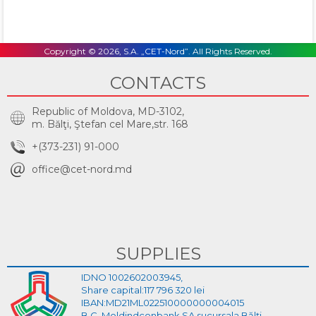
Email
Copyright © 2026, S.A. „CET-Nord”. All Rights Reserved.
CONTACTS
Republic of Moldova, MD-3102,
m. Bălţi, Ştefan cel Mare,str. 168
+(373-231) 91-000
office@cet-nord.md
SUPPLIES
IDNO 1002602003945,
Share capital:117 796 320 lei
IBAN:MD21ML022510000000004015
B.C. Moldindconbank SA sucursala Bălți