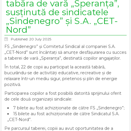
tabăra de vară „Speranța”,
susținută de sindicatele
„Sindenegro” și S.A. „CET-
Nord”
Published: 20 July 2025
FS „Sindenegro” și Comitetul Sindical al companiei S.A.
„CET-Nord” sunt încântați să anunțe desfășurarea cu succes
a taberei de vară „Speranța”, destinată copiilor angajaților.
În total, 22 de copii au participat la această tabără,
bucurându-se de activități educative, recreative și de
relaxare într-un mediu sigur, prietenos și plin de energie
pozitivă.
Participarea copiilor a fost posibilă datorită sprijinului oferit
de cele două organizații sindicale:
7 bilete au fost achiziționate de către FS „Sindenegro”;
15 bilete au fost achiziționate de către Sindicatul S.A.
„CET-Nord”.
Pe parcursul taberei, copiii au avut oportunitatea de a