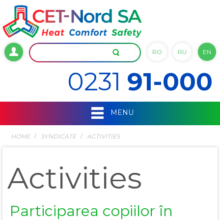
RO
RU
EN
0231
91-000
MENU
HOME
SYNDICATE
ACTIVITIES
Activities
Participarea copiilor în