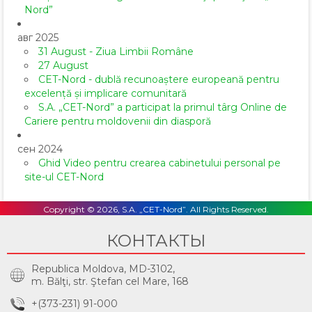
Nord”
авг 2025
31 August - Ziua Limbii Române
27 August
CET-Nord - dublă recunoaștere europeană pentru
excelență și implicare comunitară
S.A. „CET-Nord” a participat la primul târg Online de
Cariere pentru moldovenii din diasporă
сен 2024
Ghid Video pentru crearea cabinetului personal pe
site-ul CET-Nord
Copyright © 2026, S.A. „CET-Nord”. All Rights Reserved.
КОНТАКТЫ
Republica Moldova, MD-3102,
m. Bălţi, str. Ştefan cel Mare, 168
+(373-231) 91-000