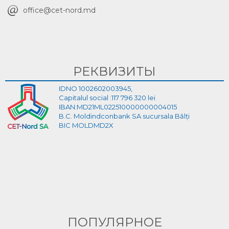
office@cet-nord.md
РЕКВИЗИТЫ
IDNO 1002602003945,
Capitalul social :117 796 320 lei
IBAN:MD21ML022510000000004015
B.C. Moldindconbank SA sucursala Bălți
BIC MOLDMD2X
ПОПУЛЯРНОЕ