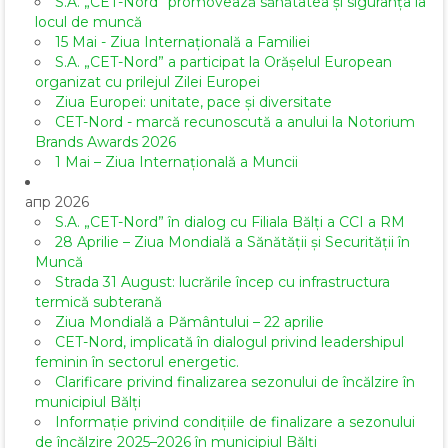
S.A. „CET-Nord” promovează sănătatea și siguranța la
locul de muncă
15 Mai - Ziua Internațională a Familiei
S.A. „CET-Nord” a participat la Orășelul European
organizat cu prilejul Zilei Europei
Ziua Europei: unitate, pace și diversitate
CET-Nord - marcă recunoscută a anului la Notorium
Brands Awards 2026
1 Mai – Ziua Internațională a Muncii
апр 2026
S.A. „CET-Nord” în dialog cu Filiala Bălți a CCI a RM
28 Aprilie – Ziua Mondială a Sănătății și Securității în
Muncă
Strada 31 August: lucrările încep cu infrastructura
termică subterană
Ziua Mondială a Pământului – 22 aprilie
CET-Nord, implicată în dialogul privind leadershipul
feminin în sectorul energetic.
Clarificare privind finalizarea sezonului de încălzire în
municipiul Bălți
Informație privind condițiile de finalizare a sezonului
de încălzire 2025–2026 în municipiul Bălți