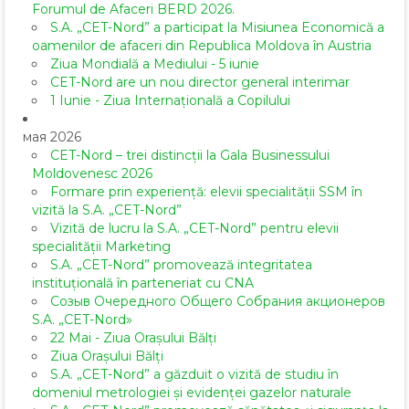
Forumul de Afaceri BERD 2026.
S.A. „CET-Nord” a participat la Misiunea Economică a
oamenilor de afaceri din Republica Moldova în Austria
Ziua Mondială a Mediului - 5 iunie
CET-Nord are un nou director general interimar
1 Iunie - Ziua Internațională a Copilului
мая 2026
CET-Nord – trei distincții la Gala Businessului
Moldovenesc 2026
Formare prin experiență: elevii specialității SSM în
vizită la S.A. „CET-Nord”
Vizită de lucru la S.A. „CET-Nord” pentru elevii
specialității Marketing
S.A. „CET-Nord” promovează integritatea
instituțională în parteneriat cu CNA
Созыв Очередного Общего Собрания акционеров
S.A. „CET-Nord»
22 Mai - Ziua Orașului Bălți
Ziua Orașului Bălți
S.A. „CET-Nord” a găzduit o vizită de studiu în
domeniul metrologiei și evidenței gazelor naturale