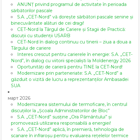
ANUNȚ privind programul de activitate în perioada
sărbătorilor pascale
S.A. „CET-Nord” vă dorește sărbători pascale senine și
binecuvântate alături de cei dragi!
CET-Nord la Târgul de Cariere și Stagii de Practică:
discuții cu studenții USARB
CET-Nord în dialog continuu cu tinerii – ziua a doua a
Târgului de cariere
Interes crescut pentru carierele în energie: S.A. „CET-
Nord”, în dialog cu viitorii specialiști la Moldenergy 2026
Oportunități de carieră pentru TINE la CET-Nord!
Modernizare prin parteneriate: S.A. „CET-Nord” a
găzduit o vizită de lucru a reprezentanților Ambasadei
SUA
март 2026
Modernizarea sistemului de termoficare, în centrul
discuțiilor la „Școala Administratorilor de Bloc”
S.A. „CET-Nord” susține „Ora Pământului” și
promovează utilizarea responsabilă a energiei!
S.A. „CET-Nord” aplică, în premieră, tehnologia de
scanare în infraroșu pentru evaluarea rețelelor termice