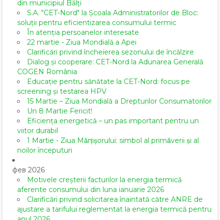
din municipiul Bălți
S.A. "CET-Nord" la Școala Administratorilor de Bloc:
soluții pentru eficientizarea consumului termic
În atenția persoanelor interesate
22 martie - Ziua Mondială a Apei
Clarificări privind încheierea sezonului de încălzire
Dialog și cooperare: CET-Nord la Adunarea Generală
COGEN România
Educație pentru sănătate la CET-Nord: focus pe
screening și testarea HPV
15 Martie – Ziua Mondială a Drepturilor Consumatorilor
Un 8 Martie Fericit!
Eficiența energetică – un pas important pentru un
viitor durabil
1 Martie - Ziua Mărțișorului: simbol al primăverii și al
noilor începuturi
фев 2026
Motivele creșterii facturilor la energia termică
aferente consumului din luna ianuarie 2026
Clarificări privind solicitarea înaintată către ANRE de
ajustare a tarifului reglementat la energia termică pentru
anul 2026