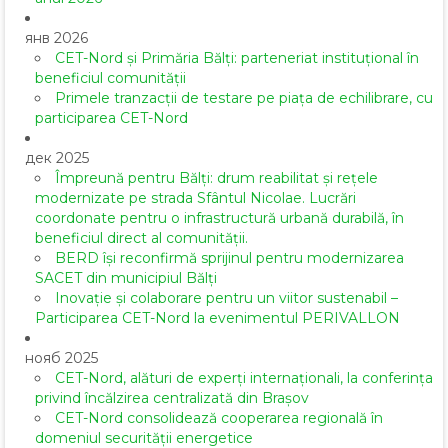
янв 2026
CET-Nord și Primăria Bălți: parteneriat instituțional în
beneficiul comunității
Primele tranzacții de testare pe piața de echilibrare, cu
participarea CET-Nord
дек 2025
Împreună pentru Bălți: drum reabilitat și rețele
modernizate pe strada Sfântul Nicolae. Lucrări
coordonate pentru o infrastructură urbană durabilă, în
beneficiul direct al comunității.
BERD își reconfirmă sprijinul pentru modernizarea
SACET din municipiul Bălți
Inovație și colaborare pentru un viitor sustenabil –
Participarea CET-Nord la evenimentul PERIVALLON
нояб 2025
CET-Nord, alături de experți internaționali, la conferința
privind încălzirea centralizată din Brașov
CET-Nord consolidează cooperarea regională în
domeniul securității energetice