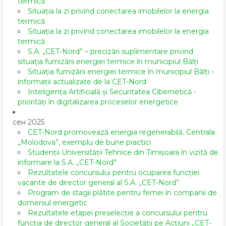
termică
Situația la zi privind conectarea imobilelor la energia
termică
Situația la zi privind conectarea imobilelor la energia
termică
S.A. „CET-Nord” – precizări suplimentare privind
situația furnizării energiei termice în municipiul Bălți
Situația furnizării energiei termice în municipiul Bălți -
informații actualizate de la CET-Nord
Inteligența Artificială și Securitatea Cibernetică -
priorități în digitalizarea proceselor energetice
сен 2025
CET-Nord promovează energia regenerabilă. Centrala
„Molodova”, exemplu de bune practici
Studenții Universității Tehnice din Timișoara în vizită de
informare la S.A. „CET-Nord”
Rezultatele concursului pentru ocuparea funcției
vacante de director general al S.A. ,,CET-Nord”
Program de stagii plătite pentru femei în companii de
domeniul energetic
Rezultatele etapei preselecție a concursului pentru
funcția de director general al Societăţii pe Acţiuni „CET-