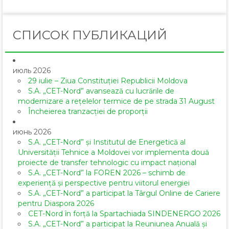
СПИСОК ПУБЛИКАЦИЙ
июль 2026
29 iulie – Ziua Constituției Republicii Moldova
S.A. „CET-Nord” avansează cu lucrările de
modernizare a rețelelor termice de pe strada 31 August
Încheierea tranzacției de proporții
июнь 2026
S.A. „CET-Nord” și Institutul de Energetică al
Universității Tehnice a Moldovei vor implementa două
proiecte de transfer tehnologic cu impact național
S.A. „CET-Nord” la FOREN 2026 – schimb de
experiență și perspective pentru viitorul energiei
S.A. „CET-Nord” a participat la Târgul Online de Cariere
pentru Diaspora 2026
CET-Nord în forță la Spartachiada SINDENERGO 2026
S.A. „CET-Nord” a participat la Reuniunea Anuală și