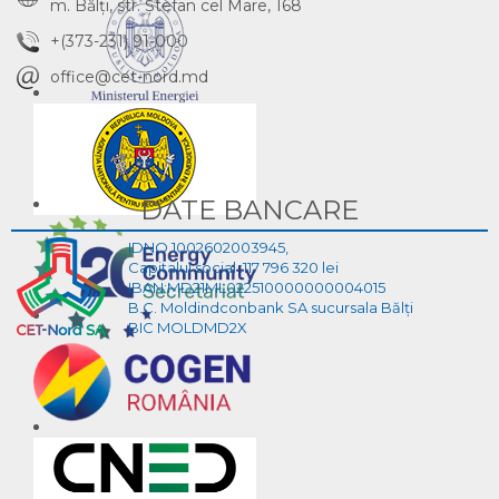
m. Bălţi, str. Ştefan cel Mare, 168
+(373-231) 91-000
office@cet-nord.md
DATE BANCARE
IDNO 1002602003945,
Capitalul social :117 796 320 lei
IBAN:MD21ML022510000000004015
B.C. Moldindconbank SA sucursala Bălți
BIC MOLDMD2X