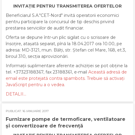
INVITAȚIE PENTRU TRANSMITEREA OFERTELOR
Beneficiarul S.A."CET-Nord" invită operatorii economici
pentru participare la concursul de tip deschis privind
prestarea serviciilor de audit financiar.
Oferta se depune într-un plic sigilat cu o scrisoare de
însoţire, atașată separat, pînă la 18.04.2017 ora 10.00, pe
adresa: MD-3121, mun. Bălţi, str. Ștefan cel Mare, 168, et.3,
biroul 310, secţia aprovizionări.
Informaţii suplimentare aferente achiziţiei se pot obţine la
tel. +37323188367, fax 23188361, e-mail
Această adresă de
email este protejată contra spambots. Trebuie să activați
JavaScript pentru a o vedea.
DETALII...
PUBLICAT: 16 IANUARIE 2017
Furnizare pompe de termoficare, ventilatoare
și convertizoare de frecvență