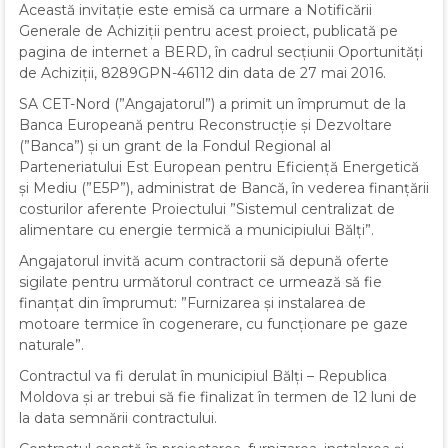
Această invitație este emisă ca urmare a Notificării
Generale de Achiziții pentru acest proiect, publicată pe
pagina de internet a BERD, în cadrul secțiunii Oportunități
de Achiziții, 8289GPN-46112 din data de 27 mai 2016.
SA CET-Nord (”Angajatorul”) a primit un împrumut de la
Banca Europeană pentru Reconstrucție și Dezvoltare
(”Banca”) și un grant de la Fondul Regional al
Parteneriatului Est European pentru Eficiență Energetică
și Mediu (”E5P”), administrat de Bancă, în vederea finanțării
costurilor aferente Proiectului ”Sistemul centralizat de
alimentare cu energie termică a municipiului Bălți”.
Angajatorul invită acum contractorii să depună oferte
sigilate pentru următorul contract ce urmează să fie
finanțat din împrumut: ”Furnizarea și instalarea de
motoare termice în cogenerare, cu funcționare pe gaze
naturale”.
Contractul va fi derulat în municipiul Bălți – Republica
Moldova și ar trebui să fie finalizat în termen de 12 luni de
la data semnării contractului.