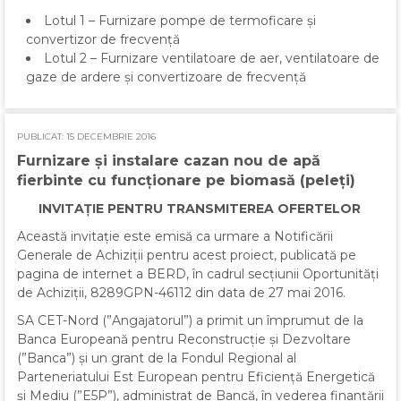
Lotul 1 – Furnizare pompe de termoficare și
convertizor de frecvență
Lotul 2 – Furnizare ventilatoare de aer, ventilatoare de
gaze de ardere și convertizoare de frecvență
PUBLICAT: 15 DECEMBRIE 2016
Furnizare și instalare cazan nou de apă
fierbinte cu funcționare pe biomasă (peleți)
INVITAȚIE PENTRU TRANSMITEREA OFERTELOR
Această invitație este emisă ca urmare a Notificării
Generale de Achiziții pentru acest proiect, publicată pe
pagina de internet a BERD, în cadrul secțiunii Oportunități
de Achiziții, 8289GPN-46112 din data de 27 mai 2016.
SA CET-Nord (”Angajatorul”) a primit un împrumut de la
Banca Europeană pentru Reconstrucție și Dezvoltare
(”Banca”) și un grant de la Fondul Regional al
Parteneriatului Est European pentru Eficiență Energetică
și Mediu (”E5P”), administrat de Bancă, în vederea finanțării