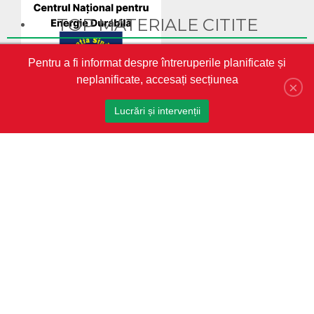
TOP MATERIALE CITITE
Ghid Video pentru crearea cabinetului personal pe site-ul
Pentru a fi informat despre întreruperile planificate și
CET-Nord
neplanificate, accesați secțiunea
CET-Nord are un nou director general interimar
×
S.A. „CET-Nord” a participat la Misiunea Economică a
Lucrări și intervenții
oamenilor de afaceri din Republica Moldova în Austria