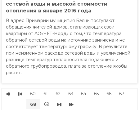
сетевой воды и высокой стоимости
отопления в январе 2016 года
В адрес Примэрии муниципия Бэлць поступают
обращения жителей домов, отапливающих свои
квартиры от АО«ЧЕТ-Норд» о том, что температура
обратной сетевой воды на источнике занижена и не
соответствует температурному графику. В результате
при неизменном расходе сетевой воды и увеличенной
разнице температур теплоносителя подающего и
обратного трубопроводов, плата за отопление якобы
растет.
60
61
62
63
64
65
66
67
68
69