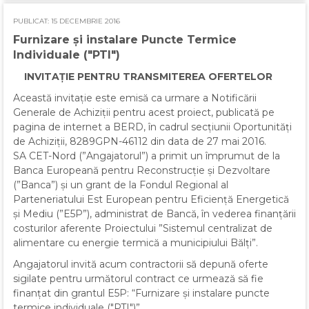
PUBLICAT: 15 DECEMBRIE 2016
Furnizare și instalare Puncte Termice
Individuale ("PTI")
INVITAȚIE PENTRU TRANSMITEREA OFERTELOR
Această invitație este emisă ca urmare a Notificării
Generale de Achiziții pentru acest proiect, publicată pe
pagina de internet a BERD, în cadrul secțiunii Oportunități
de Achiziții, 8289GPN-46112 din data de 27 mai 2016.
SA CET-Nord (”Angajatorul”) a primit un împrumut de la
Banca Europeană pentru Reconstrucție și Dezvoltare
(”Banca”) și un grant de la Fondul Regional al
Parteneriatului Est European pentru Eficiență Energetică
și Mediu (”E5P”), administrat de Bancă, în vederea finanțării
costurilor aferente Proiectului ”Sistemul centralizat de
alimentare cu energie termică a municipiului Bălți”.
Angajatorul invită acum contractorii să depună oferte
sigilate pentru următorul contract ce urmează să fie
finanțat din grantul E5P: “Furnizare și instalare puncte
termice individuale ("PTI")”