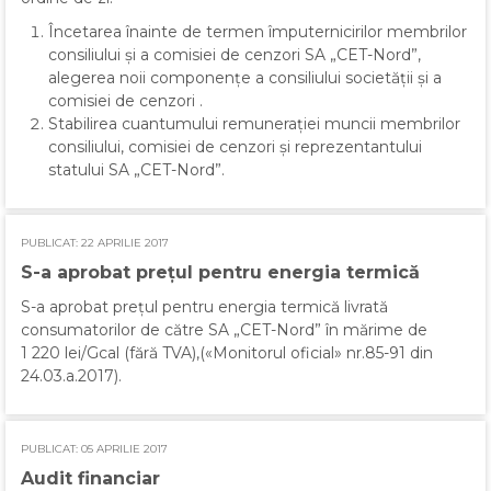
Încetarea înainte de termen împuternicirilor membrilor
consiliului şi a comisiei de cenzori SA „CET-Nord”,
alegerea noii componenţe a consiliului societăţii şi a
comisiei de cenzori .
Stabilirea cuantumului remuneraţiei muncii membrilor
consiliului, comisiei de cenzori şi reprezentantului
statului SA „CET-Nord”.
PUBLICAT: 22 APRILIE 2017
S-a aprobat preţul pentru energia termică
S-a aprobat preţul pentru energia termică livrată
consumatorilor de către SA „CET-Nord” în mărime de
1 220 lei/Gcal (fără TVA),(«Monitorul oficial» nr.85-91 din
24.03.a.2017).
PUBLICAT: 05 APRILIE 2017
Audit financiar