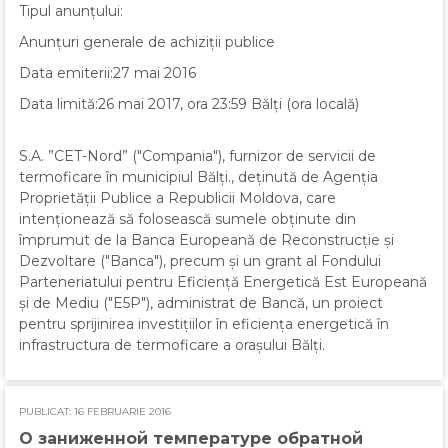
Tipul anunțului:
Anunțuri generale de achiziții publice
Data emiterii:27 mai 2016
Data limită:26 mai 2017, ora 23:59 Bălți (ora locală)
S.A. ”CET-Nord” ("Compania"), furnizor de servicii de
termoficare în municipiul Bălți., deținută de Agenția
Proprietății Publice a Republicii Moldova, care
intenționează să folosească sumele obținute din
împrumut de la Banca Europeană de Reconstrucție și
Dezvoltare ("Banca"), precum și un grant al Fondului
Parteneriatului pentru Eficiență Energetică Est Europeană
și de Mediu ("E5P"), administrat de Bancă, un proiect
pentru sprijinirea investițiilor în eficiența energetică în
infrastructura de termoficare a orașului Bălți.
PUBLICAT: 16 FEBRUARIE 2016
О заниженной температуре обратной