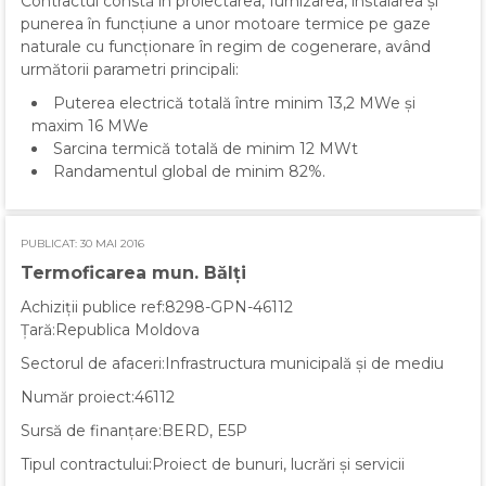
Contractul constă în proiectarea, furnizarea, instalarea și
punerea în funcțiune a unor motoare termice pe gaze
naturale cu funcționare în regim de cogenerare, având
următorii parametri principali:
Puterea electrică totală între minim 13,2 MWe și
maxim 16 MWe
Sarcina termică totală de minim 12 MWt
Randamentul global de minim 82%.
PUBLICAT: 30 MAI 2016
Termoficarea mun. Bălţi
Achiziții publice ref:8298-GPN-46112
Țară:Republica Moldova
Sectorul de afaceri:Infrastructura municipală și de mediu
Număr proiect:46112
Sursă de finanțare:BERD, E5P
Tipul contractului:Proiect de bunuri, lucrări și servicii