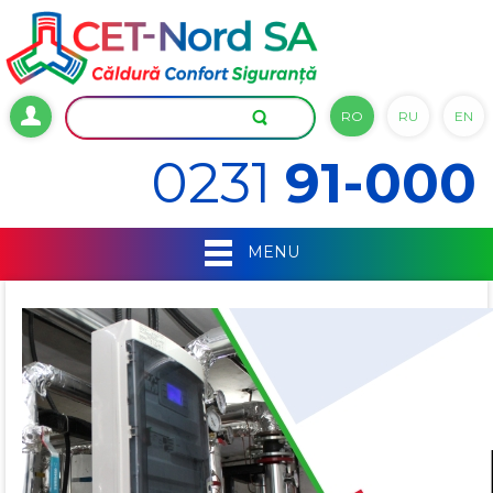
RO
RU
EN
0231
91-000
MENU