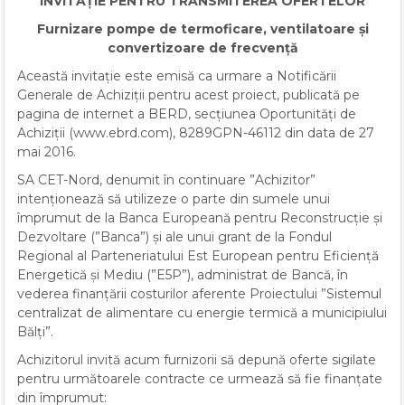
INVITAȚIE PENTRU TRANSMITEREA OFERTELOR
Furnizare pompe de termoficare, ventilatoare și
convertizoare de frecvență
Această invitație este emisă ca urmare a Notificării
Generale de Achiziții pentru acest proiect, publicată pe
pagina de internet a BERD, secțiunea Oportunități de
Achiziții (www.ebrd.com), 8289GPN-46112 din data de 27
mai 2016.
SA CET-Nord, denumit în continuare ”Achizitor”
intenționează să utilizeze o parte din sumele unui
împrumut de la Banca Europeană pentru Reconstrucție și
Dezvoltare (”Banca”) și ale unui grant de la Fondul
Regional al Parteneriatului Est European pentru Eficiență
Energetică și Mediu (”E5P”), administrat de Bancă, în
vederea finanțării costurilor aferente Proiectului ”Sistemul
centralizat de alimentare cu energie termică a municipiului
Bălți”.
Achizitorul invită acum furnizorii să depună oferte sigilate
pentru următoarele contracte ce urmează să fie finanțate
din împrumut: