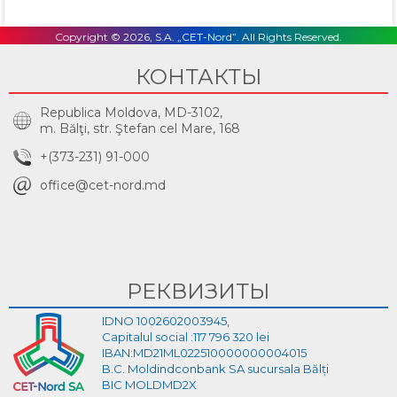
Copyright © 2026, S.A. „CET-Nord”. All Rights Reserved.
КОНТАКТЫ
Republica Moldova, MD-3102,
m. Bălţi, str. Ştefan cel Mare, 168
+(373-231) 91-000
office@cet-nord.md
РЕКВИЗИТЫ
IDNO 1002602003945,
Capitalul social :117 796 320 lei
IBAN:MD21ML022510000000004015
B.C. Moldindconbank SA sucursala Bălți
BIC MOLDMD2X